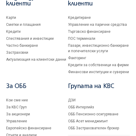
клиенти
клиенти
Карти
Кредитиране
Сметки и плащания
Управление на парични средства
Кредити
Търговско финансиране
Спестявания и инвестиции
ПОС терминали
Частно банкиране
Пазари, инвестиционно банкиране
и попечителски услуги
Застраховки
Факторинг
Актуализация на клиентски данни
Кредити за собственици на фирми
Финансови институции и суверени
За ОББ
Групата на KBC
Кои сме ние
ДЗИ
За KBC Груп
ОББ Интерлийз
За акционери
ОББ Пенсионно осигуряване
Управление
ОББ Асет мениджмънт
Европейско финансиране
ОББ Застрахователен брокер
Отчети и анализи