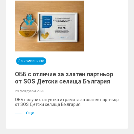
За компанията
ОББ с отличие за златен партньор
от SOS Детски селища България
28 февруари 2025
ОББ получи статуетка и грамота за златен партньор
от SOS Детски селища България.
Още