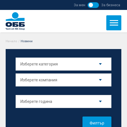
За мен
За бизнеса
Начало
/
Новини
Филтър