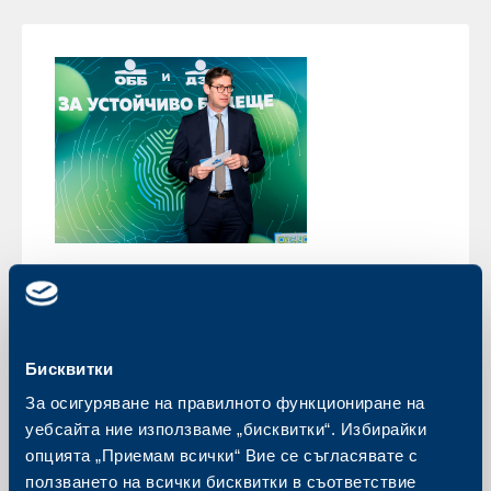
Кариера
Шестият випуск на „KBC България –
ESG Академия“ получи своите
Бисквитки
сертификати за успешно
завършване
За осигуряване на правилното функциониране на
уебсайта ние използваме „бисквитки“. Избирайки
28 февруари 2025
опцията „Приемам всички“ Вие се съгласявате с
На специална церемония випускниците от шестото
ползването на всички бисквитки в съответствие
издание на квалификационната програма „KBC