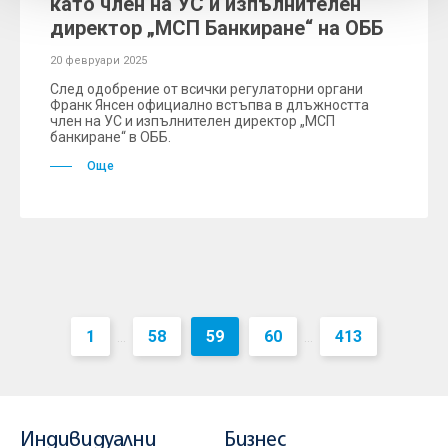
като член на УС и изпълнителен
директор „МСП Банкиране“ на ОББ
20 февруари 2025
След одобрение от всички регулаторни органи
Франк Янсен официално встъпва в длъжността
член на УС и изпълнителен директор „МСП
банкиране“ в ОББ.
Още
1
58
59
60
413
...
...
Индивидуални
Бизнес