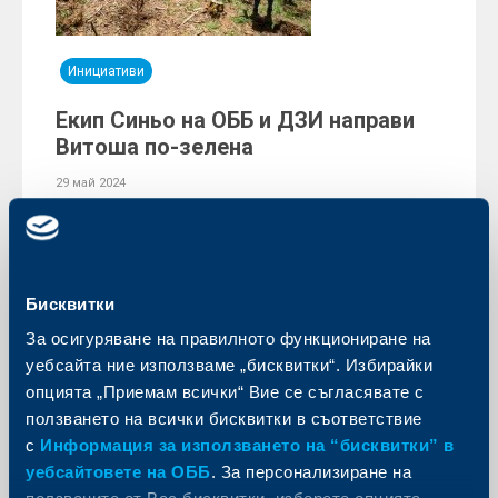
Инициативи
Екип Синьо на ОББ и ДЗИ направи
Витоша по-зелена
29 май 2024
1000 фиданки от вида обикновен смърч бяха
засадени от служителите на ОББ и ДЗИ. В акцията
се включиха над 200 доброволци от KBC Group в
България.
Още
Бисквитки
За осигуряване на правилното функциониране на
инициативи
уебсайта ние използваме „бисквитки“. Избирайки
опцията „Приемам всички“ Вие се съгласявате с
ползването на всички бисквитки в съответствие
с
Информация за използването на “бисквитки” в
уебсайтовете на ОББ
. За персонализиране на