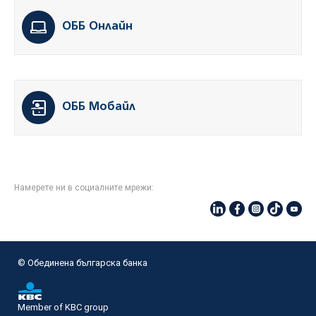
ОББ Онлайн
ОББ Мобайл
Намерете ни в социалните мрежи:
© Oбединена българска банка
Member of KBC group