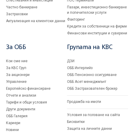
Спестявания и инвестиции
ПОС терминали
Частно банкиране
Пазари, инвестиционно банкиране
и попечителски услуги
Застраховки
Факторинг
Актуализация на клиентски данни
Кредити за собственици на фирми
Финансови институции и суверени
За ОББ
Групата на KBC
Кои сме ние
ДЗИ
За KBC Груп
ОББ Интерлийз
За акционери
ОББ Пенсионно осигуряване
Управление
ОББ Асет мениджмънт
Европейско финансиране
ОББ Застрахователен брокер
Отчети и анализи
Продажба на имоти
Тарифи и общи условия
Други документи
Условия за ползване на сайта
ОББ Галерия
Бисквитки
Кариери
Защита на личните данни
Новини