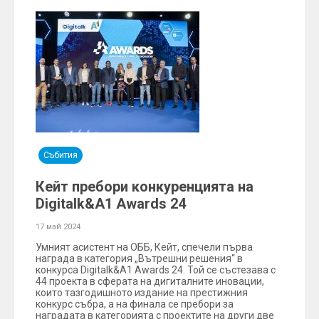
Събития
Кейт пребори конкуренцията на
Digitalk&A1 Awards 24
17 май 2024
Умният асистент на ОББ, Кейт, спечели първа
награда в категория „Вътрешни решения“ в
конкурса Digitalk&A1 Awards 24. Той се състезава с
44 проекта в сферата на дигиталните иновации,
които тазгодишното издание на престижния
конкурс събра, а на финала се пребори за
наградата в категорията с проектите на други две