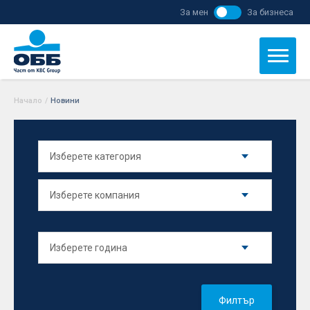
За мен
За бизнеса
Начало
/
Новини
Филтър