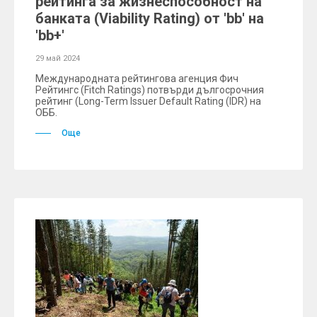
рейтинга за жизнеспособност на
банката (Viability Rating) от 'bb' на
'bb+'
29 май 2024
Международната рейтингова агенция Фич
Рейтингс (Fitch Ratings) потвърди дългосрочния
рейтинг (Long-Term Issuer Default Rating (IDR) на
ОББ.
Още