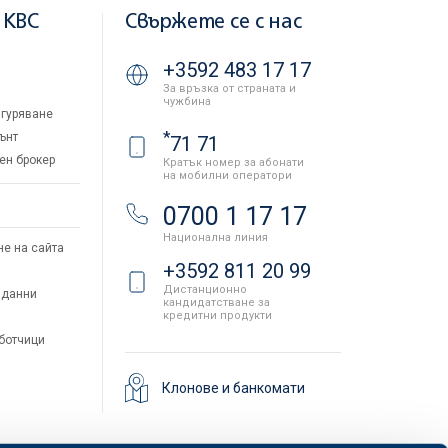
 KBC
Свържете се с нас
+3592 483 17 17
За връзка от страната и
чужбина
гуряване
*
ънт
71 71
ен брокер
Кратък номер за абонати
на мобилни оператори
и
0700 1 17 17
Национална линия
не на сайта
+3592 811 20 99
Дистанционно
 данни
кандидатстване за
кредитни продукти
аботчици
Клонове и банкомати