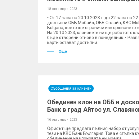
18 октомври 2023
• От 17 часа на 20.10.2023 г. до 22 часа на 2
достъпни ОББ Мобайл, ОББ Онлайн, КBC Mobil
Bulgaria, което ще ограничи извършването н
На 20.10.2023, клоновете ни ще работят с кл
бъде отворени отново в понеделник. • Раз
карти остават достъпни.
Още
Съобщения за клиенти
Обединен клон на ОББ и доск
Банк в град Айтос ул. Славян
16 октомври 2023
Офисът ще предлага пълния набор от услуг
тези на КВС Банк България. Това е стъпка 
обединение на клоновата ни мрежа.