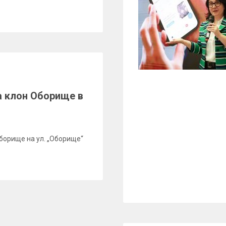
а клон Оборище в
Оборище на ул. „Оборище“