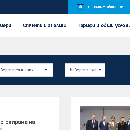
Онлайн/Мобайл
иери
Отчети и анализи
Тарифи и общи услов
о спиране на
е