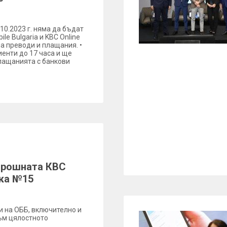
2.10.2023 г. няма да бъдат
e Bulgaria и KBC Online
а преводи и плащания. •
иенти до 17 часа и ще
плащанията с банкови
орошната КBC
ска №15
и на ОББ, включително и
към цялостното