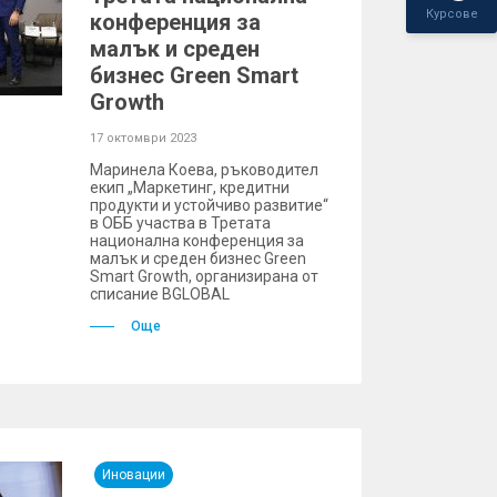
Курсове
конференция за
малък и среден
бизнес Green Smart
Growth
17 октомври 2023
Маринела Коева, ръководител
екип „Маркетинг, кредитни
продукти и устойчиво развитие“
в ОББ участва в Третата
национална конференция за
малък и среден бизнес Green
Smart Growth, организирана от
списание BGLOBAL
Още
Иновации