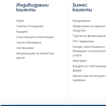
Индивидуални
Бизнес
клиенти
клиенти
Карти
Кредитиране
Сметки и плащания
Управление на парични
средства
Кредити
Търговско финансиране
Спестявания и инвестиции
ПОС терминали
Частно банкиране
Пазари, инвестиционно
Застраховки
банкиране и попечител
Актуализация на клиентски
услуги
данни
Факторинг
Кредити за собственици
фирми
Финансови институции 
суверени