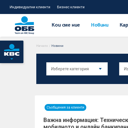
Индивидуални клиенти
Бизнес клиенти
Кои сме ние
Новини
Кар
Начало
/
Новини
Съобщения за клиенти
Важна информация: Техническ
мобилното и онлайн банкиран