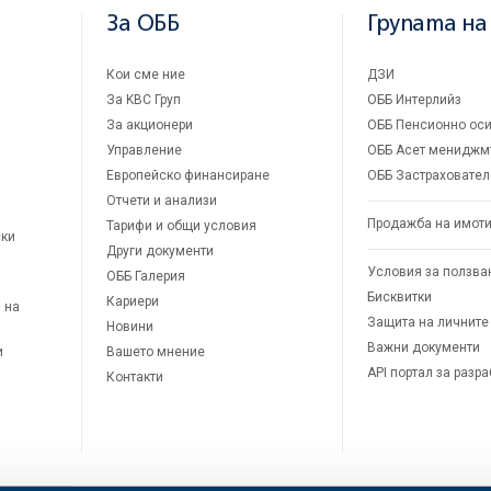
За ОББ
Групата на
Кои сме ние
ДЗИ
За KBC Груп
ОББ Интерлийз
За акционери
ОББ Пенсионно оси
Управление
ОББ Асет мениджм
Европейско финансиране
ОББ Застраховател
Отчети и анализи
Продажба на имот
Тарифи и общи условия
ски
Други документи
Условия за ползва
ОББ Галерия
Бисквитки
Кариери
 на
Защита на личните
Новини
Важни документи
и
Вашето мнение
API портал за разр
Контакти