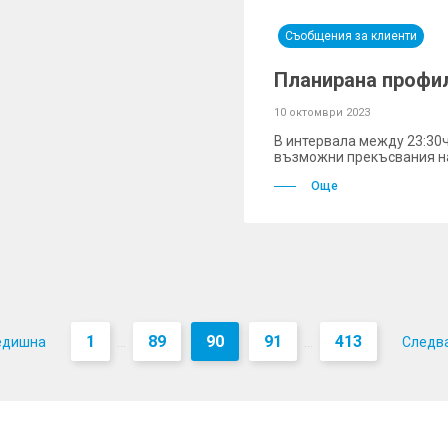
Съобщения за клиенти
Планирана профи
10 октомври 2023
В интервала между 23:30ч. 
възможни прекъсвания на
Още
1
89
90
91
413
едишна
Следв
...
...