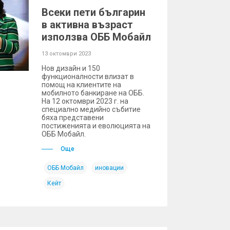
Всеки пети българин
в активна възраст
използва ОББ Мобайл
13 октомври 2023
Нов дизайн и 150
функционалности влизат в
помощ на клиентите на
мобилното банкиране на ОББ.
На 12 октомври 2023 г. на
специално медийно събитие
бяха представени
постиженията и еволюцията на
ОББ Мобайл.
Още
ОББ Мобайл
иновации
Кейт