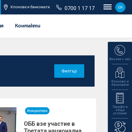
Клонове и банкомати
0700 1 17 17
EN
ия
Контакти
Връзка с нас
Филтър
Клонове и
банкомати
Тарифи и
общи
Инициативи
условия
ОББ взе участие в
Третата национална