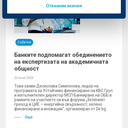
Отказвам всички
Събития
Банките подпомагат обединението
на експертизата на академичната
общност
22 юни 2023
Това заяви Десислава Симеонова, лидер на
програмата за Устойчиво финансиране на KBC Груп
и изпълнителен директор МСП Банкиране на ОББ в
рамките на участието си във форумa „Зеленият
преход в ЦИЕ – енергийна свързаност, зелено
финансиране и иновации“, организиран от Dir.bg
Още