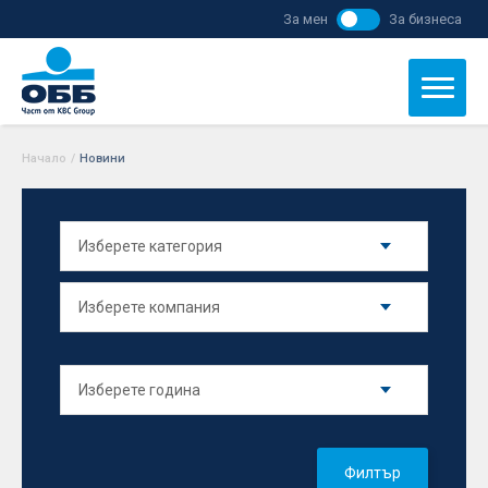
За мен
За бизнеса
Начало
/
Новини
Филтър