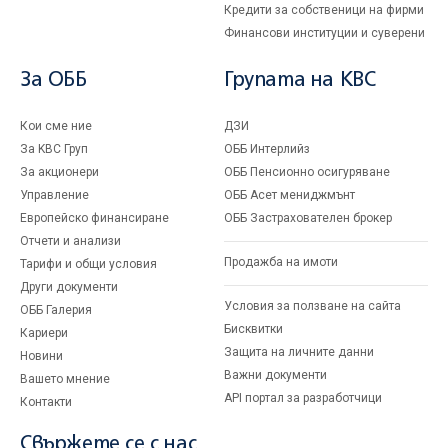
Кредити за собственици на фирми
Финансови институции и суверени
За ОББ
Групата на KBC
Кои сме ние
ДЗИ
За KBC Груп
ОББ Интерлийз
За акционери
ОББ Пенсионно осигуряване
Управление
ОББ Асет мениджмънт
Европейско финансиране
ОББ Застрахователен брокер
Отчети и анализи
Продажба на имоти
Тарифи и общи условия
Други документи
Условия за ползване на сайта
ОББ Галерия
Бисквитки
Кариери
Защита на личните данни
Новини
Важни документи
Вашето мнение
API портал за разработчици
Контакти
Свържете се с нас