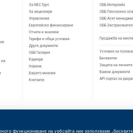
За KBC Груп
ОББ Интерлийз
За акционери
ОББ Пенсионно оси
Управление
ОББ Асет мениджм
Европейско финансиране
ОББ Застраховател
Отчети и анализи
Продажба на имот
Тарифи и общи условия
ски
Други документи
Условия за ползва
ОББ Галерия
Бисквитки
Кариери
 на
Защита на личните
Новини
Важни документи
и
Вашето мнение
API портал за разр
Контакти
лното функциониране на уебсайта ние използваме „бисквитк