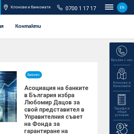
Клонове и банкомати
0700 1 17 17
EN
ия
Контакти
Връзка с нас
Бизнес
Клонове и
банкомати
Асоциация на банките
в България избра
Любомир Дацов за
свой представител в
Тарифи и
общи
Управителния съвет
условия
на Фонда за
гарантиране на