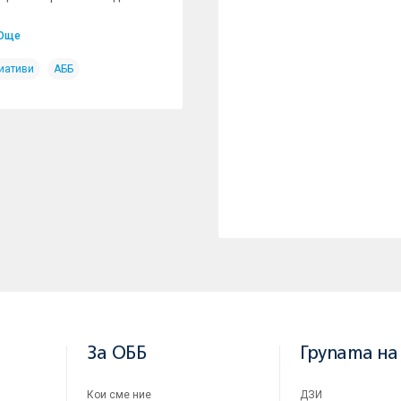
Още
иативи
АББ
За ОББ
Групата на
Кои сме ние
ДЗИ