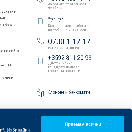
За връзка от страната и
чужбина
гуряване
*
ънт
71 71
ен брокер
Кратък номер за абонати
на мобилни оператори
и
0700 1 17 17
Национална линия
не на сайта
+3592 811 20 99
Дистанционно
 данни
кандидатстване за
кредитни продукти
аботчици
Клонове и банкомати
Приемам всички
и“. Избирайки