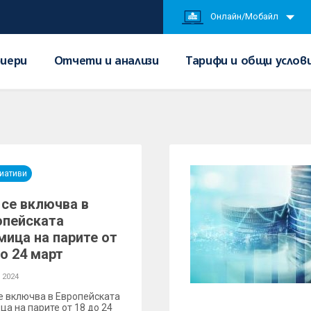
Онлайн/Мобайл
иери
Отчети и анализи
Тарифи и общи услов
иативи
 се включва в
опейската
мица на парите от
о 24 март
 2024
е включва в Европейската
ца на парите от 18 до 24