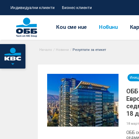
Индивидуални клиенти
Бизнес клиенти
Кои сме ние
Новини
Кар
Начало
/
Новини
/
Резултати за етикет
Иниц
ОББ
Евр
сед
18 д
18 март
ОББ с
седми