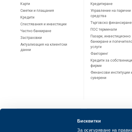
Карти
Кредитиране
Сметки и плащания
Управление на парични
средства
Кредити
Търговско финансиране
Спестявания и инвестиции
ПОС терминали
Частно банкиране
Пазари, инвестиционно
Застраховки
банкиране и попечител
Актуализация на клиентски
услуги
данни
Факторинг
Кредити за собственици
фирми
Финансови институции 
суверени
Бисквитки
За осигуряване на прави