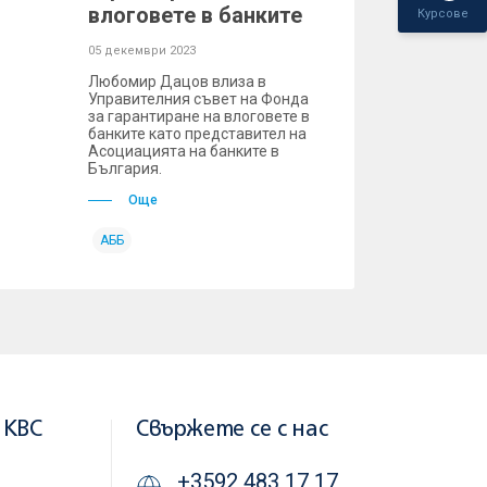
влоговете в банките
Курсове
05 декември 2023
Любомир Дацов влиза в
Управителния съвет на Фонда
за гарантиране на влоговете в
банките като представител на
Асоциацията на банките в
България.
Още
АББ
 KBC
Свържете се с нас
+3592 483 17 17