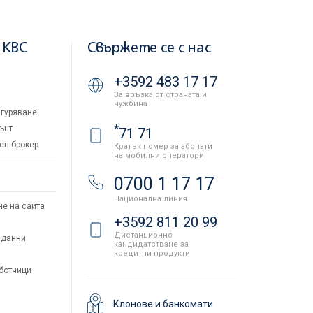
 KBC
Свържете се с нас
+3592 483 17 17
За връзка от страната и
чужбина
гуряване
*
ънт
71 71
ен брокер
Кратък номер за абонати
на мобилни оператори
и
0700 1 17 17
Национална линия
не на сайта
+3592 811 20 99
Дистанционно
 данни
кандидатстване за
кредитни продукти
аботчици
Клонове и банкомати