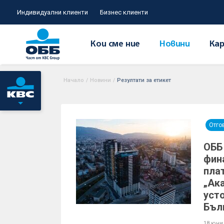
Индивидуални клиенти
Бизнес клиенти
Кои сме ние
Новини
Кар
Начало
/
Новини
/
Резултати за етикет
Отго
ОББ
фин
пла
„Ак
уст
Бъл
18 юни