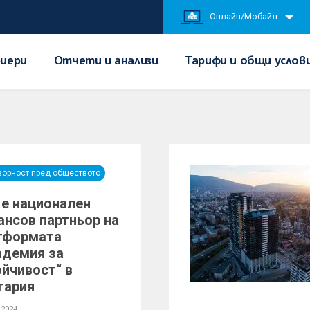
Онлайн/Мобайл
иери
Отчети и анализи
Тарифи и общи услов
ворност пред обществото
 е национален
ансов партньор на
тформата
адемия за
ойчивост“ в
гария
 2024