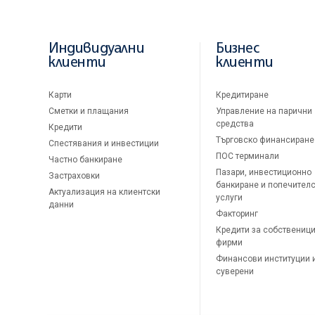
Индивидуални
Бизнес
клиенти
клиенти
Карти
Кредитиране
Сметки и плащания
Управление на парични
средства
Кредити
Търговско финансиране
Спестявания и инвестиции
ПОС терминали
Частно банкиране
Пазари, инвестиционно
Застраховки
банкиране и попечител
Актуализация на клиентски
услуги
данни
Факторинг
Кредити за собственици
фирми
Финансови институции 
суверени