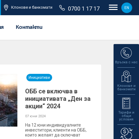
Клонове и банкомати
0700 1 17 17
EN
ия
Контакти
Връзка с нас
Инициативи
Клонове и
банкомати
ОББ се включва в
инициативата „Ден за
акции“ 2024
Тарифи и
общи
07 юни 2024
условия
На 12 юни индивидуалните
инвеститори, клиенти на ОББ,
които желаят да сключват