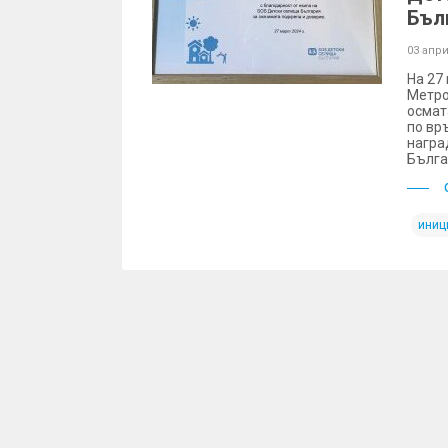
Бъл
03 апри
На 27 
Метро
осмат
по вр
награ
Бълга
иниц