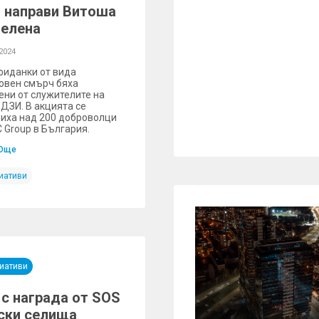
 направи Витоша
зелена
2024
фиданки от вида
овен смърч бяха
ени от служителите на
 ДЗИ. В акцията се
иха над 200 доброволци
C Group в България.
Още
иативи
иативи
 с награда от SOS
ски селища