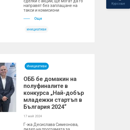
сделки с акции, ще могат да го
Курсове
направят без заплащане на
такси и комисиони
Още
инициативи
Инициативи
ОББ бе домакин на
полуфиналите в
конкурса „Най-добър
младежки стартъп в
България 2024“
17 май 2024
Г-жа Десислава Симеонова,
лидер на програмата за