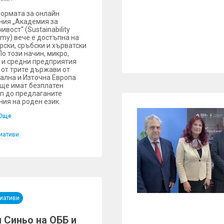
ормата за онлайн
ния „Академия за
ивост“ (Sustainability
my) вече е достъпна на
рски, сръбски и хърватски
По този начин, микро,
 и средни предприятия
 от трите държави от
ална и Източна Европа
 ще имат безплатен
п до предлаганите
ния на роден език.
Още
иативи
иативи
 Синьо на ОББ и