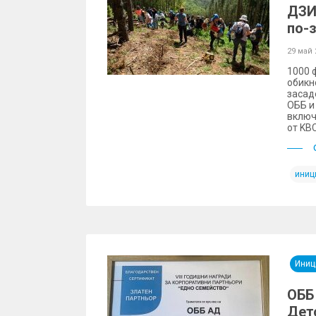
ДЗИ
по-
29 май 
1000 
обикн
засад
ОББ и
включ
от KB
иниц
Иниц
ОББ
Дет