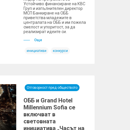
Устойчиво финансиране на КВС
Груп и изпълнителен директор
МСП Банкиране на ОББ
приветства младежите в
централата на ОББ и им пожела
смелост и упоритост, за да
реализират идеите си.
Още
инициативи
конкурси
Отговорност пред обществото
ОББ и Grand Hotel
Millennium Sofia се
включват в
световната
инициатива „Часът на