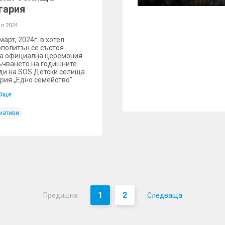
гария
л 2024
март, 2024г. в хотел
политън се състоя
а официална церемония
ъчването на годишните
ди на SOS Детски селища
рия „Едно семейство“.
Още
иативи
1
2
Предишна
Следваща