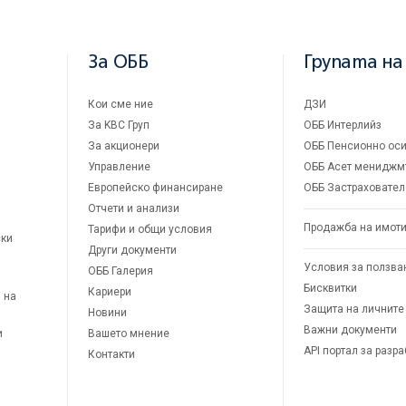
За ОББ
Групата на
Кои сме ние
ДЗИ
За KBC Груп
ОББ Интерлийз
За акционери
ОББ Пенсионно оси
Управление
ОББ Асет мениджм
Европейско финансиране
ОББ Застраховател
Отчети и анализи
Продажба на имот
Тарифи и общи условия
ски
Други документи
Условия за ползва
ОББ Галерия
Бисквитки
Кариери
 на
Защита на личните
Новини
Важни документи
и
Вашето мнение
API портал за разр
Контакти