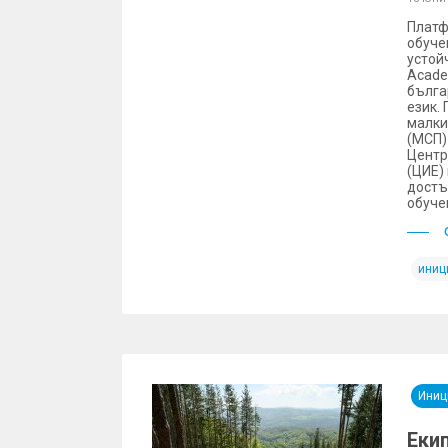
Платф
обуче
устойч
Acade
бълга
език. 
малки
(МСП)
Центр
(ЦИЕ)
достъ
обуче
иниц
Иниц
Екип