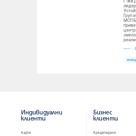
Г-жа 
лидер
Устой
Груп 
МСП Б
приве
центр
смело
реали
иниц
Индивидуални
Бизнес
клиенти
клиенти
Карти
Кредитиране