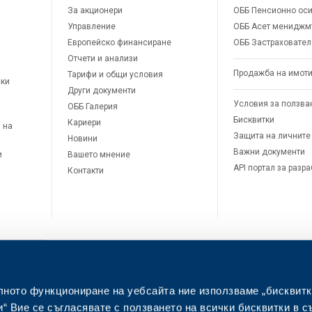
За акционери
ОББ Пенсионно оси
Управление
ОББ Асет мениджм
Европейско финансиране
ОББ Застраховател
Отчети и анализи
Продажба на имот
Тарифи и общи условия
ски
Други документи
Условия за ползва
ОББ Галерия
Бисквитки
Кариери
 на
Защита на личните
Новини
Важни документи
и
Вашето мнение
API портал за разр
Контакти
лното функциониране на уебсайта ние използваме „бисквитк
л
“ Вие се съгласявате с ползването на всички бисквитки в с