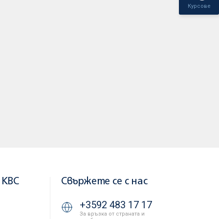
Курсове
 KBC
Свържете се с нас
+3592 483 17 17
За връзка от страната и