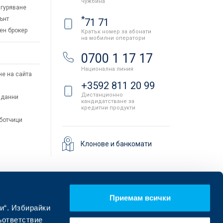
чужбина
гуряване
*
ънт
71 71
ен брокер
Кратък номер за абонати
на мобилни оператори
и
0700 1 17 17
Национална линия
не на сайта
+3592 811 20 99
Дистанционно
 данни
кандидатстване за
кредитни продукти
аботчици
Клонове и банкомати
Приемам всички
и“. Избирайки
ъответствие