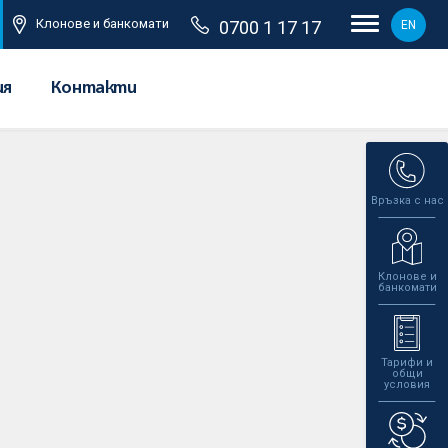
Клонове и банкомати
0700 1 17 17
EN
ия
Контакти
Връзка с нас
Клонове и
банкомати
Тарифи и
общи
условия