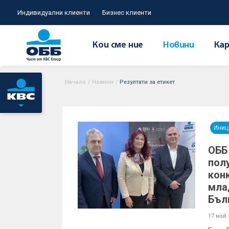
Индивидуални клиенти
Бизнес клиенти
Кои сме ние
Новини
Кар
Начало
/
Новини
/
Резултати за етикет
Иниц
ОББ
пол
кон
мла
Бъл
17 май 