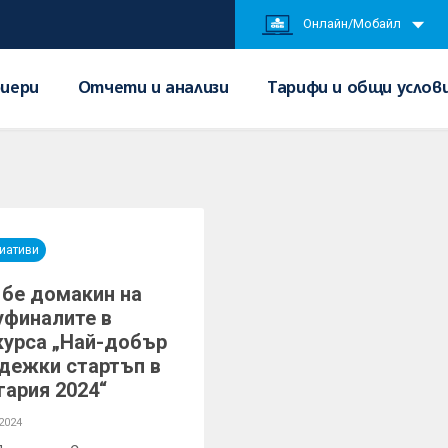
Онлайн/Мобайл
иери
Отчети и анализи
Тарифи и общи услов
иативи
 бе домакин на
уфиналите в
курса „Най-добър
дежки стартъп в
гария 2024“
2024