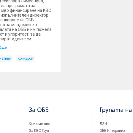
Десислава Симеонова,
 на програмата за
чиво финансиране на КВС
и изпълнителен директор
анкиране на ОББ
тства младежите в
алата на ОББ и им пожела
ст и упоритост, за да
зират идеите си.
Още
иативи
конкурси
За ОББ
Групата на
Кои сме ние
ДЗИ
За KBC Груп
ОББ Интерлийз