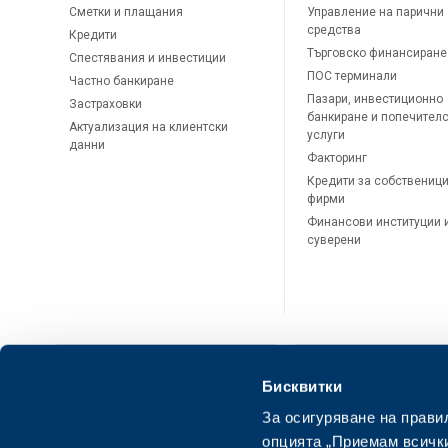
Сметки и плащания
Управление на парични
средства
Кредити
Търговско финансиране
Спестявания и инвестиции
ПОС терминали
Частно банкиране
Пазари, инвестиционно
Застраховки
банкиране и попечител
Актуализация на клиентски
услуги
данни
Факторинг
Кредити за собственици
фирми
Финансови институции 
суверени
Бисквитки
За осигуряване на прави
ОББ Онлайн
ОББ Мобай
опцията „Приемам всички