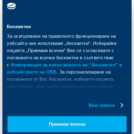
Карти
Кредитиране
Сметки и плащания
Управление на парични средства
Кредити
Търговско финансиране
Спестявания и инвестиции
ПОС терминали
Бисквитки
Частно банкиране
Пазари, инвестиционно банкиране
За осигуряване на правилното функциониране на
и попечителски услуги
Застраховки
уебсайта ние използваме „бисквитки“. Избирайки
Факторинг
Актуализация на клиентски данни
опцията „Приемам всички“ Вие се съгласявате с
Кредити за собственици на фирми
Финансови институции и суверени
ползването на всички бисквитки в съответствие
с
Информация за използването на “бисквитки” в
За ОББ
Групата на KBC
уебсайтовете на ОББ
. За персонализиране на
ползваните от Вас бисквитки, изберете опцията
Кои сме ние
ДЗИ
„Настройки“, чрез която можете да управлявате
За KBC Груп
ОББ Интерлийз
Вашите индивидуални предпочитания за ползвани
За акционери
ОББ Пенсионно осигуряване
бисквитки.
Виж повече
Управление
ОББ Асет мениджмънт
Европейско финансиране
ОББ Застрахователен брокер
Отчети и анализи
Приемам всички
Продажба на имоти
Тарифи и общи условия
Други документи