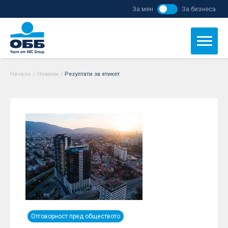
За мен
За бизнеса
Начало
/
Новини
/
Резултати за етикет
Отговорност пред обществото