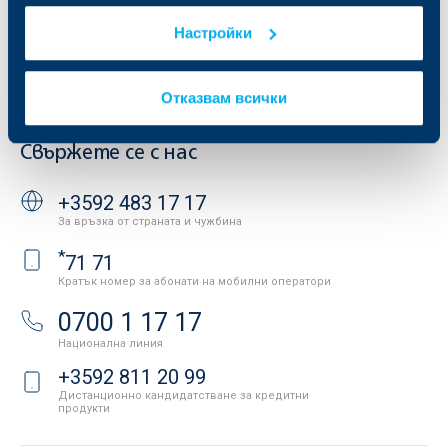
Условия за ползване на сайта
ОББ Галерия
Настройки
Бисквитки
Кариери
Защита на личните данни
Новини
Важни документи
Вашето мнение
Отказвам всички
API портал за разработчици
Контакти
Свържете се с нас
+3592 483 17 17
За връзка от страната и чужбина
*
71 71
Кратък номер за абонати на мобилни оператори
0700 1 17 17
Национална линия
+3592 811 20 99
Дистанционно кандидатстване за кредитни
продукти