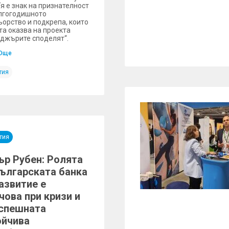
Тя е знак на признателност
лгогодишното
ьорство и подкрепа, които
та оказва на проекта
джърите споделят“.
Още
тия
тия
ър Рубен: Ролята
Българската банка
азвитие е
чова при кризи и
успешната
ойчива