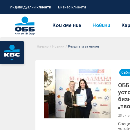
Индивидуални клиенти
Бизнес клиенти
Кои сме ние
Новини
Кар
Начало
/
Новини
/
Резултати за етикет
Съби
ОББ
уст
биз
„тв
25 окт
Специ
устой