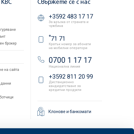
 KBC
Свържете се с нас
+3592 483 17 17
За връзка от страната и
чужбина
гуряване
*
ънт
71 71
ен брокер
Кратък номер за абонати
на мобилни оператори
и
0700 1 17 17
Национална линия
не на сайта
+3592 811 20 99
Дистанционно
 данни
кандидатстване за
кредитни продукти
аботчици
Клонове и банкомати