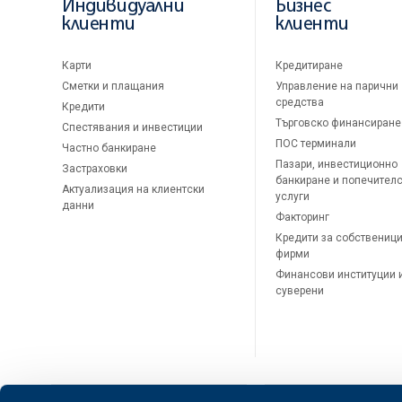
Индивидуални
Бизнес
клиенти
клиенти
Карти
Кредитиране
Сметки и плащания
Управление на парични
средства
Кредити
Търговско финансиране
Спестявания и инвестиции
ПОС терминали
Частно банкиране
Пазари, инвестиционно
Застраховки
банкиране и попечител
Актуализация на клиентски
услуги
данни
Факторинг
Кредити за собственици
фирми
Финансови институции 
суверени