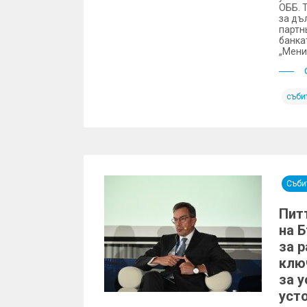
ОББ. 
за дъ
партн
банка
„Мени
съби
Съби
Пит
на 
за р
клю
за 
уст