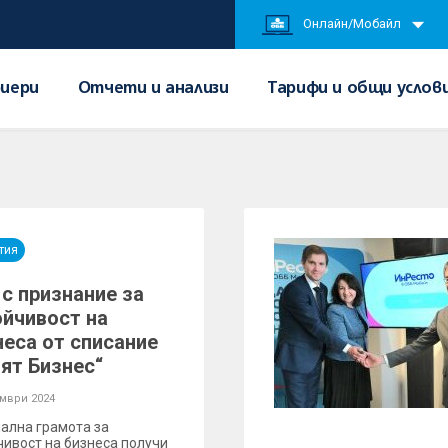
Онлайн/Мобайл
иери
Отчети и анализи
Тарифи и общи услов
тия
 с признание за
ойчивост на
неса от списание
оят Бизнес“
омври 2024
ална грамота за
чивост на бизнеса получи