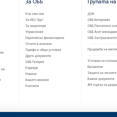
За ОББ
Групата на
Кои сме ние
ДЗИ
За KBC Груп
ОББ Интерлийз
За акционери
ОББ Пенсионно оси
Управление
ОББ Асет мениджм
Европейско финансиране
ОББ Застраховател
Отчети и анализи
Продажба на имот
Тарифи и общи условия
ски
Други документи
Условия за ползва
ОББ Галерия
Бисквитки
Кариери
 на
Защита на личните
Новини
Важни документи
и
Вашето мнение
API портал за разр
Контакти