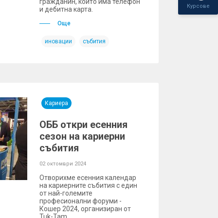
гражданин, който има телефон
Курсове
и дебитна карта.
Още
иновации
събития
Кариера
ОББ откри есенния
сезон на кариерни
събития
02 октомври 2024
Отворихме есенния календар
на кариерните събития с един
от най-големите
професионални форуми -
Кошер 2024, организиран от
Tuk-Tam.