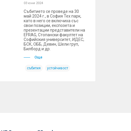
03 юни 2024
Събитието се проведе на 30
май 2024 г., в София Тех парк,
като в него се включиха със
свои позиции, експозета и
презентации представители на
EFRAG, Стопански факултет на
Софийския университет, ИДЕС,
БСК, ОББ, Девин, Шели груп,
Билборд и др.
Още
събития
устойчивост