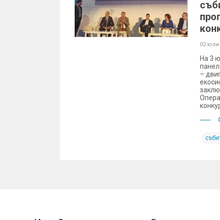
съб
про
кон
02 юли
На 3 ю
панел
– дви
екоси
заклю
Опера
конку
съби