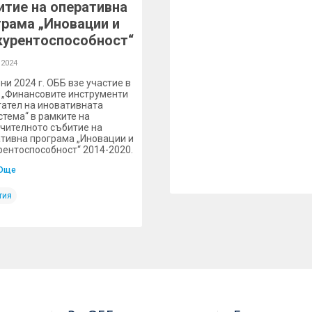
итие на оперативна
грама „Иновации и
курентоспособност“
 2024
ни 2024 г. ОББ взе участие в
 „Финансовите инструменти
гател на иновативната
стема“ в рамките на
чителното събитие на
тивна програма „Иновации и
рентоспособност“ 2014-2020.
Още
тия