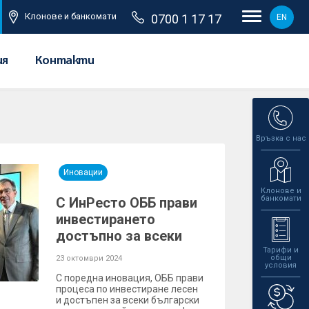
Клонове и банкомати
0700 1 17 17
EN
ия
Контакти
Връзка с нас
Иновации
Клонове и
банкомати
С ИнРесто ОББ прави
инвестирането
достъпно за всеки
Тарифи и
общи
23 октомври 2024
условия
С поредна иновация, ОББ прави
процеса по инвестиране лесен
и достъпен за всеки български