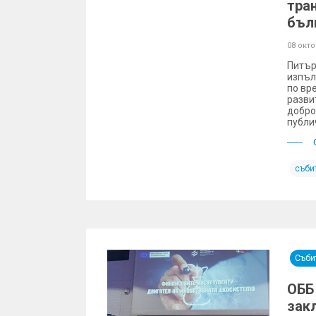
тра
бъл
08 окт
Питър
изпъл
по вр
разви
добро
публи
съби
Съби
ОББ
зак