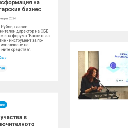
нсформация на
гарския бизнес
омври 2024
 Рубен, главен
нителен директор на ОББ
еме на форума "Банките за
тие - инструмент за по-
 използване на
чните средства".
Още
тия
тия
 участва в
лючителното