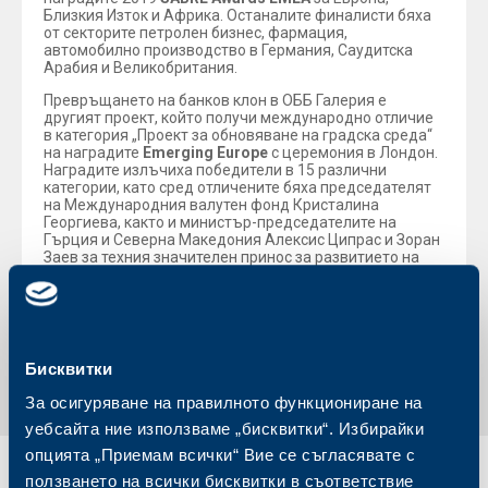
Близкия Изток и Африка. Останалите финалисти бяха
от секторите петролен бизнес, фармация,
автомобилно производство в Германия, Саудитска
Арабия и Великобритания.
Превръщането на банков клон в ОББ Галерия е
другият проект, който получи международно отличие
в категория „Проект за обновяване на градска среда“
на наградите
Emerging Europe
с церемония в Лондон.
Наградите излъчиха победители в 15 различни
категории, като сред отличените бяха председателят
на Международния валутен фонд Кристалина
Георгиева, както и министър-председателите на
Гърция и Северна Македония Алексис Ципрас и Зоран
Заев за техния значителен принос за развитието на
Европа.
Обратно към всички новини
Бисквитки
За осигуряване на правилното функциониране на
уебсайта ние използваме „бисквитки“. Избирайки
опцията „Приемам всички“ Вие се съгласявате с
ползването на всички бисквитки в съответствие
Индивидуални
Бизнес