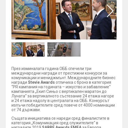
През изминалата година ОББ спечели три
международни награди от престижни конкурси за
комуникации и мениджмънт. Международните бизнес
награди
Stevie Awards
отличиха с бронз в категория
“PR кампания на годината – изкуство и забавление“
кампанията „Екип Синьо с вертикален маратон до
Луната“ за вертикалното състезание 24 етажа нагоре
и 24 етажа надолу в централата на ОББ. Конкурсът
излъчи победителите сред повече от 4000 номинации
от 74 държави.
Същата инициатива се нареди сред финалистите в
категория „Комуникация сред служителите“ в
наградите 2019
SABRE Awards EMEA
за Европа,