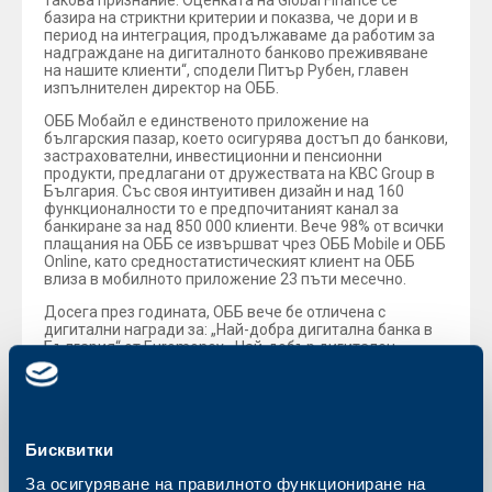
такова признание. Оценката на Global Finance се
базира на стриктни критерии и показва, че дори и в
период на интеграция, продължаваме да работим за
надграждане на дигиталното банково преживяване
на нашите клиенти“, сподели Питър Рубен, главен
изпълнителен директор на ОББ.
ОББ Мобайл е единственото приложение на
българския пазар, което осигурява достъп до банкови,
застрахователни, инвестиционни и пенсионни
продукти, предлагани от дружествата на KBC Group в
България. Със своя интуитивен дизайн и над 160
функционалности то е предпочитаният канал за
банкиране за над 850 000 клиенти. Вече 98% от всички
плащания на ОББ се извършват чрез ОББ Mobile и ОББ
Online, като средностатистическият клиент на ОББ
влиза в мобилното приложение 23 пъти месечно.
Досега през годината, ОББ вече бе отличена с
дигитални награди за: „Най-добра дигитална банка в
България“ от Euromoney, „Най-добър дигитален
продукт в действие“ от „Банка на годината“ и 1-ва
награда в категория „Вътрешни решения“ в Digitalk&A1
Awards’24 за дигиталния асистент Кейт.
Бисквитки
За осигуряване на правилното функциониране на