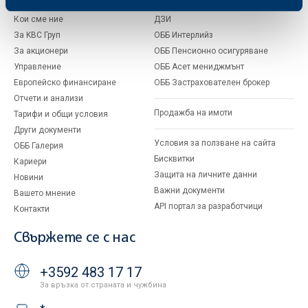
Кои сме ние
ДЗИ
За KBC Груп
ОББ Интерлийз
За акционери
ОББ Пенсионно осигуряване
Управление
ОББ Асет мениджмънт
Европейско финансиране
ОББ Застрахователен брокер
Отчети и анализи
Продажба на имоти
Тарифи и общи условия
Други документи
Условия за ползване на сайта
ОББ Галерия
Бисквитки
Кариери
Защита на личните данни
Новини
Важни документи
Вашето мнение
API портал за разработчици
Контакти
Свържете се с нас
+3592 483 17 17
За връзка от страната и чужбина