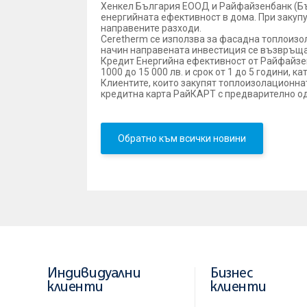
Хенкел България ЕООД и Райфайзенбанк (Бъ
енергийната ефективност в дома. При закуп
направените разходи.
Ceretherm се използва за фасадна топлоизола
начин направената инвестиция се възвръща 
Кредит Енергийна ефективност от Райфайзен
1000 до 15 000 лв. и срок от 1 до 5 години, 
Клиентите, които закупят топлоизолационна
кредитна карта РайКАРТ с предварително од
Обратно към всички новини
Индивидуални
Бизнес
клиенти
клиенти