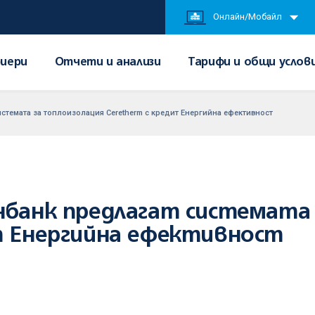
Онлайн/Мобайл
иери
Отчети и анализи
Тарифи и общи услов
стемата за топлоизолация Ceretherm с кредит Енергийна ефективност
нбанк предлагат системата
т Енергийна ефективност