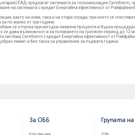
лгария) ЕАД предлагат системата за топлоизолация Ceretherm, ч
уване на системата с кредит Енергийна ефективност от Райфайзенб
ция, както на нови, така и на стари сгради, при което се спестява
за по-малко от три години.
банк се отпуска при изгодни лихвени проценти и бърза процедура
като се дава възможност и за ползването на гратисен период до 12 
та система Ceretherm с кредит Енергийна ефективност от Райфайз
обрен лимит и без такса за управление за първата година.
За ОББ
Групата на
Кои сме ние
ДЗИ