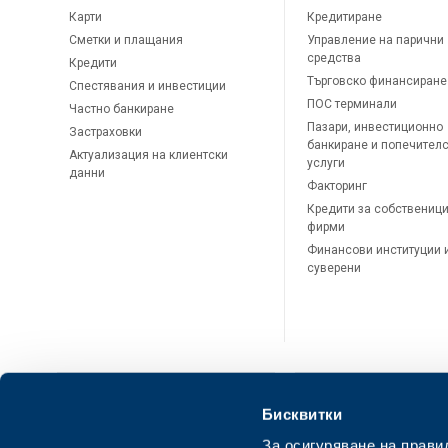
Карти
Кредитиране
Сметки и плащания
Управление на парични
средства
Кредити
Търговско финансиране
Спестявания и инвестиции
ПОС терминали
Частно банкиране
Пазари, инвестиционно
Застраховки
банкиране и попечител
Актуализация на клиентски
услуги
данни
Факторинг
Кредити за собственици
фирми
Финансови институции 
суверени
Бисквитки
За осигуряване на прави