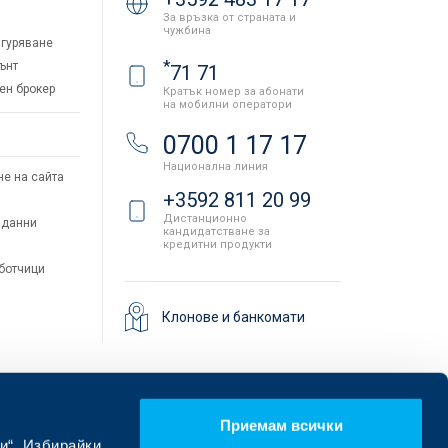
За връзка от страната и
чужбина
гуряване
*
ънт
71 71
ен брокер
Кратък номер за абонати
на мобилни оператори
и
0700 1 17 17
Национална линия
не на сайта
+3592 811 20 99
Дистанционно
 данни
кандидатстване за
кредитни продукти
аботчици
Клонове и банкомати
Приемам всички
и“. Избирайки