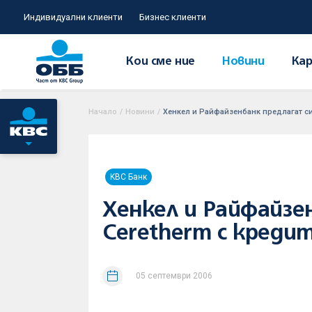
Индивидуални клиенти
Бизнес клиенти
Кои сме ние
Новини
Кар
Начало
/
Новини
/
Хенкел и Райфайзенбанк предлагат си
KBC Банк
Хенкел и Райфайзе
Ceretherm с креди
05 септември 2006