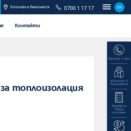
Клонове и банкомати
0700 1 17 17
EN
ия
Контакти
Връзка с нас
Клонове и
банкомати
 за топлоизолация
Тарифи и
общи
условия