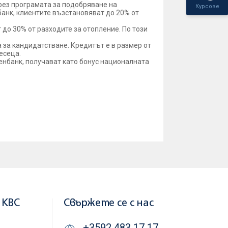
рез програмата за подобряване на
Курсове
анк, клиентите възстановяват до 20% от
т до 30% от разходите за отопление. По този
 за кандидатстване. Кредитът е в размер от
месеца.
енбанк, получават като бонус националната
 KBC
Свържете се с нас
+3592 483 17 17