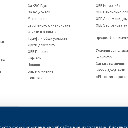
За KBC Груп
ОББ Интерлийз
За акционери
ОББ Пенсионно оси
Управление
ОББ Асет мениджм
Европейско финансиране
ОББ Застраховател
Отчети и анализи
Продажба на имот
Тарифи и общи условия
ски
Други документи
Условия за ползва
ОББ Галерия
Бисквитки
Кариери
 на
Защита на личните
Новини
Важни документи
и
Вашето мнение
API портал за разр
Контакти
лното функциониране на уебсайта ние използваме „бисквитк