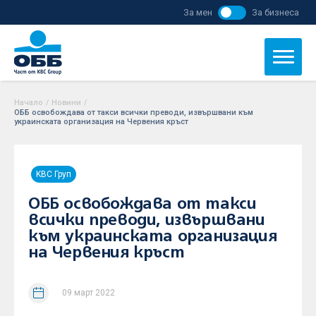
За мен
За бизнеса
Начало
/
Новини
/
ОББ освобождава от такси всички преводи, извършвани към
украинската организация на Червения кръст
KBC Груп
ОББ освобождава от такси
всички преводи, извършвани
към украинската организация
на Червения кръст
09 март 2022