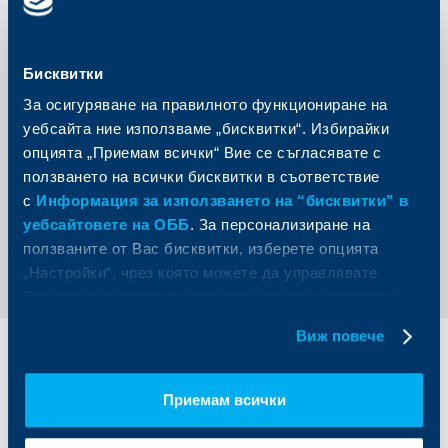
Наградите „Банка на годината“ се организират
ежегодно от „Асоциация Банка на годината“. Те са
учредени и връчени за първи път през 1992 година.
Освен голямата награда „Банка на годината“,
Бисквитки
класацията излъчва победители в три основни
категории – „Пазарен дял“, „Ефективност“ и „Динамика
За осигуряване на правилното функциониране на
на развитие“. Допълнително своето отличие получава
и най-добрият чуждестранен банков клон. Връчва се
уебсайта ние използваме „бисквитки“. Избирайки
награда „Банка на клиента“, както и награди за
опцията „Приемам всички“ Вие се съгласявате с
успешна дигитална трансформация и най-добър
действащ дигитален продукт.
ползването на всички бисквитки в съответствие
с
Информация за използването на “бисквитки” в
уебсайтовете на ОББ
. За персонализиране на
Обратно към всички новини
ползваните от Вас бисквитки, изберете опцията
„Настройки“, чрез която можете да управлявате
Вашите индивидуални предпочитания за ползвани
бисквитки.
Виж повече
Индивидуални
Бизнес
клиенти
клиенти
Приемам всички
Карти
Кредитиране