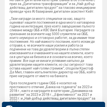
неговите дигитални категории. Банката бе отличена с
приз за „Дигитална трансформация“ и за „Най-добър
действащ дигитален продукт“ за гласово инициирани
преводи чрез AI базирания дигитален асистент Кейт.
„
Тази награди са много специални за нас, защото
оценяват нашите постижения в една много натоварена
година на интеграция, през която завършихме пълното
сливане между ОББ и KBC Bank България. Наградите са
признание за всичките над 5000 служители на ОББ,
които неуморно и отговорно работят, за да имаме тези
постижения. Но най-важното послание, което искам да
отправя, е, че всичките наши усилия и работа са
подчинени на това да удовлетворим в пълна степен
изискванията и очакванията на нашите клиенти, които
са в центъра на бизнеса и в основата на всичко, което
правим. Все още не винаги успяваме напълно да
удовлетворим нашите клиенти, но със сигурност това
остава нашият най-голям стремеж“
, сподели Кристоф
Де Мил, главен изпълнителен директор на ОББ, който
прие наградите от името на банката.
През последните години ОББ е носител на
престижното отличие „Банка на годината“ за 2023 и
2018 г., както и наградите в категории „Динамика на
развитие“ за 2023 и 2018 г., „Ефективност“ за 2021 и
2022 г. и „Най-добър действащ дигитален продукт“ за
2023 г.