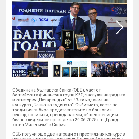
Обединена българска банка (ОББ), част от
белгийската финансова група KBC, заслужи наградата
в категория „Пазарен дял“ от 33-то издание на
конкурса „Банка на годината“. Събитието, което по
традиция събира представителите на банковия
сектор, политици, преподаватели, общественици и
бизнес лидери, се проведе на 20.06.2025 г. в „Гранд
хотел Милениум“ в София.
ОББ получи още две награди от престижния конкурс в