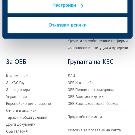
Сметки и плащания
Управление на парични средства
Настройки
Кредити
Търговско финансиране
Спестявания и инвестиции
ПОС терминали
Частно банкиране
Пазари, инвестиционно банкиране
Отказвам всички
и попечителски услуги
Застраховки
Факторинг
Актуализация на клиентски данни
Кредити за собственици на фирми
Финансови институции и суверени
За ОББ
Групата на KBC
Кои сме ние
ДЗИ
За KBC Груп
ОББ Интерлийз
За акционери
ОББ Пенсионно осигуряване
Управление
ОББ Асет мениджмънт
Европейско финансиране
ОББ Застрахователен брокер
Отчети и анализи
Продажба на имоти
Тарифи и общи условия
Други документи
Условия за ползване на сайта
ОББ Галерия