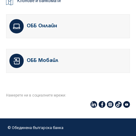
Клонове и банкомати
ОББ Онлайн
ОББ Мобайл
Намерете ни в социалните мрежи:
© Oбединена българска банка