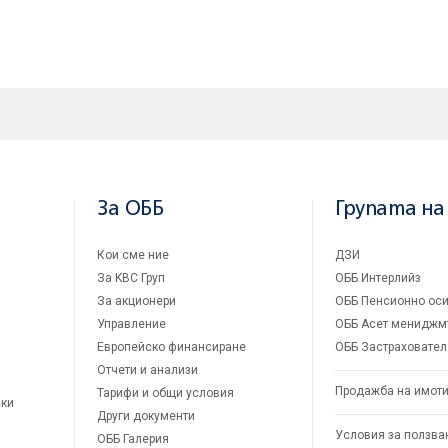
За ОББ
Групата на
Кои сме ние
ДЗИ
За KBC Груп
ОББ Интерлийз
За акционери
ОББ Пенсионно оси
Управление
ОББ Асет мениджм
Европейско финансиране
ОББ Застраховател
Отчети и анализи
Продажба на имот
Тарифи и общи условия
ски
Други документи
Условия за ползва
ОББ Галерия