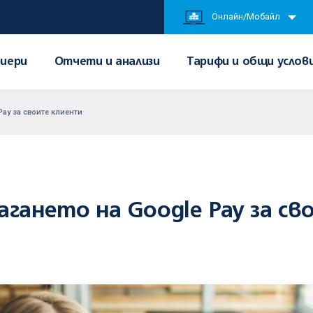
Онлайн/Мобайл
иери
Отчети и анализи
Тарифи и общи услов
ay за своите клиенти
агането на Google Pay за с