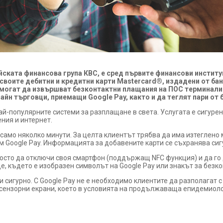
йската финансова група КВС, е сред първите финансови институ
оите дебитни и кредитни карти Mastercard®, издадени от банка
могат да извършват безконтактни плащания на ПОС терминали в
айн търговци, приемащи Google Pay, както и да теглят пари от
най-популярните системи за разплащане в света. Услугата е сигуре
ния и интернет.
 само няколко минути. За целта клиентът трябва да има изтеглен
м Google Pay. Информацията за добавените карти се съхранява сигу
осто да отключи своя смартфон (поддържащ NFC функция) и да го
е, където е изобразен символът на Google Pay или знакът за безк
сигурно. С Google Pay не е необходимо клиентите да разполагат с п
сензорни екрани, което в условията на продължаваща епидемиоло