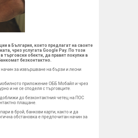
ции в България, които предлагат на своите
та, чрез услугата Google Pay. По този
 търговски обекти, да правят покупки в
 банкомат безконтактно.
н начин за извършване на бързи и лесни
о мобилното приложение ОББ Мобайл и чрез
рно и не се споделя с търговците.
 доближи до безконтактния четец на ПОС
онтактно плащане.
ари в брой, банкови карти, както и да
гична обстановка е предпочитан начин за