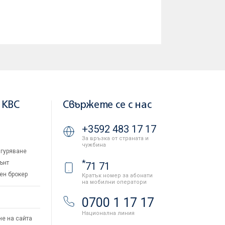
 KBC
Свържете се с нас
+3592 483 17 17
За връзка от страната и
чужбина
гуряване
*
ънт
71 71
ен брокер
Кратък номер за абонати
на мобилни оператори
и
0700 1 17 17
Национална линия
не на сайта