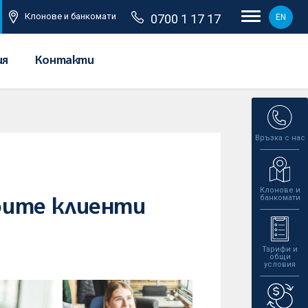
Клонове и банкомати
0700 1 17 17
EN
ия
Контакти
Връзка с нас
Клонове и
банкомати
воите клиенти
Тарифи и
общи
условия