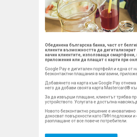
Обединена българска банка, част от белги
клиенти възможността да дигитализират св
начин клиентите, използващи смартфони, 
приложения или да плащат с карти при онл
Google Pay е дигитален портфейл и една от 
безконтактни плащания в магазини, приложе
Добавянето на карта към Google Pay отнема
него да добави своята карта Mastercard® къ
За да извърши плащане, клиентът трябва пр
устройството. Услугата е достъпна навсякъд
Новото безконтактно решение е иновативно и 
докосват повърхности като ПИН подложки и 
разплащане от все повече потребители.