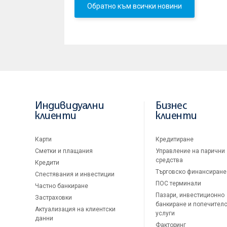
Обратно към всички новини
Индивидуални
Бизнес
клиенти
клиенти
Карти
Кредитиране
Сметки и плащания
Управление на парични
средства
Кредити
Търговско финансиране
Спестявания и инвестиции
ПОС терминали
Частно банкиране
Пазари, инвестиционно
Застраховки
банкиране и попечител
Актуализация на клиентски
услуги
данни
Факторинг