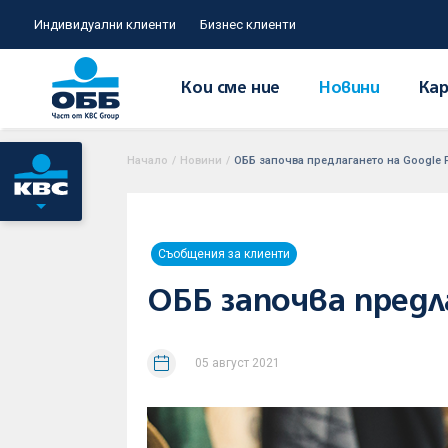
Индивидуални клиенти
Бизнес клиенти
Кои сме ние
Новини
Кар
Начало
/
Новини
/
ОББ започва предлагането на Google P
Съобщения за клиенти
ОББ започва предл
05 август 2021