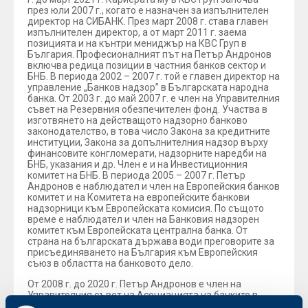
през юли 2007 г., когато е назначен за изпълнителен
директор на СИБАНК. През март 2008 г. става главен
изпълнителен директор, а от март 2011 г. заема
позицията и на кънтри мениджър на КВС Груп в
България. Професионалният път на Петър Андронов
включва редица позиции в частния банков сектор и
БНБ. В периода 2002 – 2007 г. той е главен директор на
управление „Банков надзор” в Българската народна
банка. От 2003 г. до май 2007 г. е член на Управителния
съвет на Резервния обезпечителен фонд. Участва в
изготвянето на действащото надзорно банково
законодателство, в това число Закона за кредитните
институции, Закона за допълнителния надзор върху
финансовите конгломерати, надзорните наредби на
БНБ, указания и др. Член е и на Инвестиционния
комитет на БНБ. В периода 2005 – 2007 г. Петър
Андронов е наблюдател и член на Европейския банков
комитет и на Комитета на европейските банкови
надзорници към Европейската комисия. По същото
време е наблюдател и член на Банковия надзорен
комитет към Европейската централна банка. От
страна на българската държава води преговорите за
присъединяването на България към Европейския
съюз в областта на банковото дело.
От 2008 г. до 2020 г. Петър Андронов е член на
Управителния съвет на Асоциацията на банките в
България, с два мандата като неин председател – от