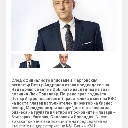
След официалното вписване в Търговския
регистър Петър Андронов става председател на
Надзорния съвет на ОББ, като наследява на тази
позиция Люк Попелиер. По-рано през годината
Петър Андронов влезе в Управителния съвет на КВС
на поста главен изпълнителен директор на бизнес
ресор „Международни пазари“, като отговаря за
бизнеса на групата в четири от основните ѝ пазари –
България, Унгария, Словакия и Ирландия.
В тази
връзка той вече зае позициите на председател на
съветите на директорите на K&H Банк и K&H