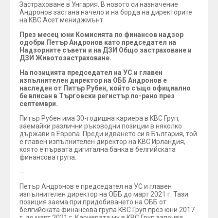
Застраховане в Унгария. В новото си назначение
Андронов застана начело и на борда на директорите
на KBC Асет мениджмънт.
През месец юни Комисията по финансов надзор
одобри Петър Андронов като председател на
Надзорните съвети и на ДЗИ Общо застраховане и
ДЗИ Животозастраховане.
На позицията председател на УС и главен
изпълнителен директор на ОББ Андронов е
наследен от Питър Рубен, който също официално
бе вписан в Търговски регистър по-рано през
септември.
Питър Рубен има 30-годишна кариера в KBC Груп,
заемайки различни ръководни позиции в няколко
държави в Европа. Преди идването си в България, той
е главен изпълнителен директор на KBC Ирландия,
която е първата дигитална банка в белгийската
финансова група.
--
Петър Андронов е председател на УС и главен
изпълнителен директор на ОББ до март 2021 г. Тази
позиция заема при придобиването на ОББ от
белгийската финансова група KBC Груп през юни 2017
г. до март 2021 г. Кариерата му в KBC Груп започва