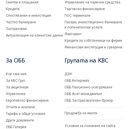
Сметки и плащания
Управление на парични средства
Кредити
Търговско финансиране
Спестявания и инвестиции
ПОС терминали
Частно банкиране
Пазари, инвестиционно банкиране
и попечителски услуги
Застраховки
Факторинг
Актуализация на клиентски данни
Кредити за собственици на фирми
Финансови институции и суверени
За ОББ
Групата на KBC
Кои сме ние
ДЗИ
За KBC Груп
ОББ Интерлийз
За акционери
ОББ Пенсионно осигуряване
Управление
ОББ Асет мениджмънт
Европейско финансиране
ОББ Застрахователен брокер
Отчети и анализи
Продажба на имоти
Тарифи и общи условия
Други документи
Условия за ползване на сайта
ОББ Галерия