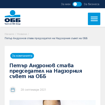
За мен
За бизнеса
Начало
/
Новини
/
Петър Андронов става председател на Надзорния съвет на ОББ
За компанията
Петър Андронов става
председател на Надзорния
съвет на ОББ
28 септември 2021