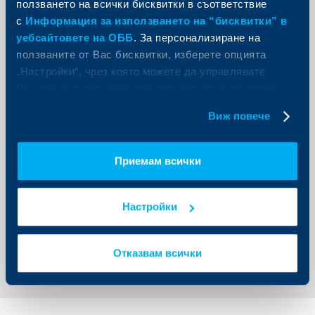
ползването на всички бисквитки в съответствие
започна в 00:01 ч. на 15.06.2026 г. и изтича в 23:59 ч. на
14.08.2026 г. Програмата е отворена за всички
с
Информация за използването на “бисквитки” в
пълнолетни физически лица, които към датата на
уебсайтовете на ОББ
. За персонализиране на
старта на кампанията имат сключен действащ
договор за разплащателна сметка в ОББ. Пълните
ползваните от Вас бисквитки, изберете опцията
условия са достъпни на специална страница в сайта
„Настройки“, чрез която можете да управлявате
на ОББ, която можете да намерите
тук.
Дигиталният
асистент Кейт също може да предостави
Вашите индивидуални предпочитания за ползвани
необходимата информация за програмата.
бисквитки.
За своите постижения в областта на иновациите
Виж повече
престижното издание Global Finance определи ОББ за
най-добра иновативна банка и най-добра дигитална
банка за клиентите в България за 2025 г. Банката бе
Приемам всички
отличена с приз за „Дигитална трансформация“ и за
„Най-добър действащ дигитален продукт“ за гласово
инициирани преводи чрез AI базирания дигитален
асистент Кейт от конкурса „Банка на годината“ и др.
Настройки
Обратно към всички новини
Отказвам всички