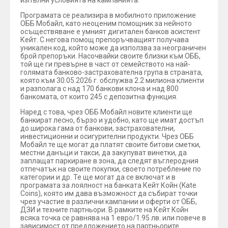
изпълни условията на кампанията.
Програмата се реализира в мобилното приложение
ОББ Мобайл, като неоценим помощник за нейното
осъществяване е умният дигитален банков асистент
Кейт. С негова помощ препоръчващият получава
уникален код, който може да използва за неограничен
брой препоръки. Насочвайки своите близки към ОББ,
той ще ги превърне в част от семейството на най-
голямата банково-застрахователна група в страната,
която към 30.05.2026 г. обслужва 2.2 милиона клиенти
и разполага с над 170 банкови клона и над 800
банкомата, от които 245 с депозитна функция.
Наред с това, чрез ОББ Мобайл новите клиенти ще
банкират лесно, бързо и удобно, като ще имат достъп
до широка гама от банкови, застрахователни,
инвестиционни и осигурителни продукти. Чрез ОББ
Мобайл те ще могат да платят своите битови сметки,
местни данъци и такси, да закупуват винетки, да
заплащат паркиране в зона, да следят въглеродния
отпечатък на своите покупки, своето потребление по
категории и др. Те ще могат да се включат и в
програмата за лоялност на банката Кейт Койн (Kate
Coins), която им дава възможност да събират точки
чрез участие в различни кампании и оферти от ОББ,
ДЗИ и техните партньори. В рамките на Кейт Койн
всяка точка се равнява на 1 евро/1.95 лв. или повече в
зависимост от предложението на партньорите.