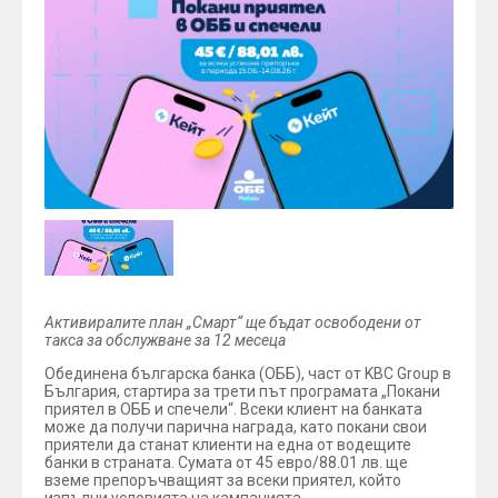
Активиралите план „Смарт“ ще бъдат освободени от
такса за обслужване за 12 месеца
Обединена българска банка (ОББ), част от KBC Group в
България, стартира за трети път програмата „Покани
приятел в ОББ и спечели“. Всеки клиент на банката
може да получи парична награда, като покани свои
приятели да станат клиенти на една от водещите
банки в страната. Сумата от 45 евро/88.01 лв. ще
вземе препоръчващият за всеки приятел, който