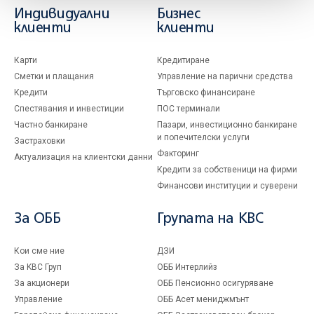
Индивидуални
Бизнес
клиенти
клиенти
Карти
Кредитиране
Сметки и плащания
Управление на парични средства
Кредити
Търговско финансиране
Спестявания и инвестиции
ПОС терминали
Частно банкиране
Пазари, инвестиционно банкиране
и попечителски услуги
Застраховки
Факторинг
Актуализация на клиентски данни
Кредити за собственици на фирми
Финансови институции и суверени
За ОББ
Групата на KBC
Кои сме ние
ДЗИ
За KBC Груп
ОББ Интерлийз
За акционери
ОББ Пенсионно осигуряване
Управление
ОББ Асет мениджмънт