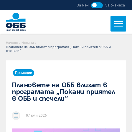
За мен
За бизнеса
Начало
/
Новини
/
Плановете на ОББ влизат в програмата „Покани приятел в ОББ и
спечели“
Промоции
Плановете на ОББ влизат в
програмата „Покани приятел
в ОББ и спечели“
07 юли 2026