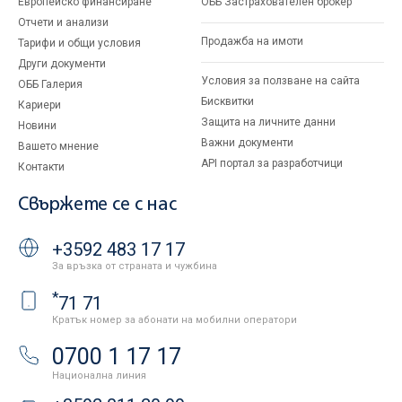
Европейско финансиране
ОББ Застрахователен брокер
Отчети и анализи
Продажба на имоти
Тарифи и общи условия
Други документи
Условия за ползване на сайта
ОББ Галерия
Бисквитки
Кариери
Защита на личните данни
Новини
Важни документи
Вашето мнение
API портал за разработчици
Контакти
Свържете се с нас
+3592 483 17 17
За връзка от страната и чужбина
*
71 71
Кратък номер за абонати на мобилни оператори
0700 1 17 17
Национална линия