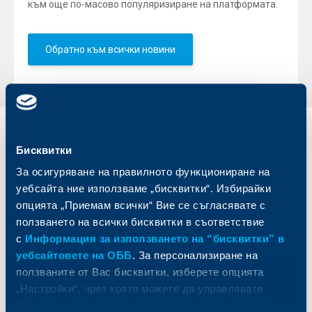
към още по-масово популяризиране на платформата.
Обратно към всички новини
Индивидуални
Бизнес
Бисквитки
клиенти
клиенти
За осигуряване на правилното функциониране на
Карти
Кредитиране
уебсайта ние използваме „бисквитки“. Избирайки
Сметки и плащания
Управление на парични средства
опцията „Приемам всички“ Вие се съгласявате с
Кредити
Търговско финансиране
ползването на всички бисквитки в съответствие
Спестявания и инвестиции
ПОС терминали
с
Информация за използването на “бисквитки” в
Частно банкиране
Пазари, инвестиционно банкиране
уебсайтовете на ОББ
. За персонализиране на
и попечителски услуги
Застраховки
ползваните от Вас бисквитки, изберете опцията
Факторинг
Актуализация на клиентски данни
„Настройки“, чрез която можете да управлявате
Кредити за собственици на фирми
Вашите индивидуални предпочитания за ползвани
Финансови институции и суверени