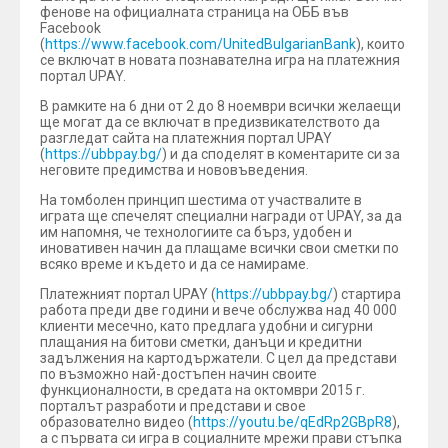
фенове на официалната страница на ОББ във
Facebook
(
https://www.facebook.com/UnitedBulgarianBank
), които
се включат в новата познавателна игра на платежния
портал UPAY.
В рамките на 6 дни от 2 до 8 ноември всички желаещи
ще могат да се включат в предизвикателството да
разгледат сайта на платежния портал UPAY
(
https://ubbpay.bg/
) и да споделят в коментарите си за
неговите предимства и нововъведения.
На томболен принцип шестима от участвалите в
играта ще спечелят специални награди от UPAY, за да
им напомня, че технологиите са бърз, удобен и
иновативен начин да плащаме всички свои сметки по
всяко време и където и да се намираме.
Платежният портал UPAY (
https://ubbpay.bg/
) стартира
работа преди две години и вече обслужва над 40 000
клиенти месечно, като предлага удобни и сигурни
плащания на битови сметки, данъци и кредитни
задължения на картодържатели. С цел да представи
по възможно най-достъпен начин своите
функционалности, в средата на октомври 2015 г.
порталът разработи и представи и свое
образователно видео (
https://youtu.be/qEdRp2GBpR8
),
а с първата си игра в социалните мрежи прави стъпка