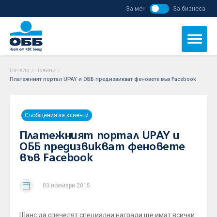
За мен
За бизнеса
Начало
/
Новини
/
Платежният портал UPAY и ОББ предизвикват феновете във Facebook
Съобщения за клиенти
Платежният портал UPAY и
ОББ предизвикват феновете
във Facebook
03 ноември 2015
Шанс да спечелят специални награди ще имат всички