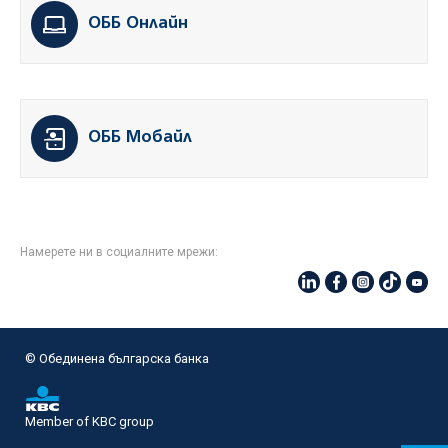
ОББ Онлайн
ОББ Мобайл
Намерете ни в социалните мрежи:
© Oбединена българска банка
Member of KBC group