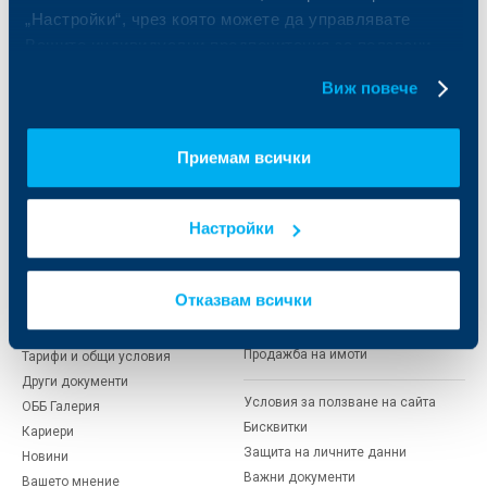
Частно банкиране
Пазари, инвестиционно банкиране
„Настройки“, чрез която можете да управлявате
и попечителски услуги
Застраховки
Вашите индивидуални предпочитания за ползвани
Факторинг
Актуализация на клиентски данни
бисквитки.
Кредити за собственици на фирми
Виж повече
Финансови институции и суверени
За ОББ
Групата на KBC
Приемам всички
Кои сме ние
ДЗИ
Настройки
За KBC Груп
ОББ Интерлийз
За акционери
ОББ Пенсионно осигуряване
Управление
ОББ Асет мениджмънт
Отказвам всички
Европейско финансиране
ОББ Застрахователен брокер
Отчети и анализи
Продажба на имоти
Тарифи и общи условия
Други документи
Условия за ползване на сайта
ОББ Галерия
Бисквитки
Кариери
Защита на личните данни
Новини
Важни документи
Вашето мнение