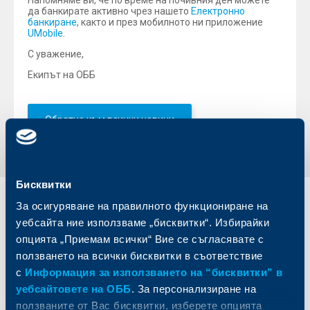
Напомняме ви, че по време на почивния ден можете
да банкирате активно чрез нашето
Електронно
банкиране
, както и през мобилното ни приложение
UMobile
.
С уважение,
Екипът на ОББ
Обратно към всички новини
Бисквитки
За осигуряване на правилното функциониране на
Индивидуални
Бизнес
клиенти
клиенти
уебсайта ние използваме „бисквитки“. Избирайки
опцията „Приемам всички“ Вие се съгласявате с
Карти
Кредитиране
ползването на всички бисквитки в съответствие
Сметки и плащания
Управление на парични средства
с
Информация за използването на “бисквитки” в
Кредити
Търговско финансиране
уебсайтовете на ОББ
. За персонализиране на
Спестявания и инвестиции
ПОС терминали
ползваните от Вас бисквитки, изберете опцията