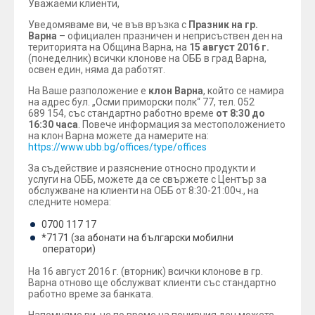
Уважаеми клиенти,
Уведомяваме ви, че във връзка с
Празник на гр.
Варна
– официален празничен и неприсъствен ден на
територията на Община Варна, на
15 август 2016 г.
(понеделник) всички клонове на ОББ в град Варна,
освен един, няма да работят.
На Ваше разположение е
клон Варна
, който се намира
на адрес бул. „Осми приморски полк“ 77, тел. 052
689 154, със стандартно работно време
от 8:30 до
16:30 часа
. Повече информация за местоположението
на клон Варна можете да намерите на:
https://www.ubb.bg/offices/type/offices
За съдействие и разяснение относно продукти и
услуги на ОББ, можете да се свържете с Център за
обслужване на клиенти на ОББ от 8:30-21:00ч., на
следните номера:
0700 117 17
*7171 (за абонати на български мобилни
оператори)
На 16 август 2016 г. (вторник) всички клонове в гр.
Варна отново ще обслужват клиенти със стандартно
работно време за банката.