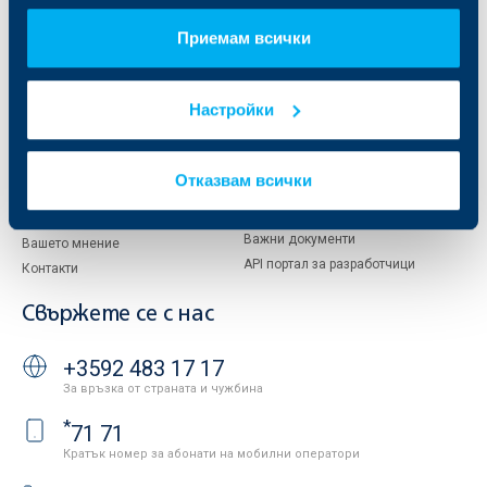
За акционери
ОББ Пенсионно осигуряване
Приемам всички
Управление
ОББ Асет мениджмънт
Европейско финансиране
ОББ Застрахователен брокер
Отчети и анализи
Настройки
Продажба на имоти
Тарифи и общи условия
Други документи
Условия за ползване на сайта
ОББ Галерия
Отказвам всички
Бисквитки
Кариери
Защита на личните данни
Новини
Важни документи
Вашето мнение
API портал за разработчици
Контакти
Свържете се с нас
+3592 483 17 17
За връзка от страната и чужбина
*
71 71
Кратък номер за абонати на мобилни оператори