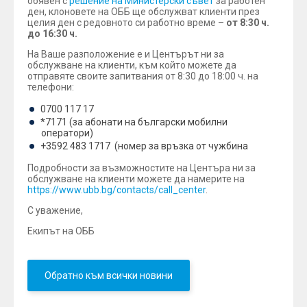
обявен с
решение на Министерски съвет
за работен
ден, клоновете на ОББ ще обслужват клиенти през
целия ден с редовното си работно време –
от 8:30 ч.
до 16:30 ч.
На Ваше разположение е и Центърът ни за
обслужване на клиенти, към който можете да
отправяте своите запитвания от 8:30 до 18:00 ч. на
телефони:
0700 117 17
*7171 (за абонати на български мобилни
оператори)
+3592 483 1717 (номер за връзка от чужбина
Подробности за възможностите на Центъра ни за
обслужване на клиенти можете да намерите на
https://www.ubb.bg/contacts/call_center
.
С уважение,
Екипът на ОББ
Обратно към всички новини