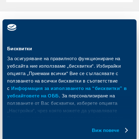
Индивидуални
Бизнес
клиенти
клиенти
Карти
Кредитиране
Бисквитки
Сметки и плащания
Управление на парични средства
За осигуряване на правилното функциониране на
Кредити
Търговско финансиране
уебсайта ние използваме „бисквитки“. Избирайки
Спестявания и инвестиции
ПОС терминали
опцията „Приемам всички“ Вие се съгласявате с
Частно банкиране
Пазари, инвестиционно банкиране
и попечителски услуги
ползването на всички бисквитки в съответствие
Застраховки
Факторинг
с
Информация за използването на “бисквитки” в
Актуализация на клиентски данни
Кредити за собственици на фирми
уебсайтовете на ОББ
. За персонализиране на
Финансови институции и суверени
ползваните от Вас бисквитки, изберете опцията
„Настройки“, чрез която можете да управлявате
За ОББ
Групата на KBC
Вашите индивидуални предпочитания за ползвани
бисквитки.
Виж повече
Кои сме ние
ДЗИ
За KBC Груп
ОББ Интерлийз