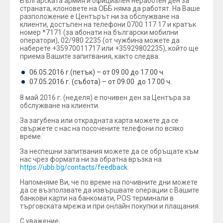
Българската армия и официален неработен ден за
страната, клоновете на ОББ няма да работят. На Ваше
разположение е Центърът ни за обслужване на
клиенти, достъпен на телефони 0700 117 17 и кратък
номер *7171 (за абонати на български мобилни
оператори), 02/980 2235 (от чужбина можете да
наберете +35970011717 или +35929802235), който ще
приема Вашите запитвания, както следва:
06.05.2016 г.(петък) – от 09.00 до 17.00 ч.
07.05.2016 г. (събота) – от 09.00 до 17.00 ч.
8 май 2016 г. (неделя) е почивен ден за Центъра за
обслужване на клиенти.
За загубена или открадната карта можете да се
свържете с нас на посочените телефони по всяко
време.
За неспешни запитвания можете да се обръщате към
нас чрез формата ни за обратна връзка на
https://ubb.bg/contacts/feedback
.
Напомняме Ви, че по време на почивните дни можете
да се възползвате да извършвате операции с Вашите
банкови карти на банкомати, POS терминали в
търговската мрежа и при онлайн покупки и плащания.
С уважение,