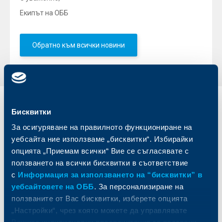
Екипът на ОББ
Обратно към всички новини
Индивидуални
Бизнес
Бисквитки
клиенти
клиенти
За осигуряване на правилното функциониране на
уебсайта ние използваме „бисквитки“. Избирайки
Карти
Кредитиране
опцията „Приемам всички“ Вие се съгласявате с
Сметки и плащания
Управление на парични средства
ползването на всички бисквитки в съответствие
Кредити
Търговско финансиране
с
Информация за използването на “бисквитки” в
Спестявания и инвестиции
ПОС терминали
уебсайтовете на ОББ
. За персонализиране на
Частно банкиране
Пазари, инвестиционно банкиране
и попечителски услуги
Застраховки
ползваните от Вас бисквитки, изберете опцията
Факторинг
Актуализация на клиентски данни
„Настройки“, чрез която можете да управлявате
Кредити за собственици на фирми