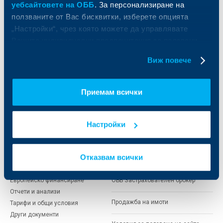
уебсайтовете на ОББ
. За персонализиране на
Сметки и плащания
Управление на парични средства
ползваните от Вас бисквитки, изберете опцията
Кредити
Търговско финансиране
„Настройки“, чрез която можете да управлявате
Спестявания и инвестиции
ПОС терминали
Вашите индивидуални предпочитания за ползвани
Частно банкиране
Пазари, инвестиционно банкиране
бисквитки.
и попечителски услуги
Застраховки
Виж повече
Факторинг
Актуализация на клиентски данни
Кредити за собственици на фирми
Финансови институции и суверени
Приемам всички
За ОББ
Групата на KBC
Настройки
Кои сме ние
ДЗИ
За KBC Груп
ОББ Интерлийз
Отказвам всички
За акционери
ОББ Пенсионно осигуряване
Управление
ОББ Асет мениджмънт
Европейско финансиране
ОББ Застрахователен брокер
Отчети и анализи
Продажба на имоти
Тарифи и общи условия
Други документи