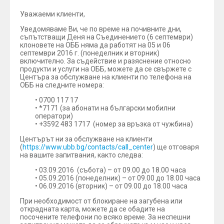
Уважаеми клиенти,
Уведомяваме Ви, че по време на почивните дни,
съпътстващи Деня на Съединението (6 септември)
клоновете на ОББ няма да работят на 05 и 06
септември 2016 г. (понеделник и вторник)
включително. За съдействие и разяснение относно
продукти и услуги на ОББ, можете да се свържете с
Центъра за обслужване на клиенти по телефона на
ОББ на следните номера:
• 0700 117 17
• *7171 (за абонати на български мобилни
оператори)
• +3592 483 1717 (номер за връзка от чужбина)
Центърът ни за обслужване на клиенти
(
https://www.ubb.bg/contacts/call_center
) ще отговаря
на вашите запитвания, както следва:
• 03.09.2016 (събота) – от 09.00 до 18.00 часа
• 05.09.2016 (понеделник) – от 09.00 до 18.00 часа
• 06.09.2016 (вторник) – от 09.00 до 18.00 часа
При необходимост от блокиране на загубена или
открадната карта, можете да се обадите на
посочените телефони по всяко време. За неспешни