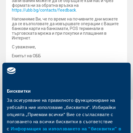
запитвания можете да се обръщате към нас и чрез
формата ни за обратна връзка на
https://ubb.bg/contacts/feedback
.
Напомняме Ви, че по време на почивните дни можете
да се възползвате да извършвате операции с Вашите
банкови карти на банкомати, POS терминали в
търговската мрежа и при покупки и плащания в
Интернет.
С уважение,
Екипът на ОББ
Обратно към всички новини
Бисквитки
За осигуряване на правилното функциониране на
уебсайта ние използваме „бисквитки“. Избирайки
Индивидуални
Бизнес
опцията „Приемам всички“ Вие се съгласявате с
клиенти
клиенти
ползването на всички бисквитки в съответствие
с
Информация за използването на “бисквитки” в
Карти
Кредитиране