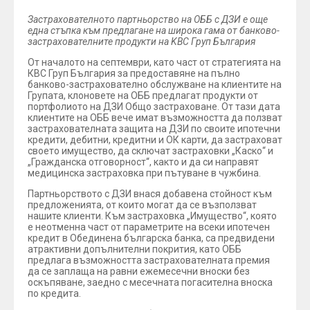
Застрахователното партньорство на ОББ с ДЗИ е още
една стъпка към предлагане на широка гама от банково-
застрахователните продукти на KBC Груп България
От началото на септември, като част от стратегията на
КВС Груп България за предоставяне на пълно
банково-застрахователно обслужване на клиентите на
Групата, клоновете на ОББ предлагат продукти от
портфолиото на ДЗИ Общо застраховане. От тази дата
клиентите на ОББ вече имат възможността да ползват
застрахователната защита на ДЗИ по своите ипотечни
кредити, дебитни, кредитни и ОК карти, да застраховат
своето имущество, да сключат застраховки „Каско“ и
„Гражданска отговорност“, както и да си направят
медицинска застраховка при пътуване в чужбина.
Партньорството с ДЗИ внася добавена стойност към
предложенията, от които могат да се възползват
нашите клиенти. Към застраховка „Имущество“, която
е неотменна част от параметрите на всеки ипотечен
кредит в Обединена българска банка, са предвидени
атрактивни допълнителни покрития, като ОББ
предлага възможността застрахователната премия
да се заплаща на равни ежемесечни вноски без
оскъпяване, заедно с месечната погасителна вноска
по кредита.