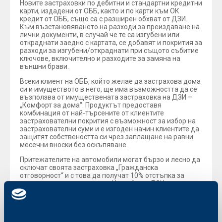
Новите застраховки по дебитни и стандартни кредитни
карти, издадени от ОББ, както и по карти към ОК
кредит от ОББ, също са с разширен обхват от ДЗИ.
Към възстановяването на разходи за преиздаване на
лични документи, в случай че те са изгубени или
откраднати заедно с картата, се добавят и покрития за
разходи за изгубени/откраднати при същото събитие
ключове, включително и разходите за замяна на
външни брави.
Всеки клиент на ОББ, който желае да застрахова дома
си и имуществото в него, ще има възможността да се
възползва от имуществената застраховка на ДЗИ –
„Комфорт за дома“. Продуктът предоставя
комбинация от най-търсените от клиентите
застрахователни покрития с възможност за избор на
застрахователни суми и е изгоден начин клиентите да
защитят собствеността си чрез заплащане на равни
месечни вноски без оскъпяване.
Притежателите на автомобили могат бързо и лесно да
сключат своята застраховка „Гражданска
отговорност“ и с това да получат 10% отстъпка за
сключване на застраховка „Каско“ към ДЗИ във всеки
клон на банката. Притежателите на кредитни карти от
ОББ могат да се възползват и от удобството на
възможността за заплащане на премиите с
разсрочване без оскъпяване на 6 или 12 месечни