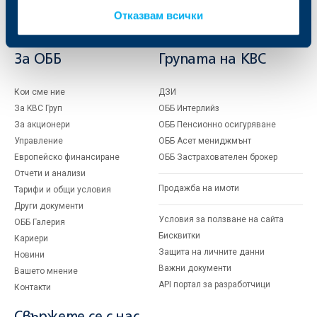
Кредити за собственици на фирми
Отказвам всички
Финансови институции и суверени
За ОББ
Групата на KBC
Кои сме ние
ДЗИ
За KBC Груп
ОББ Интерлийз
За акционери
ОББ Пенсионно осигуряване
Управление
ОББ Асет мениджмънт
Европейско финансиране
ОББ Застрахователен брокер
Отчети и анализи
Продажба на имоти
Тарифи и общи условия
Други документи
Условия за ползване на сайта
ОББ Галерия
Бисквитки
Кариери
Защита на личните данни
Новини
Важни документи
Вашето мнение
API портал за разработчици
Контакти