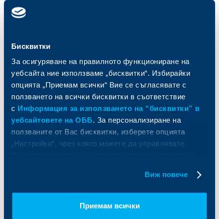
Карти
Кредитиране
Сметки и плащания
Управление на парични средства
Кредити
Търговско финансиране
Спестявания и инвестиции
ПОС терминали
Бисквитки
Частно банкиране
Пазари, инвестиционно банкиране
За осигуряване на правилното функциониране на
и попечителски услуги
Застраховки
уебсайта ние използваме „бисквитки“. Избирайки
Факторинг
Актуализация на клиентски данни
опцията „Приемам всички“ Вие се съгласявате с
Кредити за собственици на фирми
ползването на всички бисквитки в съответствие
Финансови институции и суверени
с
Информация за използването на “бисквитки” в
уебсайтовете на ОББ
. За персонализиране на
За ОББ
Групата на KBC
ползваните от Вас бисквитки, изберете опцията
„Настройки“, чрез която можете да управлявате
Кои сме ние
ДЗИ
Вашите индивидуални предпочитания за ползвани
За KBC Груп
ОББ Интерлийз
За акционери
ОББ Пенсионно осигуряване
бисквитки.
Виж повече
Управление
ОББ Асет мениджмънт
Европейско финансиране
ОББ Застрахователен брокер
Отчети и анализи
Приемам всички
Продажба на имоти
Тарифи и общи условия