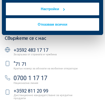
Други документи
Условия за ползване на сайта
ОББ Галерия
Настройки
Бисквитки
Кариери
Защита на личните данни
Новини
Важни документи
Вашето мнение
Отказвам всички
API портал за разработчици
Контакти
Свържете се с нас
+3592 483 17 17
За връзка от страната и чужбина
*
71 71
Кратък номер за абонати на мобилни оператори
0700 1 17 17
Национална линия
+3592 811 20 99
Дистанционно кандидатстване за кредитни
продукти