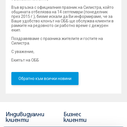
Във връзка с официалния празник на Силистра, който
общината отбелязва на 14 септември (понеделник
през 2015 г.), бихме искали да Ви информираме, че за
Ваше удобство клонът на ОББ ще обслужва клиенти в
рамките на редовното си работно време с дежурен
екип.
Поздравяваме с празника жителите и гостите на
Силистра.
С уважение,
Екипът на ОББ
Обратно към всички новини
Индивидуални
Бизнес
клиенти
клиенти