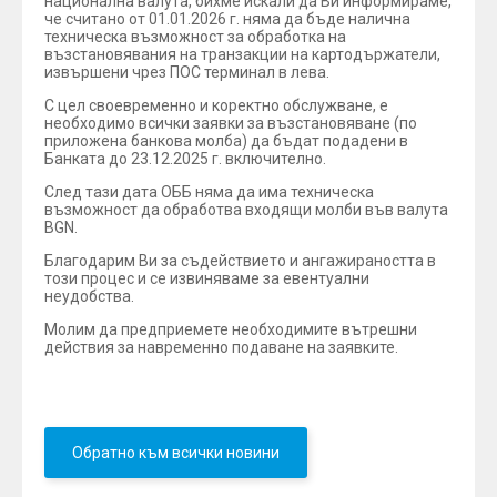
национална валута, бихме искали да Ви информираме,
че считано от 01.01.2026 г. няма да бъде налична
техническа възможност за обработка на
възстановявания на транзакции на картодържатели,
извършени чрез ПОС терминал в лева.
С цел своевременно и коректно обслужване, е
необходимо всички заявки за възстановяване (по
приложена банкова молба) да бъдат подадени в
Банката до 23.12.2025 г. включително.
След тази дата ОББ няма да има техническа
възможност да обработва входящи молби във валута
BGN.
Благодарим Ви за съдействието и ангажираността в
този процес и се извиняваме за евентуални
неудобства.
Молим да предприемете необходимите вътрешни
действия за навременно подаване на заявките.
Обратно към всички новини