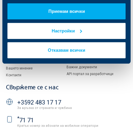
За KBC Груп
ОББ Интерлийз
За акционери
ОББ Пенсионно осигуряване
Приемам всички
Управление
ОББ Асет мениджмънт
Европейско финансиране
ОББ Застрахователен брокер
Отчети и анализи
Настройки
Продажба на имоти
Тарифи и общи условия
Други документи
Условия за ползване на сайта
ОББ Галерия
Отказвам всички
Бисквитки
Кариери
Защита на личните данни
Новини
Важни документи
Вашето мнение
API портал за разработчици
Контакти
Свържете се с нас
+3592 483 17 17
За връзка от страната и чужбина
*
71 71
Кратък номер за абонати на мобилни оператори