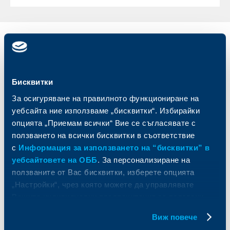
Индивидуални
Бизнес
клиенти
клиенти
Карти
Кредитиране
Бисквитки
Сметки и плащания
Управление на парични средства
За осигуряване на правилното функциониране на
Кредити
Търговско финансиране
уебсайта ние използваме „бисквитки“. Избирайки
Спестявания и инвестиции
ПОС терминали
опцията „Приемам всички“ Вие се съгласявате с
Частно банкиране
Пазари, инвестиционно банкиране
ползването на всички бисквитки в съответствие
и попечителски услуги
Застраховки
с
Информация за използването на “бисквитки” в
Факторинг
Актуализация на клиентски данни
Кредити за собственици на фирми
уебсайтовете на ОББ
. За персонализиране на
Финансови институции и суверени
ползваните от Вас бисквитки, изберете опцията
„Настройки“, чрез която можете да управлявате
За ОББ
Групата на KBC
Вашите индивидуални предпочитания за ползвани
бисквитки.
Виж повече
Кои сме ние
ДЗИ