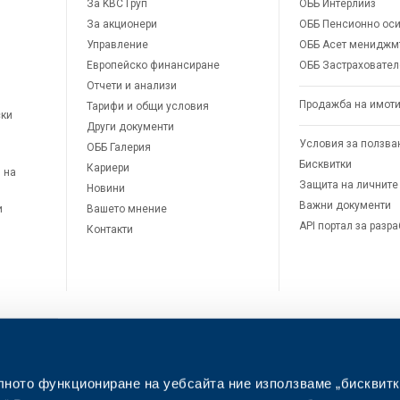
За KBC Груп
ОББ Интерлийз
За акционери
ОББ Пенсионно оси
Управление
ОББ Асет мениджм
Европейско финансиране
ОББ Застраховател
Отчети и анализи
Продажба на имот
Тарифи и общи условия
ски
Други документи
Условия за ползва
ОББ Галерия
Бисквитки
Кариери
 на
Защита на личните
Новини
Важни документи
и
Вашето мнение
API портал за разр
Контакти
лното функциониране на уебсайта ние използваме „бисквитк
л