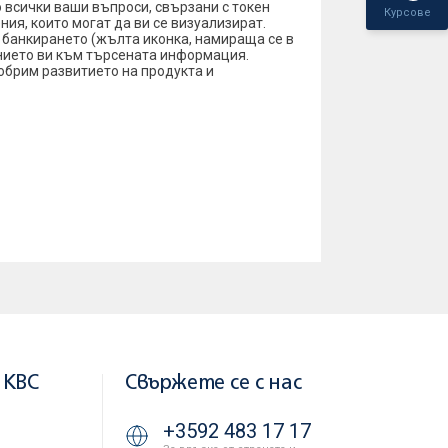
о всички ваши въпроси, свързани с токен
Курсове
ия, които могат да ви се визуализират.
ли банкирането (жълта иконка, намираща се в
анието ви към търсената информация.
обрим развитието на продукта и
 KBC
Свържете се с нас
+3592 483 17 17