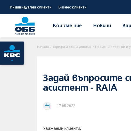
Индивидуални клиенти
Бизнес клиенти
Кои сме ние
Новини
Кар
Начало
/
Тарифи и общи условия
/
Промени в тарифи и у
Задай въпросите с
асистент - RAIA
17.05.2022
Уважаеми клиенти,