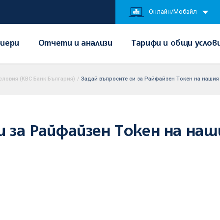
Онлайн/Мобайл
иери
Отчети и анализи
Тарифи и общи услов
словия (KBC Банк България)
/
Задай въпросите си за Райфайзен Tокен на нашия 
и за Райфайзен Tокен на на