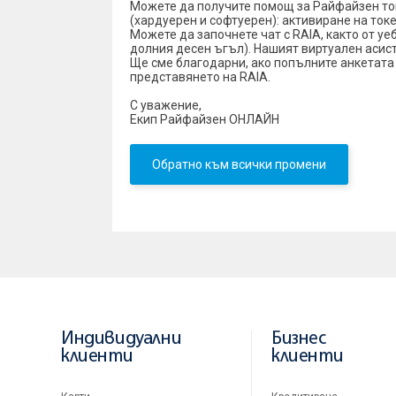
Можете да получите помощ за Райфайзен то
(хардуерен и софтуерен): активиране на токе
Можете да започнете чат с RAIA, както от уе
долния десен ъгъл). Нашият виртуален асис
Ще сме благодарни, ако попълните анкетата
представянето на RAIA.
С уважение,
Екип Райфайзен ОНЛАЙН
Обратно към всички промени
Индивидуални
Бизнес
клиенти
клиенти