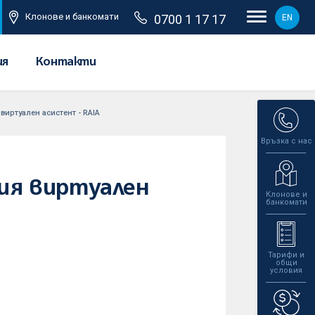
Клонове и банкомати
0700 1 17 17
EN
ия
Контакти
виртуален асистент - RAIA
Връзка с нас
шия виртуален
Клонове и
банкомати
Тарифи и
общи
условия