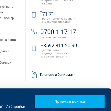
За връзка от страната и
чужбина
гуряване
*
ънт
71 71
ен брокер
Кратък номер за абонати
на мобилни оператори
и
0700 1 17 17
Национална линия
не на сайта
+3592 811 20 99
Дистанционно
 данни
кандидатстване за
кредитни продукти
аботчици
Клонове и банкомати
Приемам всички
и“. Избирайки