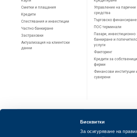
Карти
Кредитиране
Сметки и плащания
Управление на парични
средства
Кредити
Търговско финансиране
Спестявания и инвестиции
ПОС терминали
Частно банкиране
Пазари, инвестиционно
Застраховки
банкиране и попечител
Актуализация на клиентски
услуги
данни
Факторинг
Кредити за собственици
фирми
Финансови институции 
суверени
Бисквитки
За осигуряване на прави
ОББ Онлайн
ОББ Мобай