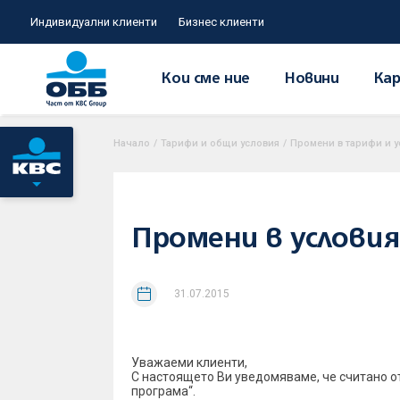
Индивидуални клиенти
Бизнес клиенти
Кои сме ние
Новини
Кар
Начало
/
Тарифи и общи условия
/
Промени в тарифи и у
Промени в условия
31.07.2015
Уважаеми клиенти,
С настоящето Ви уведомяваме, че считано о
програма“.