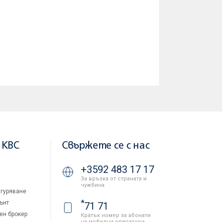
 KBC
Свържете се с нас
+3592 483 17 17
За връзка от страната и
чужбина
гуряване
*
ънт
71 71
ен брокер
Кратък номер за абонати
на мобилни оператори