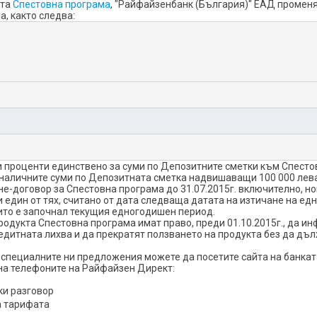
кта
Спестовна програма
, "Райфайзенбанк (България)" ЕАД променя
, както следва:
и проценти единствено за суми по Депозитните сметки към Спесто
 наличните суми по Депозитната сметка надвишаващи 100 000 лева
-договор за Спестовна програма до 31.07.2015г. включително, нов
ки един от тях, считано от дата следваща датата на изтичане на е
оито е започнал текущия едногодишен период.
родукта Спестовна програма имат право, преди 01.10.2015г., да 
редитната лихва и да прекратят ползването на продукта без да дъ
специалните ни предложения можете да посетите сайта на банката
на телефоните на Райфайзен Директ:
ки разговор
а тарифата