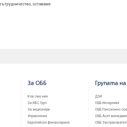
 сътрудничество, оставаме
За ОББ
Групата на
Кои сме ние
ДЗИ
За KBC Груп
ОББ Интерлийз
За акционери
ОББ Пенсионно оси
Управление
ОББ Асет мениджм
Европейско финансиране
ОББ Застраховател