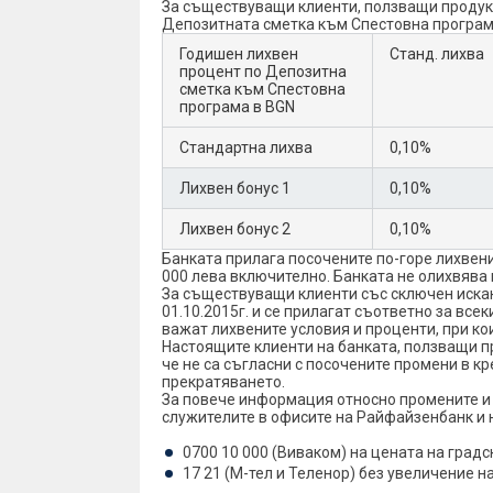
За съществуващи клиенти, ползващи проду
Депозитната сметка към Спестовна програма
Годишен лихвен
Станд. лихва
процент по Депозитна
сметка към Спестовна
програма в BGN
Стандартна лихва
0,10%
Лихвeн бонус 1
0,10%
Лихвeн бонус 2
0,10%
Банката прилага посочените по-горе лихвен
000 лева включително. Банката не олихвява
За съществуващи клиенти със сключен искане
01.10.2015г. и се прилагат съответно за все
важат лихвените условия и проценти, при к
Настоящите клиенти на банката, ползващи п
че не са съгласни с посочените промени в к
прекратяването.
За повече информация относно промените и 
служителите в офисите на Райфайзенбанк и 
0700 10 000 (Виваком) на цената на градс
17 21 (М-тел и Теленор) без увеличение н