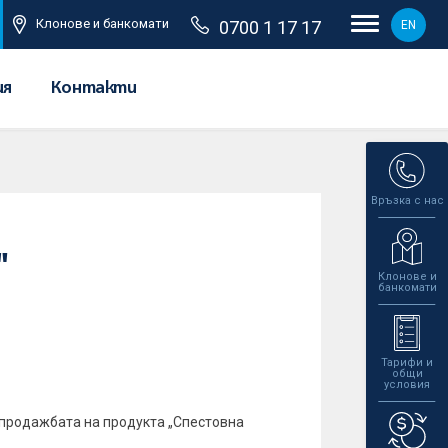
Клонове и банкомати
0700 1 17 17
EN
ия
Контакти
Връзка с нас
"
Клонове и
банкомати
Тарифи и
общи
условия
 продажбата на продукта „Спестовна