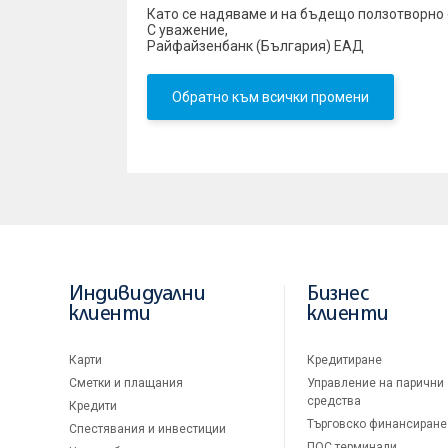
Като се надяваме и на бъдещо ползотворно
С уважение,
Райфайзенбанк (България) ЕАД
Обратно към всички промени
Индивидуални
Бизнес
клиенти
клиенти
Карти
Кредитиране
Сметки и плащания
Управление на парични
средства
Кредити
Търговско финансиране
Спестявания и инвестиции
ПОС терминали