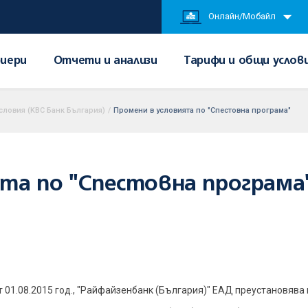
Онлайн/Мобайл
иери
Отчети и анализи
Тарифи и общи услов
словия (KBC Банк България)
/
Промени в условията по "Спестовна програма"
та по "Спестовна програма
т 01.08.2015 год., "Райфайзенбанк (България)" ЕАД преустановява