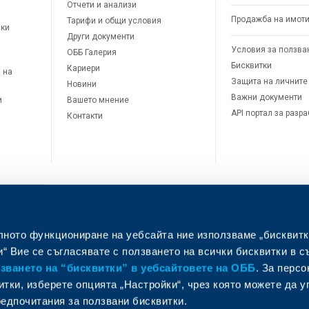
Отчети и анализи
Продажба на имот
Тарифи и общи условия
ски
Други документи
Условия за ползва
ОББ Галерия
Бисквитки
Кариери
 на
Защита на личните
Новини
Важни документи
и
Вашето мнение
API портал за разр
Контакти
лното функциониране на уебсайта ние използваме „бисквитк
л
“ Вие се съгласявате с ползването на всички бисквитки в с
ването на “бисквитки” в уебсайтовете на ОББ
. За перс
итки, изберете опцията „Настройки“, чрез която можете да 
едпочитания за ползвани бисквитки.