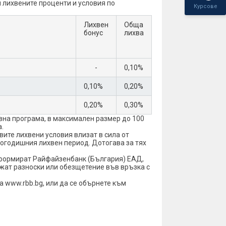
 лихвените проценти и условия по
Курсове
Лихвен
Обща
бонус
лихва
-
0,10%
0,10%
0,20%
0,20%
0,30%
вна програма, в максимален размер до 100
.
ите лихвени условия влизат в сила от
дногодишния лихвен период. Дотогава за тях
информират Райфайзенбанк (България) ЕАД,
лжат разноски или обезщетение във връзка с
 www.rbb.bg, или да се обърнете към