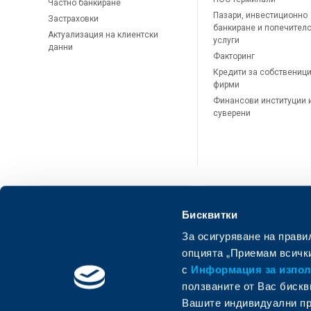
Частно банкиране
Пазари, инвестиционно
Застраховки
банкиране и попечител
Актуализация на клиентски
услуги
данни
Факторинг
Кредити за собственици
фирми
Финансови институции 
суверени
Бисквитки
За осигуряване на прави
ОББ Онлайн
ОББ Мобай
опцията „Приемам всички
с
Информация за използ
ползваните от Вас бискв
Вашите индивидуални пр