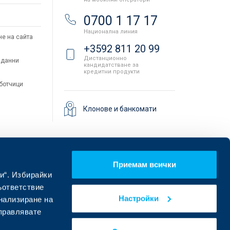
и
0700 1 17 17
Национална линия
не на сайта
+3592 811 20 99
Дистанционно
 данни
кандидатстване за
кредитни продукти
аботчици
Клонове и банкомати
Приемам всички
и“. Избирайки
ъответствие
Настройки
онализиране на
управлявате
Намерете ни в социалните мрежи: