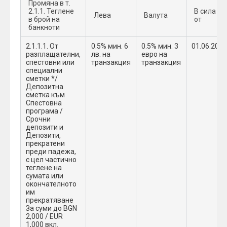
Промяна в т.
2.1.1. Теглене
В сила
Лева
Валута
в брой на
от
банкноти
2.1.1.1. От
0.5% мин. 6
0.5% мин. 3
01.06.2022
разплащателни,
лв. на
евро на
спестовни или
транзакция
транзакция
специални
сметки */
Депозитна
сметка към
Спестовна
програма /
Срочни
депозити и
Депозити,
прекратени
преди падежа,
с цел частично
теглене на
сумата или
окончателното
им
прекратяване
За суми до BGN
2,000 / EUR
1,000 вкл.