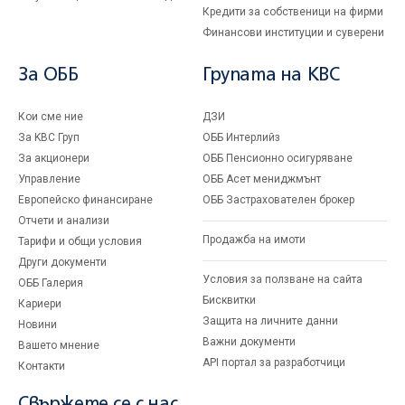
Кредити за собственици на фирми
Финансови институции и суверени
За ОББ
Групата на KBC
Кои сме ние
ДЗИ
За KBC Груп
ОББ Интерлийз
За акционери
ОББ Пенсионно осигуряване
Управление
ОББ Асет мениджмънт
Европейско финансиране
ОББ Застрахователен брокер
Отчети и анализи
Продажба на имоти
Тарифи и общи условия
Други документи
Условия за ползване на сайта
ОББ Галерия
Бисквитки
Кариери
Защита на личните данни
Новини
Важни документи
Вашето мнение
API портал за разработчици
Контакти
Свържете се с нас