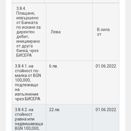
3.8.4.
Плащане,
извършено
от Банката
по искане за
В сила
директен
Лева
от
дебит,
инициирано
от друга
банка, чрез
БИСЕРА
3.8.4.1. на
6 лв.
01.06.2022
стойност по-
малка от BGN
100,000,
подлежащо
на
изпълнение
чрез БИСЕРА
3.8.4.2. на
22 лв.
01.06.2022
стойност
равна или
надвишаваща
BGN 100,000,