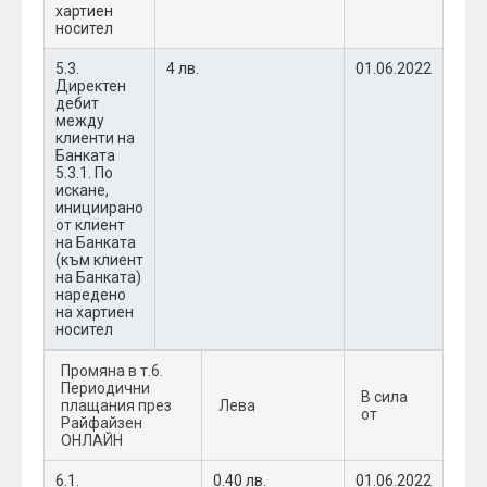
хартиен
носител
5.3.
4 лв.
01.06.2022
Директен
дебит
между
клиенти на
Банката
5.3.1. По
искане,
инициирано
от клиент
на Банката
(към клиент
на Банката)
наредено
на хартиен
носител
Промяна в т.6.
Периодични
В сила
плащания през
Лева
от
Райфайзен
ОНЛАЙН
6.1.
0.40 лв.
01.06.2022