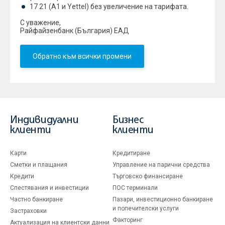
17 21 (А1 и Yettel) без увеличение на тарифата.
С уважение,
Райфайзенбанк (България) ЕАД
Обратно към всички промени
Индивидуални
Бизнес
клиенти
клиенти
Карти
Кредитиране
Сметки и плащания
Управление на парични средства
Кредити
Търговско финансиране
Спестявания и инвестиции
ПОС терминали
Частно банкиране
Пазари, инвестиционно банкиране
и попечителски услуги
Застраховки
Факторинг
Актуализация на клиентски данни