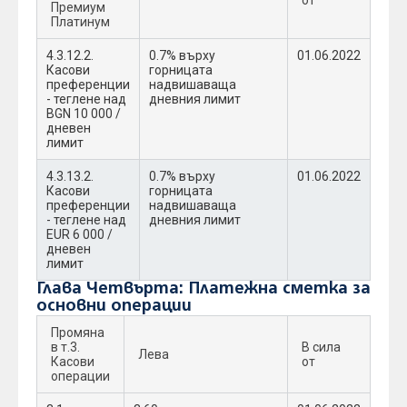
от
Премиум
Платинум
4.3.12.2.
0.7% върху
01.06.2022
Касови
горницата
преференции
надвишаваща
- теглене над
дневния лимит
BGN 10 000 /
дневен
лимит
4.3.13.2.
0.7% върху
01.06.2022
Касови
горницата
преференции
надвишаваща
- теглене над
дневния лимит
EUR 6 000 /
дневен
лимит
Глава Четвърта: Платежна сметка за
основни операции
Промяна
в т.3.
В сила
Лева
Касови
от
операции