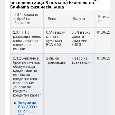
от трети лица в полза на клиенти на
Банката физически лица
2.3.1. Внасяне
В сила
в брой на
Лева
Валута
от
банкноти
2.3.1.1. По
0.5% върху
0.5% върху
01.06.2022
разплащателни,
цялата
цялата
спестовни или
сума мин.
сума мин.
специални
BGN 4.50
EUR 3
сметки
2.3.2 Внасяне в
2 лв. на
1 евро на
01.06.2022
брой по сметка,
транзакция
транзакция
обслужваща
кредит или по
сметка на
кредитна карта
с основание
„вноска по
кредит /
кредитна карта“
За суми до
BGN 2,000 /
EUR 1,000