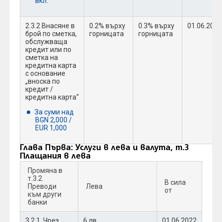
вкл.
2.3.2 Внасяне в
0.2% върху
0.3% върху
01.06.2022
брой по сметка,
горницата
горницата
обслужваща
кредит или по
сметка на
кредитна карта
с основание
„вноска по
кредит /
кредитна карта“
За суми над
BGN 2,000 /
EUR 1,000
Глава Първа: Услуги в лева и валута, т.3
Плащания в лева
Промяна в
т.3.2.
В сила
Преводи
Лева
от
към други
банки
3.2.1. Чрез
6 лв.
01.06.2022