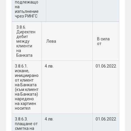
подлежащо
на
изпълнение
чрез РИНГС
3.8.6.
Директен
дебит
В сила
между
Лева
от
клиенти
на
Банката
3.8.6.1.
4 лв.
01.06.2022
искане,
инициирано
от клиент
на Банката
(към клиент
на Банката)
наредено
на хартиен
носител
3.8.6.3.
4 лв.
01.06.2022
плащане от
сметка на