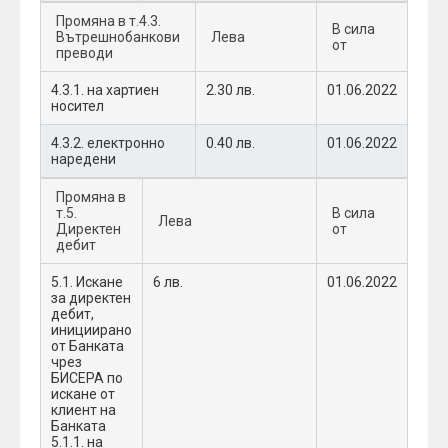
Промяна в т.4.3.
В сила
Вътрешнобанкови
Лева
от
преводи
4.3.1. на хартиен
2.30 лв.
01.06.2022
носител
4.3.2. електронно
0.40 лв.
01.06.2022
наредени
Промяна в
т.5.
В сила
Лева
Директен
от
дебит
5.1. Искане
6 лв.
01.06.2022
за директен
дебит,
инициирано
от Банката
чрез
БИСЕРА по
искане от
клиент на
Банката
5.1.1. на