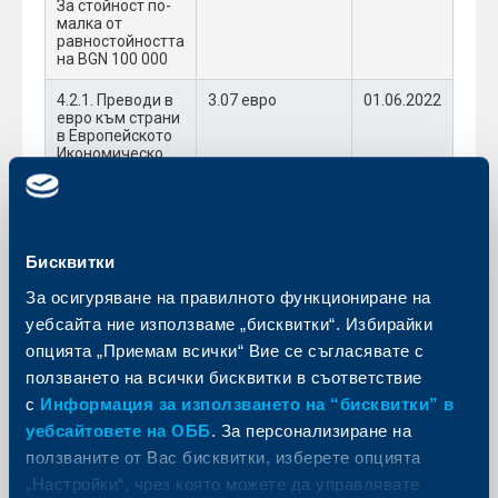
За стойност по-
малка от
равностойността
на BGN 100 000
4.2.1. Преводи в
3.07 евро
01.06.2022
евро към страни
в Европейското
Икономическо
Пространство
Чрез платежно
нареждане на
хартиен носител
С вальор на
превода 2
Бисквитки
работни дни
(спот вальор)
За осигуряване на правилното функциониране на
(SEPA преводи)
уебсайта ние използваме „бисквитки“. Избирайки
За стойност по-
малка от
опцията „Приемам всички“ Вие се съгласявате с
равностойността
ползването на всички бисквитки в съответствие
на BGN 100 000
с
Информация за използването на “бисквитки” в
За стойност
11.25 евро
01.06.2022
уебсайтовете на ОББ
. За персонализиране на
равна или над
ползваните от Вас бисквитки, изберете опцията
равностойността
на BGN 100 000
„Настройки“, чрез която можете да управлявате