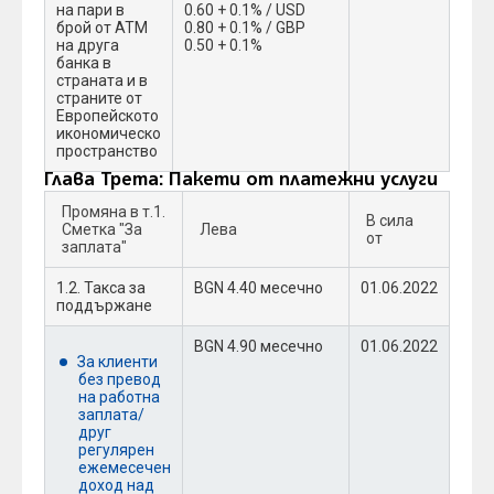
на пари в
0.60 + 0.1% / USD
брой от АТМ
0.80 + 0.1% / GBP
на друга
0.50 + 0.1%
банка в
страната и в
страните от
Европейското
икономическо
пространство
Глава Трета: Пакети от платежни услуги
Промяна в т.1.
В сила
Сметка "За
Лева
от
заплата"
1.2. Такса за
BGN 4.40 месечно
01.06.2022
поддържане
BGN 4.90 месечно
01.06.2022
За клиенти
без превод
на работна
заплата/
друг
регулярен
ежемесечен
доход над