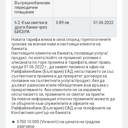
Вътрешнобанкови
периодични
плащания
6.2. Към сметки в
0.89 лв.
01.06.2022
други банки чрез
БИСЕРА
Новата тарифа влиза в сила според горепосочените
срокове за всички нови и настоящи клиенти на
банката.
Настоящите клиенти на банката, ползващи услуга/
продукт, по която/който се променят условия с
описаната по-горе промяна в тарифата, имат право,
преди 01.06.2022 г., да заявят писмено в офис на
Райфайзенбанк (България) ЕАД несъгласието си със
съответната промяна и да прекратят договора за
ползване на съответната услуга/продукт, без да
дължат разноски и/или обезщетение във връзка с
прекратяването. Ако клиентите не сa изразили
несъгласието си, промените се смятат за приети.
За повече информация относно промените можете да
се обърнете към служителите в офисите на
Райфайзенбанк (България) ЕАД и на телефоните на
Контактния център на банката:
0700 10 000 (Vivacom) на цената на градски
разговор