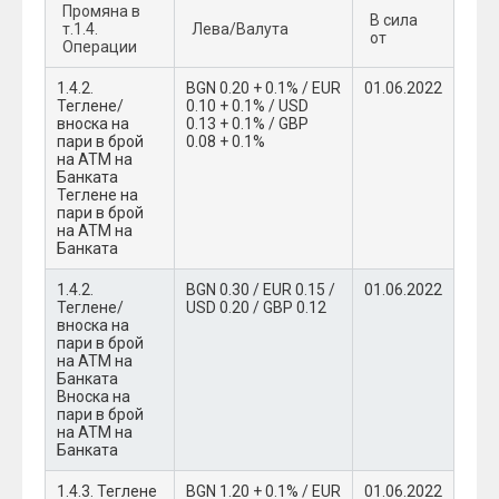
Промяна в
В сила
т.1.4.
Лева/Валута
от
Операции
1.4.2.
BGN 0.20 + 0.1% / EUR
01.06.2022
Теглене/
0.10 + 0.1% / USD
вноска на
0.13 + 0.1% / GBP
пари в брой
0.08 + 0.1%
на АТМ на
Банката
Теглене на
пари в брой
на АТМ на
Банката
1.4.2.
BGN 0.30 / EUR 0.15 /
01.06.2022
Теглене/
USD 0.20 / GBP 0.12
вноска на
пари в брой
на АТМ на
Банката
Вноска на
пари в брой
на АТМ на
Банката
1.4.3. Теглене
BGN 1.20 + 0.1% / EUR
01.06.2022