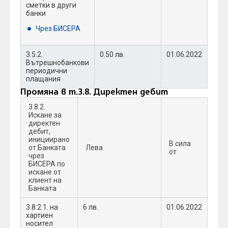
сметки в други
банки
Чрез БИСЕРА
3.5.2.
0.50 лв.
01.06.2022
Вътрешнобанкови
периодични
плащания
Промяна в т.3.8. Директен дебит
3.8.2.
Искане за
директен
дебит,
инициирано
В сила
от Банката
Лева
от
чрез
БИСЕРА по
искане от
клиент на
Банката
3.8.2.1. на
6 лв.
01.06.2022
хартиен
носител