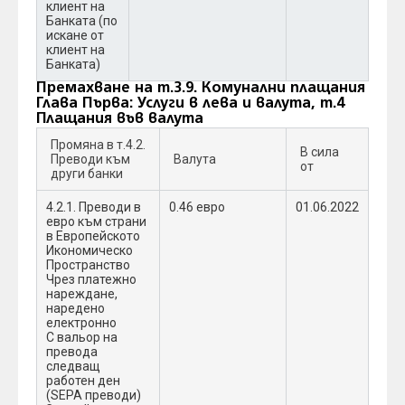
клиент на
Банката (по
искане от
клиент на
Банката)
Премахване на т.3.9. Комунални плащания
Глава Първа: Услуги в лева и валута, т.4
Плащания във валута
Промяна в т.4.2.
В сила
Преводи към
Валута
от
други банки
4.2.1. Преводи в
0.46 евро
01.06.2022
евро към страни
в Европейското
Икономическо
Пространство
Чрез платежно
нареждане,
наредено
електронно
С вальор на
превода
следващ
работен ден
(SEPA преводи)