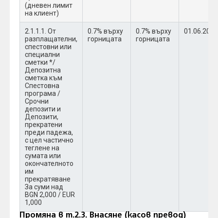
(дневен лимит
на клиент)
2.1.1.1. От
0.7% върху
0.7% върху
01.06.2022
разплащателни,
горницата
горницата
спестовни или
специални
сметки */
Депозитна
сметка към
Спестовна
програма /
Срочни
депозити и
Депозити,
прекратени
преди падежа,
с цел частично
теглене на
сумата или
окончателното
им
прекратяване
За суми над
BGN 2,000 / EUR
1,000
Промяна в т.2.3. Внасяне (касов превод)