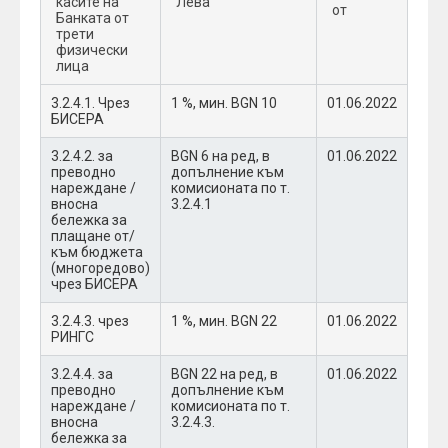
касите на
Лева
от
Банката от
трети
физически
лица
3.2.4.1. Чрез
1 %, мин. BGN 10
01.06.2022
БИСЕРА
3.2.4.2. за
BGN 6 на ред, в
01.06.2022
преводно
допълнение към
нареждане /
комисионата по т.
вносна
3.2.4.1
бележка за
плащане от/
към бюджета
(многоредово)
чрез БИСЕРА
3.2.4.3. чрез
1 %, мин. BGN 22
01.06.2022
РИНГС
3.2.4.4. за
BGN 22 на ред, в
01.06.2022
преводно
допълнение към
нареждане /
комисионата по т.
вносна
3.2.4.3.
бележка за