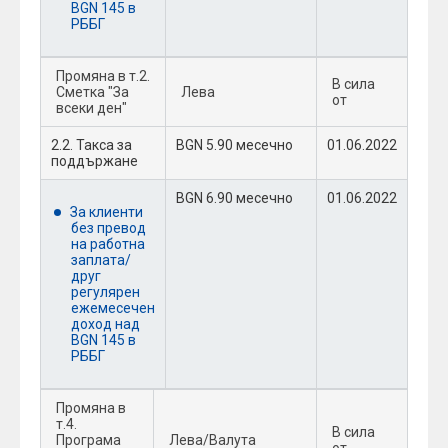
BGN 145 в
РББГ
Промяна в т.2.
В сила
Сметка "За
Лева
от
всеки ден"
2.2. Такса за
BGN 5.90 месечно
01.06.2022
поддържане
BGN 6.90 месечно
01.06.2022
За клиенти
без превод
на работна
заплата/
друг
регулярен
ежемесечен
доход над
BGN 145 в
РББГ
Промяна в
т.4.
В сила
Програма
Лева/Валута