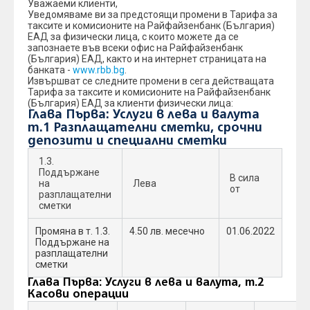
Уважаеми клиенти,
Уведомяваме ви за предстоящи промени в Тарифа за
таксите и комисионите на Райфайзенбанк (България)
ЕАД за физически лица, с които можете да се
запознаете във всеки офис на Райфайзенбанк
(България) ЕАД, както и на интернет страницата на
банката -
www.rbb.bg
.
Извършват се следните промени в сега действащата
Тарифа за таксите и комисионите на Райфайзенбанк
(България) ЕАД за клиенти физически лица:
Глава Първа: Услуги в лева и валута
т.1 Разплащателни сметки, срочни
депозити и специални сметки
1.3.
Поддържане
В сила
на
Лева
от
разплащателни
сметки
Промяна в т. 1.3.
4.50 лв. месечно
01.06.2022
Поддържане на
разплащателни
сметки
Глава Първа: Услуги в лева и валута, т.2
Касови операции