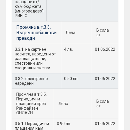
плащане от/
към бюджета
(многоредово)
РИНГС
Промяна в т.3.3.
В сила
Вътрешнобанкови
Лева
от
преводи
3.3.1. на хартиен
4 лв.
01.06.2022
носител, наредени от
разплащателни,
спестовни или
специални сметки
3.3.2. електронно
0.50 лв.
01.06.2022
наредени
Промяна в т.3.5.
Периодични
В сила
плащания през
Лева
от
Райфайзен
ОНЛАЙН
3.5.1. Периодични
0.90 лв.
01.06.2022
плащания към