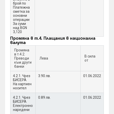
брой по
Платежна
сметка за
основни
операции
За суми
над BGN
3,120
Промяна в т.4. Плащания в национална
валута
Промяна
в т.4.2.
В сила
Преводи
Лева
от
към други
банки
4.2.1. Чрез
3.90 лв.
01.06.2022
БИСЕРА
На хартиен
носител
4.2.1. Чрез
0.89 лв.
01.06.2022
БИСЕРА
Електронно
наредени