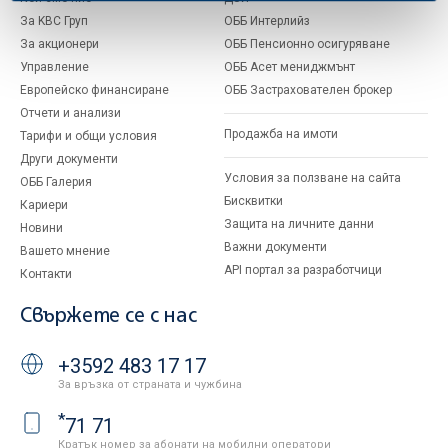
За KBC Груп
ОББ Интерлийз
За акционери
ОББ Пенсионно осигуряване
Управление
ОББ Асет мениджмънт
Европейско финансиране
ОББ Застрахователен брокер
Отчети и анализи
Продажба на имоти
Тарифи и общи условия
Други документи
Условия за ползване на сайта
ОББ Галерия
Бисквитки
Кариери
Защита на личните данни
Новини
Важни документи
Вашето мнение
API портал за разработчици
Контакти
Свържете се с нас
+3592 483 17 17
За връзка от страната и чужбина
*
71 71
Кратък номер за абонати на мобилни оператори