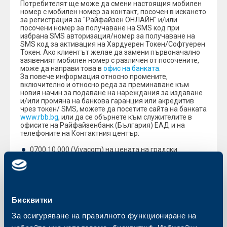
Потребителят ще може да смени настоящия мобилен
номер с мобилен номер за контакт, посочен в искането
за регистрация за "Райфайзен ОНЛАЙН" и/или
посочени номер за получаване на SMS код при
избрана SMS авторизация/номер за получаване на
SMS код за активация на Хардуерен Токен/Софтуерен
Токен. Ако клиентът желае да замени първоначално
заявеният мобилен номер с различен от посочените,
може да направи това в
офис на банката
.
За повече информация относно промените,
включително и относно реда за преминаване към
новия начин за подаване на нареждания за издаване
и/или промяна на банкова гаранция или акредитив
чрез токен/ SMS, можете да посетите сайта на банката
www.rbb.bg
, или да се обърнете към служителите в
офисите на Райфайзенбанк (България) ЕАД и на
телефоните на Контактния център:
0700 10 000 (Vivacom) на цената на градски
разговор
17 21 (A1 и Telenor) без увеличение на тарифата.
С уважение,
Райфайзенбанк (България) ЕАД
Бисквитки
За осигуряване на правилното функциониране на
Обратно към всички промени