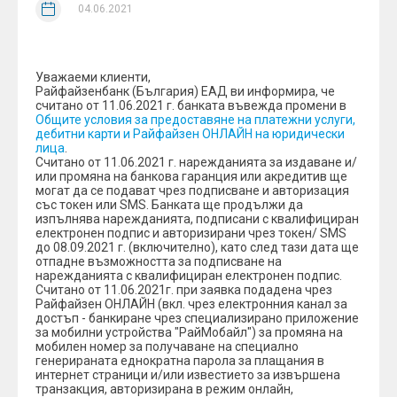
04.06.2021
Уважаеми клиенти,
Райфайзенбанк (България) ЕАД ви информира, че
считано от 11.06.2021 г. банката въвежда промени в
Общите условия за предоставяне на платежни услуги,
дебитни карти и Райфайзен ОНЛАЙН на юридически
лица
.
Считано от 11.06.2021 г. нарежданията за издаване и/
или промяна на банкова гаранция или акредитив ще
могат да се подават чрез подписване и авторизация
със токен или SMS. Банката ще продължи да
изпълнява нарежданията, подписани с квалифициран
електронен подпис и авторизирани чрез токен/ SMS
до 08.09.2021 г. (включително), като след тази дата ще
отпадне възможността за подписване на
нарежданията с квалифициран електронен подпис.
Считано от 11.06.2021г. при заявка подадена чрез
Райфайзен ОНЛАЙН (вкл. чрез електронния канал за
достъп - банкиране чрез специализирано приложение
за мобилни устройства "РайМобайл") за промяна на
мобилен номер за получаване на специално
генерираната еднократна парола за плащания в
интернет страници и/или известието за извършена
транзакция, авторизирана в режим онлайн,