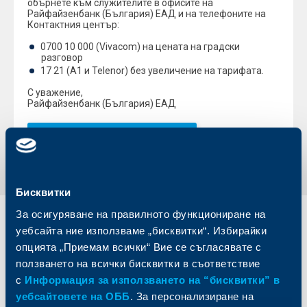
обърнете към служителите в офисите на
Райфайзенбанк (България) ЕАД и на телефоните на
Контактния център:
0700 10 000 (Vivacom) на цената на градски
разговор
17 21 (A1 и Telenor) без увеличение на тарифата.
С уважение,
Райфайзенбанк (България) ЕАД
Обратно към всички промени
Бисквитки
За осигуряване на правилното функциониране на
Индивидуални
Бизнес
уебсайта ние използваме „бисквитки“. Избирайки
клиенти
клиенти
опцията „Приемам всички“ Вие се съгласявате с
ползването на всички бисквитки в съответствие
Карти
Кредитиране
с
Информация за използването на “бисквитки” в
Сметки и плащания
Управление на парични средства
уебсайтовете на ОББ
. За персонализиране на
Кредити
Търговско финансиране