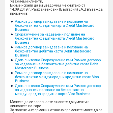
Уважаеми клиенти,
Бихме искали да ви уведомим, че считано от
14.09.2019 г. Райфайзенбанк (България) ЕАД въвежда
промени в:
Рамков договор за издаване и ползване на
безконтактна кредитна карта Credit Mastercard
Business
Споразумение за издаване и ползване на
безконтактна кредитна карта Credit Mastercard
Business
Рамков договор за издаване и ползване на
безконтактна дебитна карта Debit Mastercard
Business
Допълнително Споразумение към Рамков договор
за издаване на безконтактна дебитна карта Debit
Mastercard Business
Рамков договор за издаване и ползване на
безконтактни международни кредитни карти Visa
Business
Допълнително Споразумение към Рамков договор
за издаване и ползване на безконтактна
международна кредитна карта Visa Business
Можете да се запознаете с новите документи в
линковете по-горе.
За повече информация относно промените може да се