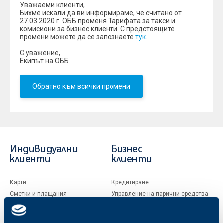
Уважаеми клиенти,
Бихме искали да ви информираме, че считано от
27.03.2020 г. ОББ променя Тарифата за такси и
комисиони за бизнес клиенти. С предстоящите
промени можете да се запознаете
тук
.
С уважение,
Екипът на ОББ
Обратно към всички промени
Индивидуални
Бизнес
клиенти
клиенти
Карти
Кредитиране
Сметки и плащания
Управление на парични средства
Кредити
Търговско финансиране
Спестявания и инвестиции
ПОС терминали