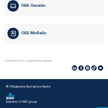
ОББ Онлайн
ОББ Мобайл
Намерете ни в социалните мрежи:
© Oбединена българска банка
Member of KBC group