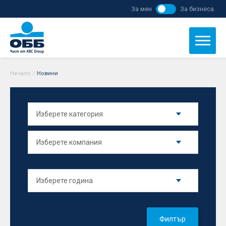
За мен
За бизнеса
Начало
/
Новини
Филтър