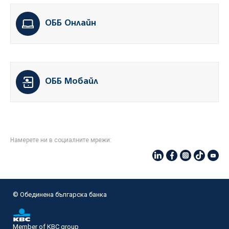
ОББ Онлайн
ОББ Мобайл
Намерете ни в социалните мрежи:
© Oбединена българска банка
Member of KBC group