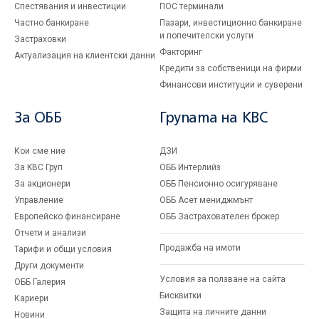
Спестявания и инвестиции
ПОС терминали
Частно банкиране
Пазари, инвестиционно банкиране
и попечителски услуги
Застраховки
Факторинг
Актуализация на клиентски данни
Кредити за собственици на фирми
Финансови институции и суверени
За ОББ
Групата на KBC
Кои сме ние
ДЗИ
За KBC Груп
ОББ Интерлийз
За акционери
ОББ Пенсионно осигуряване
Управление
ОББ Асет мениджмънт
Европейско финансиране
ОББ Застрахователен брокер
Отчети и анализи
Продажба на имоти
Тарифи и общи условия
Други документи
Условия за ползване на сайта
ОББ Галерия
Бисквитки
Кариери
Защита на личните данни
Новини