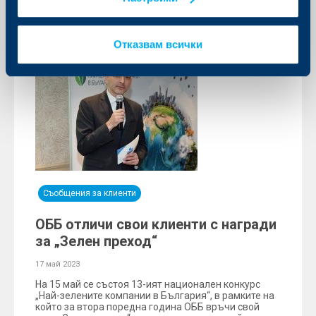
Отказвам всички
Съобщения за клиенти
ОББ отличи свои клиенти с награди
за „Зелен преход“
17 май 2023
На 15 май се състоя 13-ият национален конкурс
„Най-зелените компании в България“, в рамките на
който за втора поредна година ОББ връчи свой