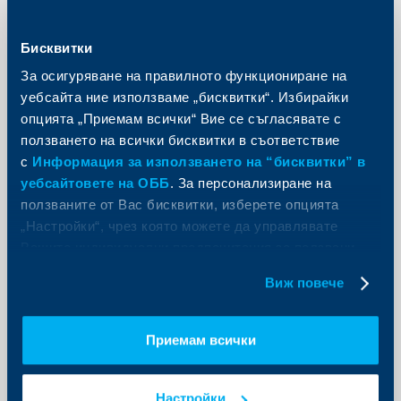
"Данъци и право" и лидер "Пазари" в EY.
Още
Бисквитки
За осигуряване на правилното функциониране на
уебсайта ние използваме „бисквитки“. Избирайки
опцията „Приемам всички“ Вие се съгласявате с
ползването на всички бисквитки в съответствие
Инициативи
с
Информация за използването на “бисквитки” в
уебсайтовете на ОББ
. За персонализиране на
ОББ стартира промоционална
ползваните от Вас бисквитки, изберете опцията
кампания за продажба на
„Настройки“, чрез която можете да управлявате
застраховка Гражданска
Вашите индивидуални предпочитания за ползвани
отговорност от ДЗИ
бисквитки.
Виж повече
23 май 2023
За периода 22.05.2023 г. до 25.06.2023 г. клиентите,
които сключат застраховката през ОББ Мобайл,
Приемам всички
могат да ползват отстъпка от 10% от цената
Още
Настройки