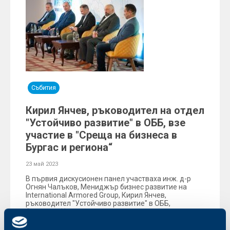
Събития
Кирил Янчев, ръководител на отдел
"Устойчиво развитие" в ОББ, взе
участие в "Среща на бизнеса в
Бургас и региона“
23 май 2023
В първия дискусионен панел участваха инж. д-р
Огнян Чалъков, Mениджър бизнес развитие на
International Armored Group, Кирил Янчев,
ръководител "Устойчиво развитие" в ОББ,
Станимир Николов, регионален представител на
Германската търговска камара, изпълнителен
директор на StoreIT и Милен Райков, съдружник