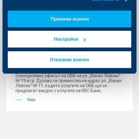
Приемам всички
Съобщения за клиенти
Настройки
Клонът на ОББ в гр. Дулово се
премества на нов адрес
Отказвам всички
23 март 2023
Информираме Ви, че считано от 27.03.2023 г.
(понеделник) офисът на ОББ на ул. „Васил Левски“
№ 19 в гр. Дулово се премества на адрес ул. „Васил
Левски“ № 11, където услугите на ОББ ще се
предлагат заедно с услугите на KBC Банк.
Още