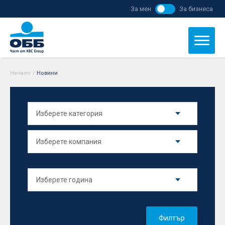
За мен
За бизнеса
Начало
/
Новини
Филтър