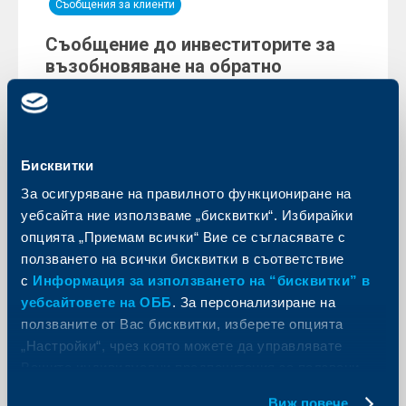
Съобщения за клиенти
Съобщение до инвеститорите за
възобновяване на обратно
изкупуване
29 март 2023
Още
Бисквитки
За осигуряване на правилното функциониране на
уебсайта ние използваме „бисквитки“. Избирайки
опцията „Приемам всички“ Вие се съгласявате с
Съобщения за клиенти
ползването на всички бисквитки в съответствие
с
Информация за използването на “бисквитки” в
Съобщение до инвеститорите за
уебсайтовете на ОББ
. За персонализиране на
ефективната дата и коефициенти
ползваните от Вас бисквитки, изберете опцията
за замяна
„Настройки“, чрез която можете да управлявате
29 март 2023
Вашите индивидуални предпочитания за ползвани
Още
бисквитки.
Виж повече