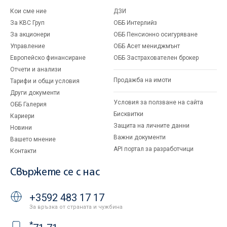
Кои сме ние
ДЗИ
За KBC Груп
ОББ Интерлийз
За акционери
ОББ Пенсионно осигуряване
Управление
ОББ Асет мениджмънт
Европейско финансиране
ОББ Застрахователен брокер
Отчети и анализи
Продажба на имоти
Тарифи и общи условия
Други документи
Условия за ползване на сайта
ОББ Галерия
Бисквитки
Кариери
Защита на личните данни
Новини
Важни документи
Вашето мнение
API портал за разработчици
Контакти
Свържете се с нас
+3592 483 17 17
За връзка от страната и чужбина
*