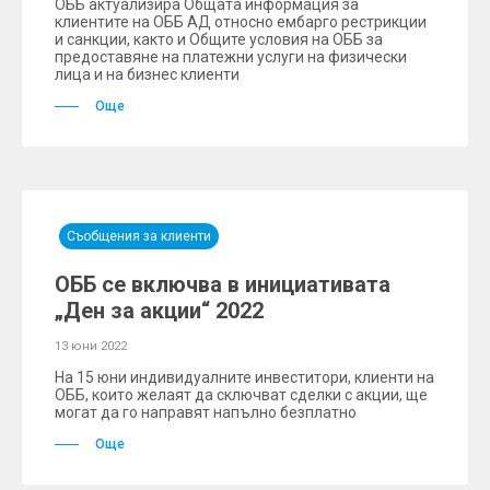
ОББ актуализира Общата информация за
клиентите на ОББ АД относно ембарго рестрикции
и санкции, както и Общите условия на ОББ за
предоставяне на платежни услуги на физически
лица и на бизнес клиенти
Още
Съобщения за клиенти
ОББ се включва в инициативата
„Ден за акции“ 2022
13 юни 2022
На 15 юни индивидуалните инвеститори, клиенти на
ОББ, които желаят да сключват сделки с акции, ще
могат да го направят напълно безплатно
Още