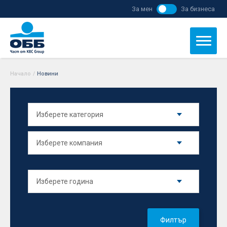
За мен
За бизнеса
Начало
/
Новини
Филтър