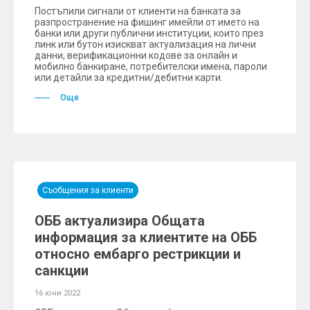
Постъпили сигнали от клиенти на банката за
разпространение на фишинг имейли от името на
банки или други публични институции, които през
линк или бутон изискват актуализация на лични
данни, верификационни кодове за онлайн и
мобилно банкиране, потребителски имена, пароли
или детайли за кредитни/дебитни карти.
Още
Съобщения за клиенти
ОББ актуализира Общата
информация за клиентите на ОББ
относно ембарго рестрикции и
санкции
16 юни 2022