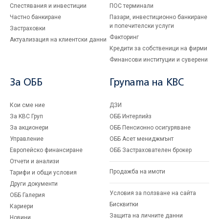
Спестявания и инвестиции
ПОС терминали
Частно банкиране
Пазари, инвестиционно банкиране
и попечителски услуги
Застраховки
Факторинг
Актуализация на клиентски данни
Кредити за собственици на фирми
Финансови институции и суверени
За ОББ
Групата на KBC
Кои сме ние
ДЗИ
За KBC Груп
ОББ Интерлийз
За акционери
ОББ Пенсионно осигуряване
Управление
ОББ Асет мениджмънт
Европейско финансиране
ОББ Застрахователен брокер
Отчети и анализи
Продажба на имоти
Тарифи и общи условия
Други документи
Условия за ползване на сайта
ОББ Галерия
Бисквитки
Кариери
Защита на личните данни
Новини