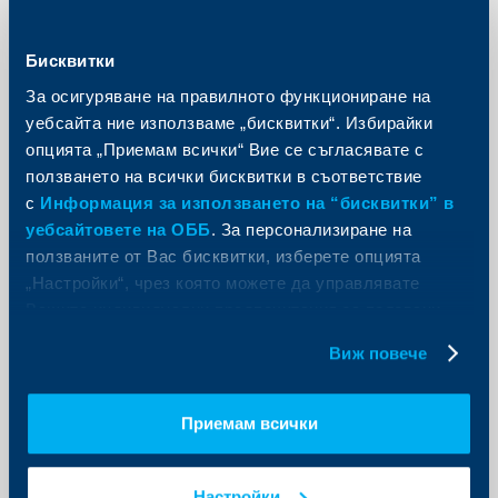
Бисквитки
За осигуряване на правилното функциониране на
уебсайта ние използваме „бисквитки“. Избирайки
опцията „Приемам всички“ Вие се съгласявате с
ползването на всички бисквитки в съответствие
с
Информация за използването на “бисквитки” в
уебсайтовете на ОББ
. За персонализиране на
ползваните от Вас бисквитки, изберете опцията
„Настройки“, чрез която можете да управлявате
Съобщения за клиенти
Вашите индивидуални предпочитания за ползвани
бисквитки.
ОББ създава мрежа от ипотечни
Виж повече
центрове в София, Варна, Пловдив
и Бургас
Приемам всички
10 юни 2022
Още
Настройки