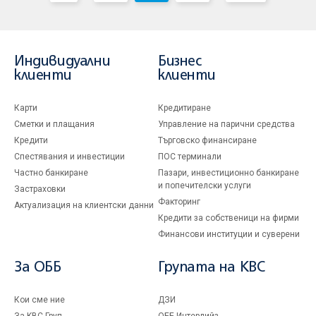
Индивидуални
Бизнес
клиенти
клиенти
Карти
Кредитиране
Сметки и плащания
Управление на парични средства
Кредити
Търговско финансиране
Спестявания и инвестиции
ПОС терминали
Частно банкиране
Пазари, инвестиционно банкиране
и попечителски услуги
Застраховки
Факторинг
Актуализация на клиентски данни
Кредити за собственици на фирми
Финансови институции и суверени
За ОББ
Групата на KBC
Кои сме ние
ДЗИ