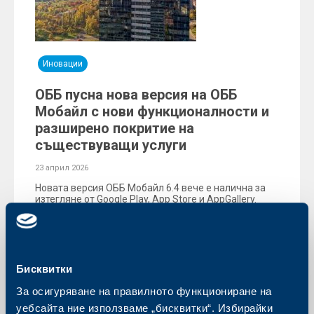
Иновации
ОББ пусна нова версия на ОББ
Мобайл с нови функционалности и
разширено покритие на
съществуващи услуги
23 април 2026
Новата версия ОББ Мобайл 6.4 вече е налична за
изтегляне от Google Play, App Store и AppGallery.
Още
Бисквитки
За осигуряване на правилното функциониране на
уебсайта ние използваме „бисквитки“. Избирайки
Съобщения за клиенти