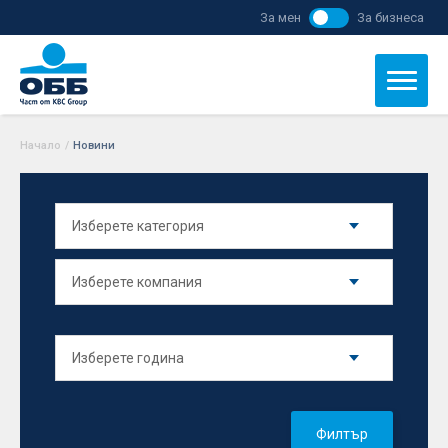
За мен
За бизнеса
Начало
/
Новини
Филтър