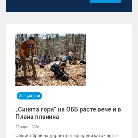
Инициативи
„Синята гора“ на ОББ расте вече и в
Плана планина
27 април 2026
Общият брой на дърветата, засадени като част от