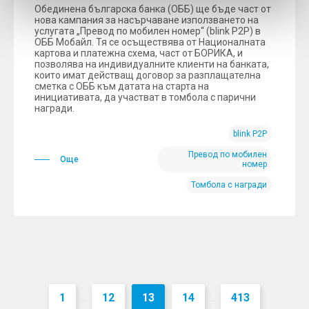
Обединена българска банка (ОББ) ще бъде част от
нова кампания за насърчаване използването на
услугата „Превод по мобилен номер“ (blink P2P) в
ОББ Мобайл. Тя се осъществява от Националната
картова и платежна схема, част от БОРИКА, и
позволява на индивидуалните клиенти на банката,
които имат действащ договор за разплащателна
сметка с ОББ към датата на старта на
инициативата, да участват в томбола с парични
награди.
blink P2P
Превод по мобилен
Още
номер
Томбола с награди
1
12
13
14
413
...
...