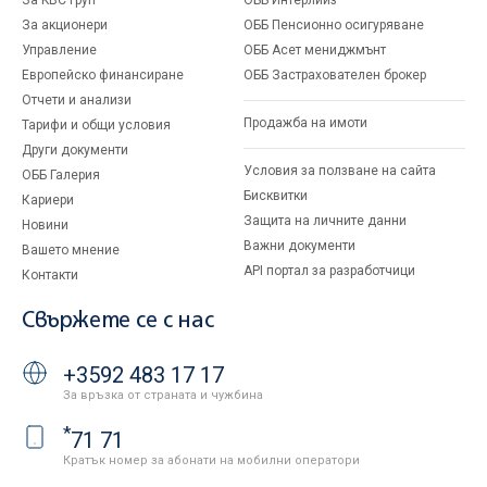
За KBC Груп
ОББ Интерлийз
За акционери
ОББ Пенсионно осигуряване
Управление
ОББ Асет мениджмънт
Европейско финансиране
ОББ Застрахователен брокер
Отчети и анализи
Продажба на имоти
Тарифи и общи условия
Други документи
Условия за ползване на сайта
ОББ Галерия
Бисквитки
Кариери
Защита на личните данни
Новини
Важни документи
Вашето мнение
API портал за разработчици
Контакти
Свържете се с нас
+3592 483 17 17
За връзка от страната и чужбина
*
71 71
Кратък номер за абонати на мобилни оператори