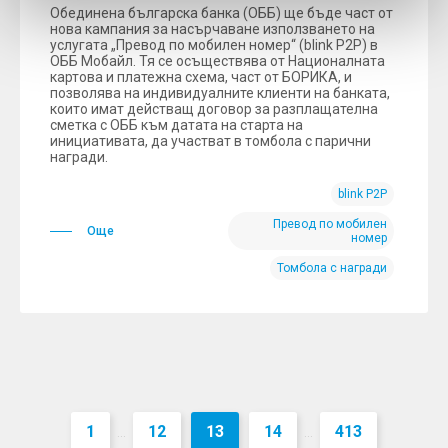
Обединена българска банка (ОББ) ще бъде част от
нова кампания за насърчаване използването на
услугата „Превод по мобилен номер“ (blink P2P) в
ОББ Мобайл. Тя се осъществява от Националната
картова и платежна схема, част от БОРИКА, и
позволява на индивидуалните клиенти на банката,
които имат действащ договор за разплащателна
сметка с ОББ към датата на старта на
инициативата, да участват в томбола с парични
награди.
blink P2P
Превод по мобилен
Още
номер
Томбола с награди
1
12
13
14
413
...
...