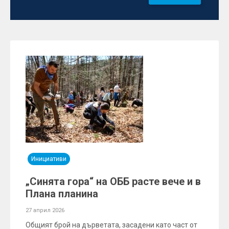
Инициативи
„Синята гора“ на ОББ расте вече и в
Плана планина
27 април 2026
Общият брой на дърветата, засадени като част от