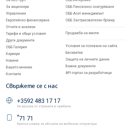
За KBC Груп
ОББ Интерлийз
За акционери
ОББ Пенсионно осигуряване
Управление
ОББ Асет мениджмънт
Европейско финансиране
ОББ Застрахователен брокер
Отчети и анализи
Продажба на имоти
Тарифи и общи условия
Други документи
Условия за ползване на сайта
ОББ Галерия
Бисквитки
Кариери
Защита на личните данни
Новини
Важни документи
Вашето мнение
API портал за разработчици
Контакти
Свържете се с нас
+3592 483 17 17
За връзка от страната и чужбина
*
71 71
Кратък номер за абонати на мобилни оператори