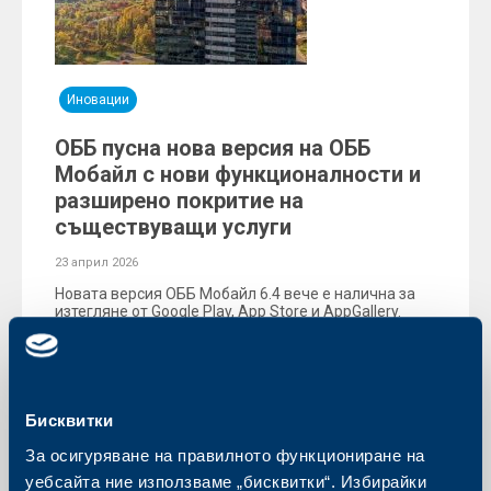
Иновации
ОББ пусна нова версия на ОББ
Мобайл с нови функционалности и
разширено покритие на
съществуващи услуги
23 април 2026
Новата версия ОББ Мобайл 6.4 вече е налична за
изтегляне от Google Play, App Store и AppGallery.
Още
Бисквитки
За осигуряване на правилното функциониране на
уебсайта ние използваме „бисквитки“. Избирайки
Съобщения за клиенти