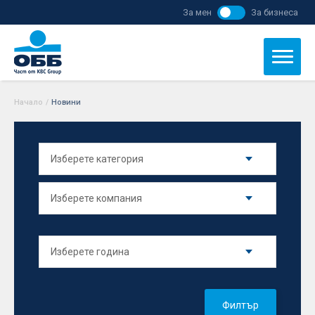
За мен
За бизнеса
Начало
/
Новини
Филтър