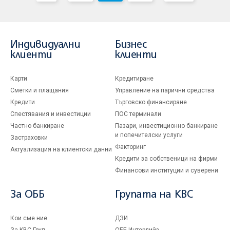
Индивидуални
Бизнес
клиенти
клиенти
Карти
Кредитиране
Сметки и плащания
Управление на парични средства
Кредити
Търговско финансиране
Спестявания и инвестиции
ПОС терминали
Частно банкиране
Пазари, инвестиционно банкиране
и попечителски услуги
Застраховки
Факторинг
Актуализация на клиентски данни
Кредити за собственици на фирми
Финансови институции и суверени
За ОББ
Групата на KBC
Кои сме ние
ДЗИ