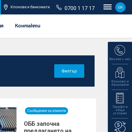
Клонове и банкомати
0700 1 17 17
EN
ия
Контакти
Връзка с нас
Филтър
Клонове и
банкомати
Тарифи и
общи
Съобщения за клиенти
условия
ОББ започна
предлагането на