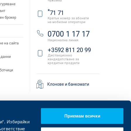
чужбина
гуряване
*
ънт
71 71
ен брокер
Кратък номер за абонати
на мобилни оператори
и
0700 1 17 17
Национална линия
не на сайта
+3592 811 20 99
Дистанционно
 данни
кандидатстване за
кредитни продукти
аботчици
Клонове и банкомати
Приемам всички
и“. Избирайки
ъответствие