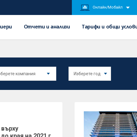
Онлайн/Мобайл
иери
Отчети и анализи
Тарифи и общи услов
 върху
о края на 2021 г.