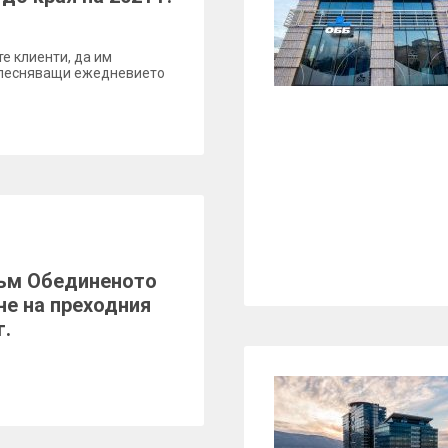
е клиенти, да им
 улесняващи ежедневието
към Обединеното
не на преходния
г.