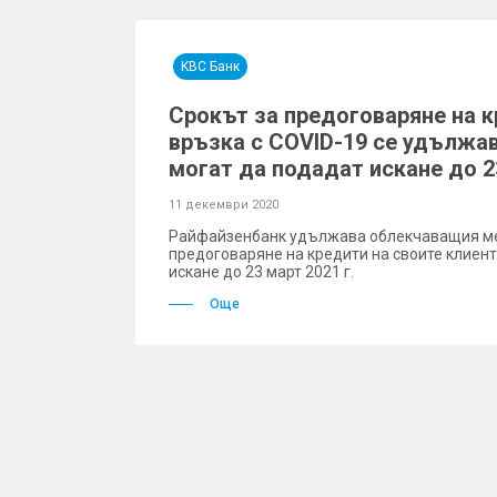
KBC Банк
Срокът за предоговаряне на 
връзка с COVID-19 се удължав
могат да подадат искане до 23
11 декември 2020
Райфайзенбанк удължава облекчаващия м
предоговаряне на кредити на своите клиент
искане до 23 март 2021 г.
Още