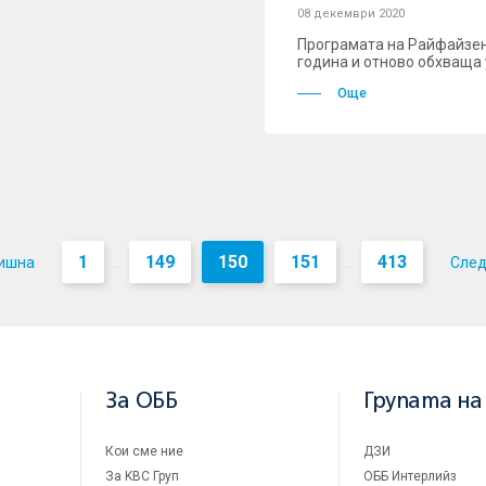
08 декември 2020
Програмата на Райфайзен
година и отново обхваща 
Още
1
149
150
151
413
ишна
Сле
...
...
За ОББ
Групата на
Кои сме ние
ДЗИ
За KBC Груп
ОББ Интерлийз