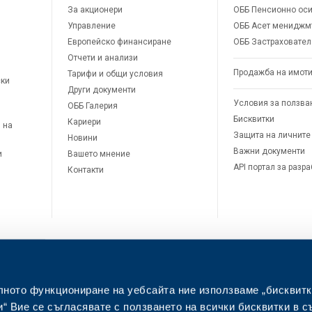
За акционери
ОББ Пенсионно оси
Управление
ОББ Асет мениджм
Европейско финансиране
ОББ Застраховател
Отчети и анализи
Продажба на имот
Тарифи и общи условия
ски
Други документи
Условия за ползва
ОББ Галерия
Бисквитки
Кариери
 на
Защита на личните
Новини
Важни документи
и
Вашето мнение
API портал за разр
Контакти
лното функциониране на уебсайта ние използваме „бисквитк
л
“ Вие се съгласявате с ползването на всички бисквитки в с