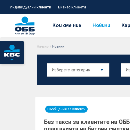
Индивидуални клиенти
Бизнес клиенти
Кои сме ние
Новини
Кар
Начало
/
Новини
Съобщения за клиенти
Без такси за клиентите на ОББ
плащанията на битови сметки д