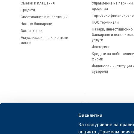
Сметки и плащания
Управление на парични
средства
Кредити
Търговско финансиране
Спестявания и инвестиции
ПОС терминали
Частно банкиране
Пазари, инвестиционно
Застраховки
банкиране и попечител
Актуализация на клиентски
услуги
данни
Факторинг
Кредити за собственици
фирми
Финансови институции 
суверени
Бисквитки
За осигуряване на прави
ОББ Онлайн
ОББ Мобай
опцията „Приемам всички