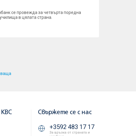
банк се провежда за четвърта поредна
училища в цялата страна.
дваща
 KBC
Свържете се с нас
+3592 483 17 17
За връзка от страната и