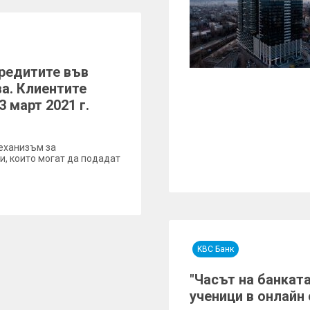
кредитите във
а. Клиентите
 март 2021 г.
еханизъм за
и, които могат да подадат
KBC Банк
"Часът на банкат
ученици в онлайн