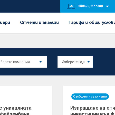
Онлайн/Мобайл
иери
Отчети и анализи
Тарифи и общи услов
Съобщения за клиенти
 с уникалната
Изпращане на от
айфайзенбанк
инвестиции във ф