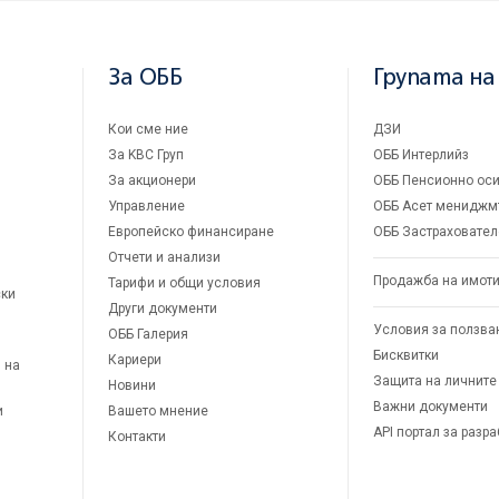
За ОББ
Групата на
Кои сме ние
ДЗИ
За KBC Груп
ОББ Интерлийз
За акционери
ОББ Пенсионно оси
Управление
ОББ Асет мениджм
Европейско финансиране
ОББ Застраховател
Отчети и анализи
Продажба на имот
Тарифи и общи условия
ски
Други документи
Условия за ползва
ОББ Галерия
Бисквитки
Кариери
 на
Защита на личните
Новини
Важни документи
и
Вашето мнение
API портал за разр
Контакти