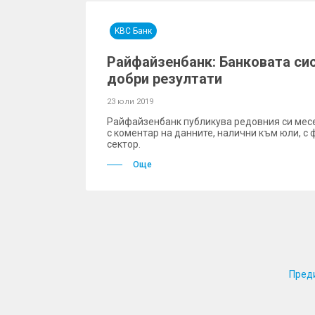
KBC Банк
Райфайзенбанк: Банковата си
добри резултати
23 юли 2019
Райфайзенбанк публикува редовния си мес
с коментар на данните, налични към юли, с
сектор.
Още
Пред