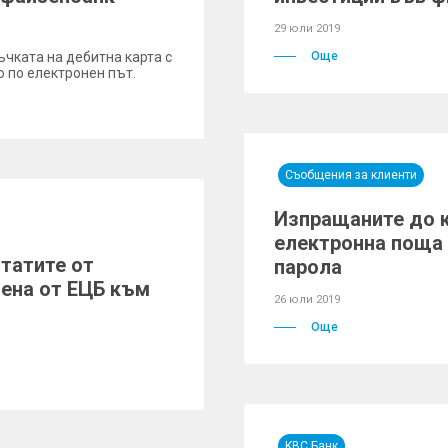
29 юли 2019
ъчката на дебитна карта с
Още
о по електронен път.
Съобщения за клиенти
Изпращаните до к
електронна поща 
татите от
парола
дена от ЕЦБ към
26 юли 2019
Още
KBC Банк