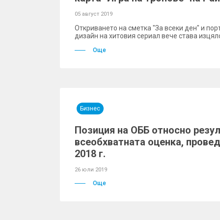
05 август 2019
Откриването на сметка "За всеки ден" и пор
дизайн на хитовия сериал вече става изцял
Още
Бизнес
Позиция на ОББ относно резул
всеобхватната оценка, прове
2018 г.
26 юли 2019
Още