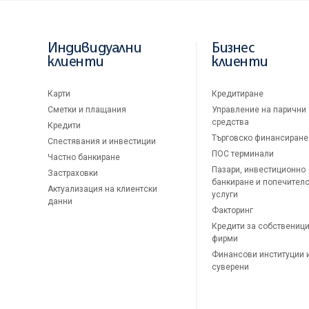
Индивидуални
Бизнес
клиенти
клиенти
Карти
Кредитиране
Сметки и плащания
Управление на парични
средства
Кредити
Търговско финансиране
Спестявания и инвестиции
ПОС терминали
Частно банкиране
Пазари, инвестиционно
Застраховки
банкиране и попечител
Актуализация на клиентски
услуги
данни
Факторинг
Кредити за собственици
фирми
Финансови институции 
суверени