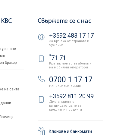
 KBC
Свържете се с нас
+3592 483 17 17
За връзка от страната и
чужбина
гуряване
*
ънт
71 71
ен брокер
Кратък номер за абонати
на мобилни оператори
и
0700 1 17 17
Национална линия
не на сайта
+3592 811 20 99
Дистанционно
 данни
кандидатстване за
кредитни продукти
аботчици
Клонове и банкомати