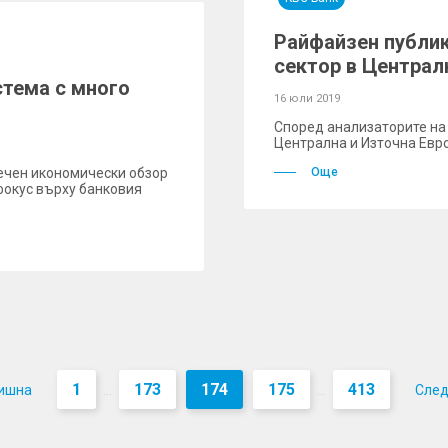
Райфайзен публик
сектор в Централн
стема с много
16 юли 2019
Според анализаторите на
Централна и Източна Евро
ечен икономически обзор
Още
 фокус върху банковия
1
173
174
175
413
ишна
Сле
...
...