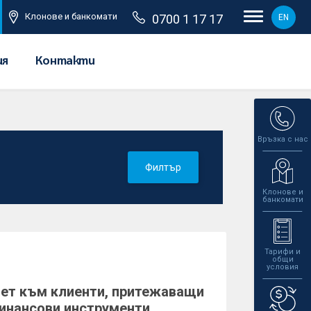
Клонове и банкомати
0700 1 17 17
EN
ия
Контакти
Връзка с нас
Филтър
Клонове и
банкомати
Тарифи и
общи
условия
чет към клиенти, притежаващи
инансови инструменти