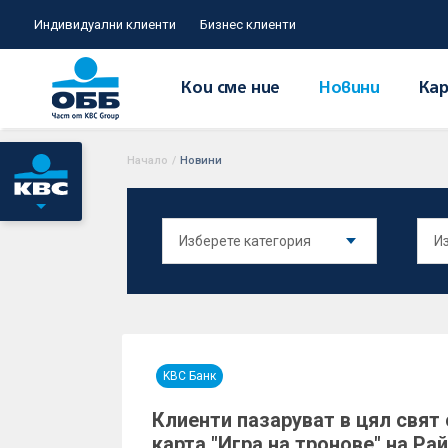
Индивидуални клиенти
Бизнес клиенти
Кои сме ние
Новини
Кар
Начало
/
Новини
KBC Банк
Клиенти пазаруват в цял свят
карта "Игра на тронове" на Р