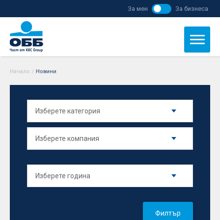
За мен
За бизнеса
Начало
/
Новини
Филтър