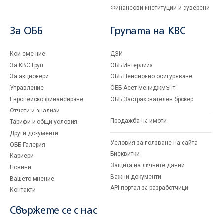
Финансови институции и суверени
За ОББ
Групата на KBC
Кои сме ние
ДЗИ
За KBC Груп
ОББ Интерлийз
За акционери
ОББ Пенсионно осигуряване
Управление
ОББ Асет мениджмънт
Европейско финансиране
ОББ Застрахователен брокер
Отчети и анализи
Продажба на имоти
Тарифи и общи условия
Други документи
Условия за ползване на сайта
ОББ Галерия
Бисквитки
Кариери
Защита на личните данни
Новини
Важни документи
Вашето мнение
API портал за разработчици
Контакти
Свържете се с нас