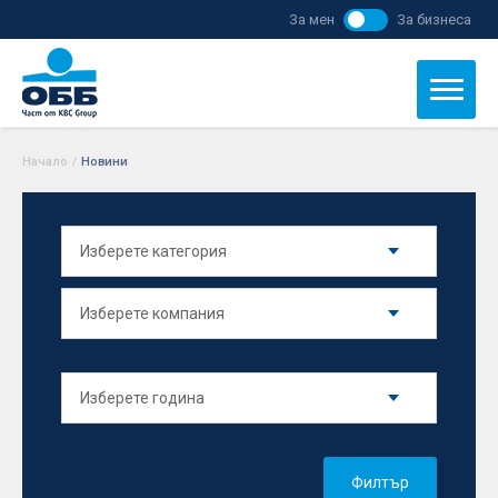
За мен
За бизнеса
Начало
/
Новини
Филтър