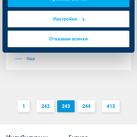
Съобщения за клиенти
Настройки
ОББ с нова онлайн платформа за
кандидатстване за кредитна карта
Отказвам всички
20 август 2015
20.08.2015 г.
Още
1
242
243
244
413
...
...