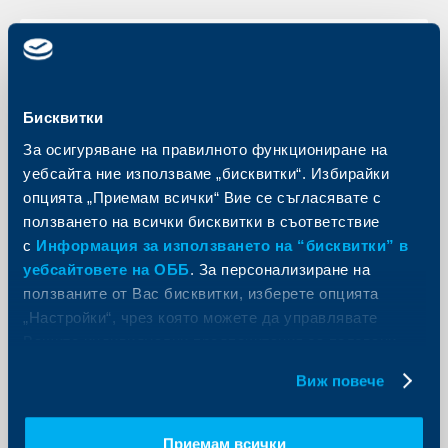
KBC Банк
Райфайзенбанк предлага сребро и
Бисквитки
злато на промоционални цени
За осигуряване на правилното функциониране на
25 август 2015
уебсайта ние използваме „бисквитки“. Избирайки
До края на октомври 2015 г. клиентите на
опцията „Приемам всички“ Вие се съгласявате с
Райфайзенбанк могат да закупят златни и
ползването на всички бисквитки в съответствие
сребърни артикули от най-висока проба на
специални, по-ниски цени. Промоцията включва
с
Информация за използването на “бисквитки” в
изделия от благородни метали на швейцарската
уебсайтовете на ОББ
. За персонализиране на
рафинерия ПАМП. Асортиментът предлага златни и
сребърни кюлчета-медальони с проби съответно
ползваните от Вас бисквитки, изберете опцията
999.9/1000 и 999/1000 и тегло от по 6.2 грама.
„Настройки“, чрез която можете да управлявате
Продуктите от сребро са достъпни на нова цена от
69 лева, а тези от злато – 539 лева.
Вашите индивидуални предпочитания за ползвани
Още
бисквитки.
Виж повече
Приемам всички