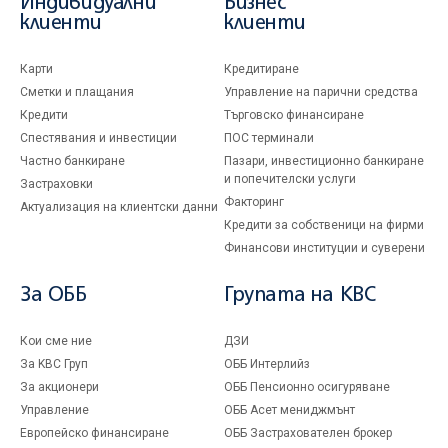
Индивидуални
Бизнес
клиенти
клиенти
Карти
Кредитиране
Сметки и плащания
Управление на парични средства
Кредити
Търговско финансиране
Спестявания и инвестиции
ПОС терминали
Частно банкиране
Пазари, инвестиционно банкиране
и попечителски услуги
Застраховки
Факторинг
Актуализация на клиентски данни
Кредити за собственици на фирми
Финансови институции и суверени
За ОББ
Групата на KBC
Кои сме ние
ДЗИ
За KBC Груп
ОББ Интерлийз
За акционери
ОББ Пенсионно осигуряване
Управление
ОББ Асет мениджмънт
Европейско финансиране
ОББ Застрахователен брокер