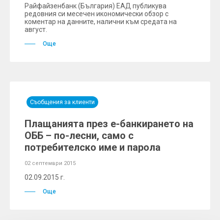
Райфайзенбанк (България) ЕАД публикува
редовния си месечен икономически обзор с
коментар на данните, налични към средата на
август.
Още
Съобщения за клиенти
Плащанията през е-банкирането на
ОББ – по-лесни, само с
потребителско име и парола
02 септември 2015
02.09.2015 г.
Още