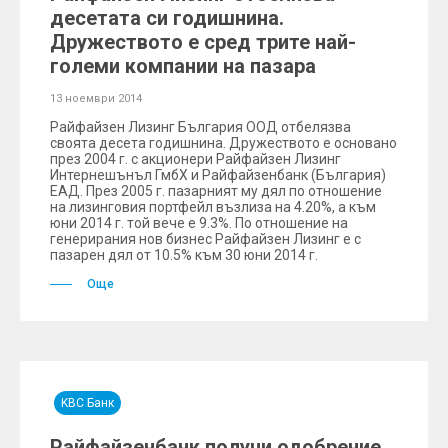
десетата си годишнина.
Дружеството е сред трите най-
големи компании на пазара
13 ноември 2014
Райфайзен Лизинг България ООД отбелязва
своята десета годишнина. Дружеството е основано
през 2004 г. с акционери Райфайзен Лизинг
Интернешънъл ГмбХ и Райфайзенбанк (България)
ЕАД. През 2005 г. пазарният му дял по отношение
на лизинговия портфейл възлиза на 4.20%, а към
юни 2014 г. той вече е 9.3%. По отношение на
генерирания нов бизнес Райфайзен Лизинг е с
пазарен дял от 10.5% към 30 юни 2014 г.
Още
KBC Банк
Райфайзенбанк получи одобрение