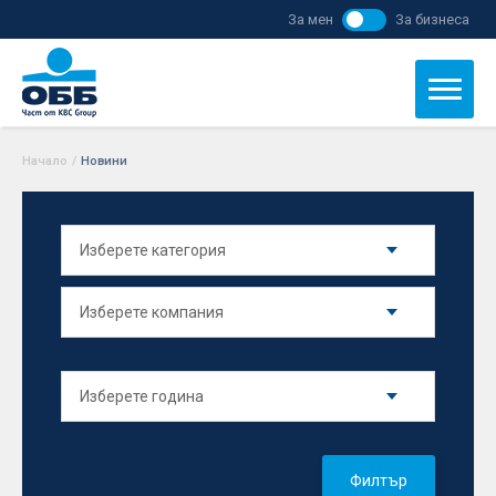
За мен
За бизнеса
Начало
/
Новини
Филтър