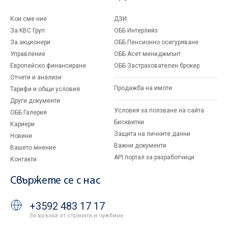
Кои сме ние
ДЗИ
За KBC Груп
ОББ Интерлийз
За акционери
ОББ Пенсионно осигуряване
Управление
ОББ Асет мениджмънт
Европейско финансиране
ОББ Застрахователен брокер
Отчети и анализи
Продажба на имоти
Тарифи и общи условия
Други документи
Условия за ползване на сайта
ОББ Галерия
Бисквитки
Кариери
Защита на личните данни
Новини
Важни документи
Вашето мнение
API портал за разработчици
Контакти
Свържете се с нас
+3592 483 17 17
За връзка от страната и чужбина