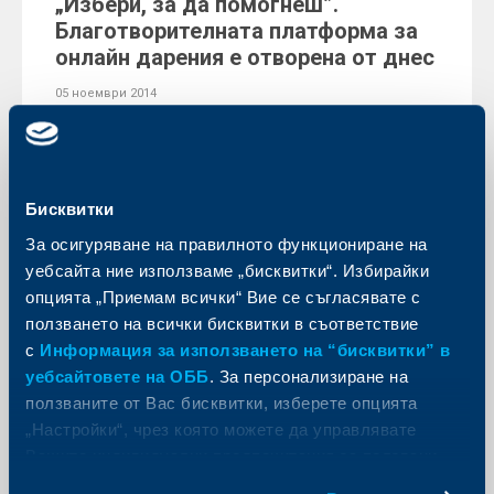
„Избери, за да помогнеш”.
Благотворителната платформа за
онлайн дарения е отворена от днес
05 ноември 2014
За шеста поредна година Райфайзенбанк стартира
дарителската кампания “Избери, за да помогнеш” с
нови 25 общественозначими проекти в областите
здравеопазване, социална сфера, култура и
образование, и опазване на околната среда.
Бисквитки
Още
За осигуряване на правилното функциониране на
уебсайта ние използваме „бисквитки“. Избирайки
опцията „Приемам всички“ Вие се съгласявате с
ползването на всички бисквитки в съответствие
с
Информация за използването на “бисквитки” в
Съобщения за клиенти
уебсайтовете на ОББ
. За персонализиране на
ползваните от Вас бисквитки, изберете опцията
Промяна в лихвените условия по
„Настройки“, чрез която можете да управлявате
пакет на ЧСИ от 5 януари 2015 г.
Вашите индивидуални предпочитания за ползвани
04 ноември 2014
бисквитки.