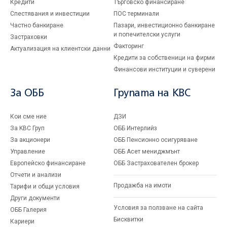
Кредити
Търговско финансиране
Спестявания и инвестиции
ПОС терминали
Частно банкиране
Пазари, инвестиционно банкиране
и попечителски услуги
Застраховки
Факторинг
Актуализация на клиентски данни
Кредити за собственици на фирми
Финансови институции и суверени
За ОББ
Групата на KBC
Кои сме ние
ДЗИ
За KBC Груп
ОББ Интерлийз
За акционери
ОББ Пенсионно осигуряване
Управление
ОББ Асет мениджмънт
Европейско финансиране
ОББ Застрахователен брокер
Отчети и анализи
Продажба на имоти
Тарифи и общи условия
Други документи
Условия за ползване на сайта
ОББ Галерия
Бисквитки
Кариери