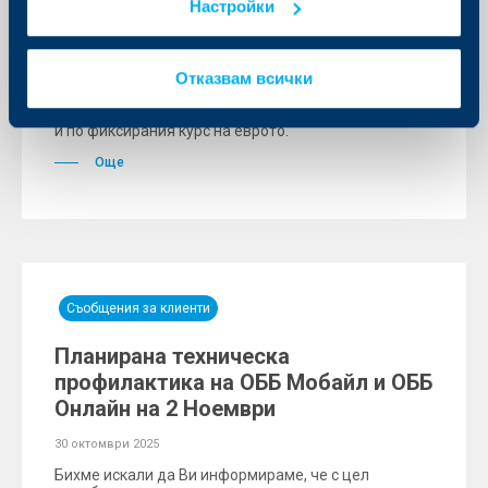
Настройки
личните сметки на физически лица до края на 2025
г. Банката удължава кампанията, с която
подпомагат гражданите да обменят по-лесно и без
да чакат последния срок своите налични левови
Отказвам всички
банкноти в евро. На първи януари 2026 г.
депозираните средства по разплащателните им
сметки ще се превалутират автоматично, без такса
и по фиксирания курс на еврото.
Още
Съобщения за клиенти
Планирана техническа
профилактика на ОББ Мобайл и ОББ
Онлайн на 2 Ноември
30 октомври 2025
Бихме искали да Ви информираме, че с цел