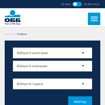
За мен
За бизнеса
Начало
/
Новини
Филтър