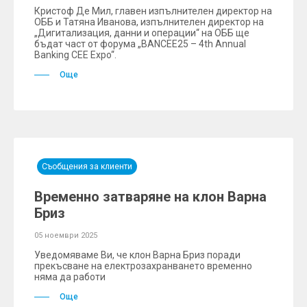
Кристоф Де Мил, главен изпълнителен директор на
ОББ и Татяна Иванова, изпълнителен директор на
„Дигитализация, данни и операции“ на ОББ ще
бъдат част от форума „BANCEE25 – 4th Annual
Banking CEE Expo“.
Още
Съобщения за клиенти
Временно затваряне на клон Варна
Бриз
05 ноември 2025
Уведомяваме Ви, че клон Варна Бриз поради
прекъсване на електрозахранването временно
няма да работи
Още