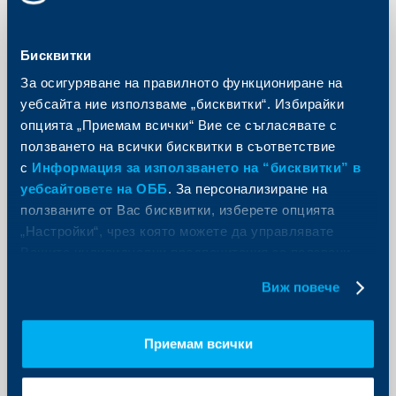
Бисквитки
За осигуряване на правилното функциониране на
уебсайта ние използваме „бисквитки“. Избирайки
опцията „Приемам всички“ Вие се съгласявате с
ползването на всички бисквитки в съответствие
с
Информация за използването на “бисквитки” в
уебсайтовете на ОББ
. За персонализиране на
ползваните от Вас бисквитки, изберете опцията
„Настройки“, чрез която можете да управлявате
Съобщения за клиенти
Вашите индивидуални предпочитания за ползвани
бисквитки.
Без такси за внасяне на левове за
Виж повече
физически лица в ОББ до края на
годината
Приемам всички
30 октомври 2025
Обединена българска банка (ОББ), част от KBC
Group, ще продължи да приема без такса левове по