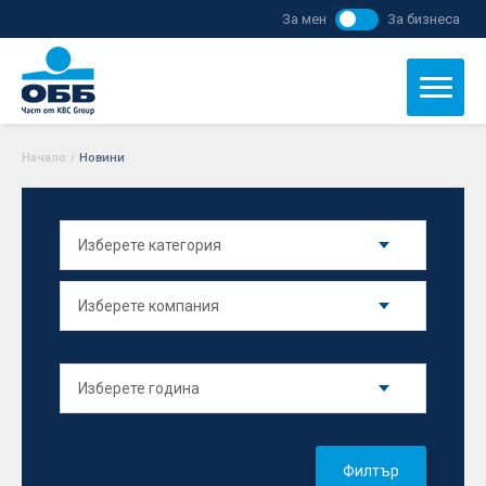
За мен
За бизнеса
Начало
/
Новини
Филтър