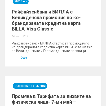
KBC Банк
Райфайзенбанк и БИЛЛА с
Великденска промоция по ко-
брандираната кредитна карта
BILLA-Visa Classic
24 март 2011
Райфайзенбанк и БИЛЛА стартират промоция по
ко-брандираната кредитна карта BILLA-Visa Classic
за Великденските и Гергьовденските празници.
Още
Съобщения за клиенти
Промяна в Тарифата за лихвите на
физически лица- 7-ми май –