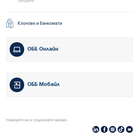
продукти
Клонове и банкомати
ОББ Онлайн
ОББ Мобайл
Намерете ни в социалните мрежи: