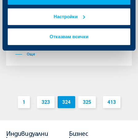
Съобщения за клиенти
Настройки
Игра на Обединена българска
банка „101 награди”
Отказвам всички
03 февруари 2011
03.02.2011 г.
Още
1
323
324
325
413
...
...
Индивидуални
Бизнес