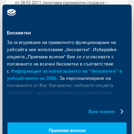
от 28.02.2011, получава еднократно подарък –
книжка с любими български приказки.
Още
Бисквитки
За осигуряване на правилното функциониране на
уебсайта ние използваме „бисквитки“. Избирайки
KBC Банк
опцията „Приемам всички“ Вие се съгласявате с
ползването на всички бисквитки в съответствие
Райфайзен Банк Интернешънъл
с
Информация за използването на “бисквитки” в
придобива 70% от Полбанк
уебсайтовете на ОББ
. За персонализиране на
14 февруари 2011
ползваните от Вас бисквитки, изберете опцията
Стойността на сделката за 70% е 490 милиона евро
„Настройки“, чрез която можете да управлявате
в брой
Вашите индивидуални предпочитания за ползвани
Още
бисквитки.
Виж повече
Приемам всички