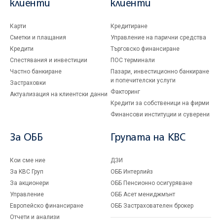
клиенти
клиенти
Карти
Кредитиране
Сметки и плащания
Управление на парични средства
Кредити
Търговско финансиране
Спестявания и инвестиции
ПОС терминали
Частно банкиране
Пазари, инвестиционно банкиране
и попечителски услуги
Застраховки
Факторинг
Актуализация на клиентски данни
Кредити за собственици на фирми
Финансови институции и суверени
За ОББ
Групата на KBC
Кои сме ние
ДЗИ
За KBC Груп
ОББ Интерлийз
За акционери
ОББ Пенсионно осигуряване
Управление
ОББ Асет мениджмънт
Европейско финансиране
ОББ Застрахователен брокер
Отчети и анализи