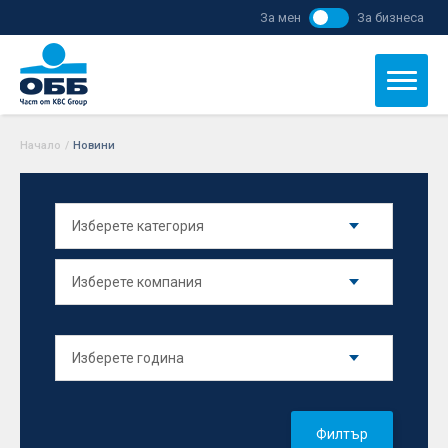
За мен
За бизнеса
Начало
/
Новини
Филтър