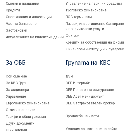
Сметки и плащания
Управление на парични средства
Кредити
Търговско финансиране
Спестявания и инвестиции
ПОС терминали
Частно банкиране
Пазари, инвестиционно банкиране
и попечителски услуги
Застраховки
Факторинг
Актуализация на клиентски данни
Кредити за собственици на фирми
Финансови институции и суверени
За ОББ
Групата на KBC
Кои сме ние
ДЗИ
За KBC Груп
ОББ Интерлийз
За акционери
ОББ Пенсионно осигуряване
Управление
ОББ Асет мениджмънт
Европейско финансиране
ОББ Застрахователен брокер
Отчети и анализи
Продажба на имоти
Тарифи и общи условия
Други документи
Условия за ползване на сайта
ОББ Галерия