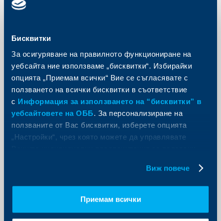
KBC Банк
По-високи лихви по едногодишните
и шестмесечните депозити в
Бисквитки
Райфайзенбанк
За осигуряване на правилното функциониране на
14 януари 2008
уебсайта ние използваме „бисквитки“. Избирайки
опцията „Приемам всички“ Вие се съгласявате с
Райфайзенбанк увеличава лихвените проценти по
едногодишните и шестмесечните депозити в лева,
ползването на всички бисквитки в съответствие
евро и щатски долари за физически лица, в рамките
с
Информация за използването на “бисквитки” в
на промоционална кампания, която ще продължи
до края на март 2008г.
уебсайтовете на ОББ
. За персонализиране на
Още
ползваните от Вас бисквитки, изберете опцията
„Настройки“, чрез която можете да управлявате
Вашите индивидуални предпочитания за ползвани
бисквитки.
Виж повече
KBC Банк
Приемам всички
Райфайзенбанк откри Регионален
Корпоративен център в София