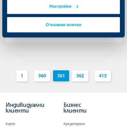
Настройки
18 декември 2007
12 специализирани центъра за обслужване на
фирми в цялата страна предоставят пакетно
банково обслужване на българския бизнес
Отказвам всички
Още
1
360
361
362
413
...
...
Индивидуални
Бизнес
клиенти
клиенти
Карти
Кредитиране