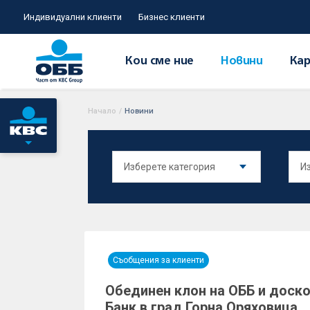
Индивидуални клиенти
Бизнес клиенти
Кои сме ние
Новини
Кар
Начало
/
Новини
Съобщения за клиенти
Обединен клон на ОББ и доск
Банк в град Горна Оряховица