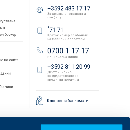
+3592 483 17 17
За връзка от страната и
чужбина
гуряване
*
ънт
71 71
ен брокер
Кратък номер за абонати
на мобилни оператори
и
0700 1 17 17
Национална линия
не на сайта
+3592 811 20 99
Дистанционно
 данни
кандидатстване за
кредитни продукти
аботчици
Клонове и банкомати