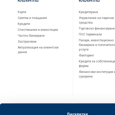
клиенти
клиенти
Карти
Кредитиране
Сметки и плащания
Управление на парични
средства
Кредити
Търговско финансиране
Спестявания и инвестиции
ПОС терминали
Частно банкиране
Пазари, инвестиционно
Застраховки
банкиране и попечител
Актуализация на клиентски
услуги
данни
Факторинг
Кредити за собственици
фирми
Финансови институции 
суверени
Бисквитки