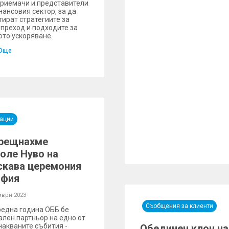
риемачи и представители
нансовия сектор, за да
тират стратегиите за
 преход и подходите за
ото ускоряване.
Още
ации
рещнахме
оле Нуво на
скава церемония
офия
мври 2023
Съобщения за клиенти
редна година ОББ бе
ален партньор на едно от
чакваните събития -
Обединен клон н