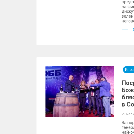
предп
на фи
диску
зелен
негов
Инов
Пос
Бож
бля
в С
20 ное
За по
генер
най-о