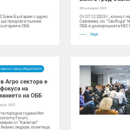
28 ноември 2023
ВС Банк България с адрес
От 07.12.2023 г., клонът 
1, ще предлага пълния
Севлиево, пл. "Свобода" 
България и ОББ.
ОББ и доскорошната КВС 
Още
ворност пред обществото
в Агро сектора е
 фокуса на
манието на ОББ
мври 2023
ета поредна година Net
Economy Forum,
изиран от "Капитал"
 бизнес лидери, политици,