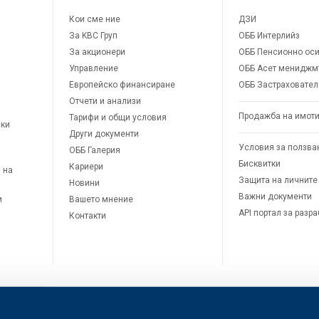
Кои сме ние
ДЗИ
За KBC Груп
ОББ Интерлийз
За акционери
ОББ Пенсионно оси
Управление
ОББ Асет мениджм
Европейско финансиране
ОББ Застраховател
Отчети и анализи
Продажба на имот
Тарифи и общи условия
ски
Други документи
Условия за ползва
ОББ Галерия
Бисквитки
Кариери
 на
Защита на личните
Новини
Важни документи
и
Вашето мнение
API портал за разр
Контакти