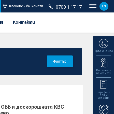
Клонове и банкомати
0700 1 17 17
EN
ия
Контакти
Връзка с нас
Филтър
Клонове и
банкомати
Тарифи и
общи
условия
а ОББ и доскорошната КBC
иево