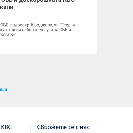
джали
 ОББ с адрес гр. Кърджали, ул. "Георги
га пълния набор от услуги на ОББ и
ългария.
аща
 KBC
Свържете се с нас