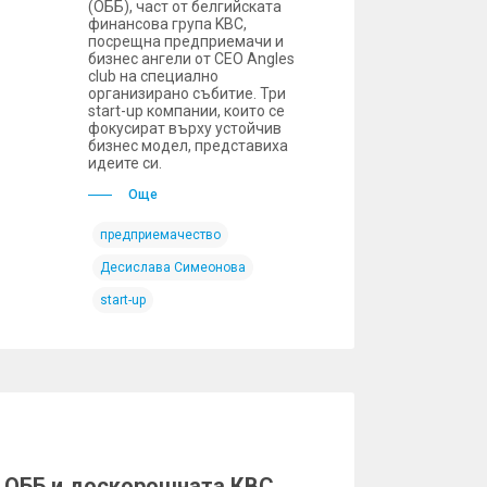
(ОББ), част от белгийската
финансова група KBC,
посрещна предприемачи и
бизнес ангели от CEO Angles
club на специално
организирано събитие. Три
start-up компании, които се
фокусират върху устойчив
бизнес модел, представиха
идеите си.
Още
предприемачество
Десислава Симеонова
start-up
а ОББ и доскорошната КBC