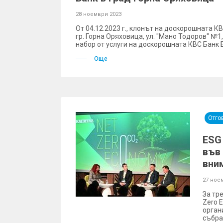
28 ноември 2023
От 04.12.2023 г., клонът на доскорошната К
гр. Горна Оряховица, ул. "Мано Тодоров" №
набор от услуги на доскорошната КВС Банк 
Още
Отго
ЕSG 
във
вни
27 ное
За тр
Zero 
орган
събра