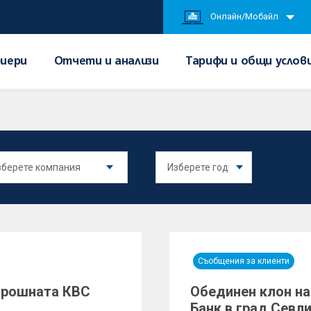
Онлайн/Мобайл
иери
Отчети и анализи
Тарифи и общи услов
Съобщения за клиенти
орошната КBC
Обединен клон н
Банк в град Севл