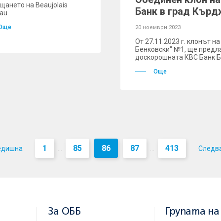
щането на Beaujolais
Банк в град Кър
au.
Още
20 ноември 2023
Oт 27.11.2023 г. клонът на
Бенковски" №1, ще предла
доскорошната КВС Банк Б
Още
1
85
86
87
413
едишна
Следв
...
...
За ОББ
Групата на