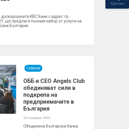
Курсове
на доскорошната KBC Банк с адрес: гр.
№1, ще предлага пълния набор от услуги на
Банк България.
Събития
ОББ и CEO Angels Club
обединяват сили в
подкрепа на
предприемачите в
България
23 ноември 2023
Обединена българска банка