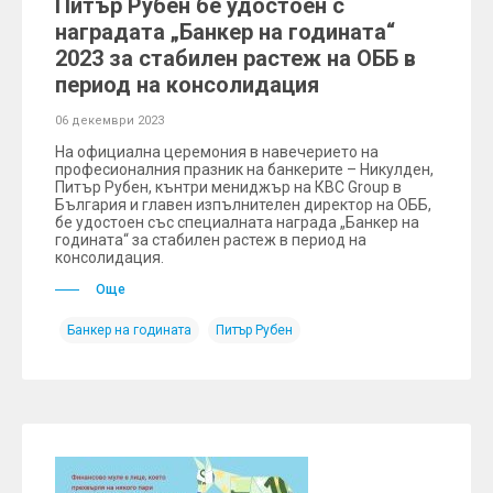
Питър Рубен бе удостоен с
наградата „Банкер на годината“
2023 за стабилен растеж на ОББ в
период на консолидация
06 декември 2023
На официална церемония в навечерието на
професионалния празник на банкерите – Никулден,
Питър Рубен, кънтри мениджър на КВС Group в
България и главен изпълнителен директор на ОББ,
бе удостоен със специалната награда „Банкер на
годината“ за стабилен растеж в период на
консолидация.
Още
Банкер на годината
Питър Рубен