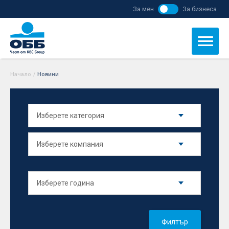
За мен
За бизнеса
Начало
/
Новини
Филтър