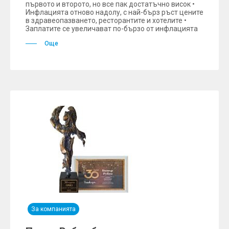
първото и второто, но все пак достатъчно висок •
Инфлацията отново надолу, с най-бърз ръст цените
в здравеопазването, ресторантите и хотелите •
Заплатите се увеличават по-бързо от инфлацията
Още
За компанията