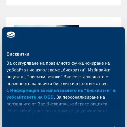
Бисквитки
За осигуряване на правилното функциониране на
уебсайта ние използваме „бисквитки“. Избирайки
опцията „Приемам всички“ Вие се съгласявате с
Бизнес
ползването на всички бисквитки в съответствие
с
Информация за използването на “бисквитки” в
Асоциация на банките в България
уебсайтовете на ОББ
. За персонализиране на
избра Любомир Дацов за свой
ползваните от Вас бисквитки, изберете опцията
представител в Управителния
„Настройки“, чрез която можете да управлявате
съвет на Фонда за гарантиране на
Вашите индивидуални предпочитания за ползвани
влоговете в банките
бисквитки.