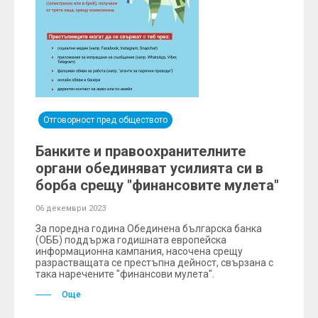
Отговорност пред обществото
Банките и правоохранителните
органи обединяват усилията си в
борба срещу "финансовите мулета"
06 декември 2023
За поредна година Обединена българска банка
(ОББ) поддържа годишната европейска
информационна кампания, насочена срещу
разрастващата се престъпна дейност, свързана с
така наречените "финансови мулета".
Още