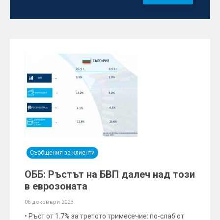
Съобщения за клиенти
ОББ: Ръстът на БВП далеч над този
в еврозоната
06 декември 2023
• Ръст от 1.7% за третото тримесечие: по-слаб от