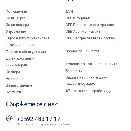
Кои сме ние
ДЗИ
За KBC Груп
ОББ Интерлийз
За акционери
ОББ Пенсионно осигуряване
Управление
ОББ Асет мениджмънт
Европейско финансиране
ОББ Застрахователен брокер
Отчети и анализи
Продажба на имоти
Тарифи и общи условия
Други документи
Условия за ползване на сайта
ОББ Галерия
Бисквитки
Кариери
Защита на личните данни
Новини
Важни документи
Вашето мнение
API портал за разработчици
Контакти
Свържете се с нас
+3592 483 17 17
За връзка от страната и чужбина