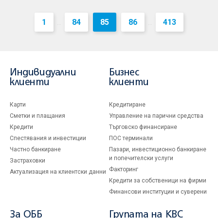
1
84
85
86
413
...
...
Индивидуални
Бизнес
клиенти
клиенти
Карти
Кредитиране
Сметки и плащания
Управление на парични средства
Кредити
Търговско финансиране
Спестявания и инвестиции
ПОС терминали
Частно банкиране
Пазари, инвестиционно банкиране
и попечителски услуги
Застраховки
Факторинг
Актуализация на клиентски данни
Кредити за собственици на фирми
Финансови институции и суверени
За ОББ
Групата на KBC