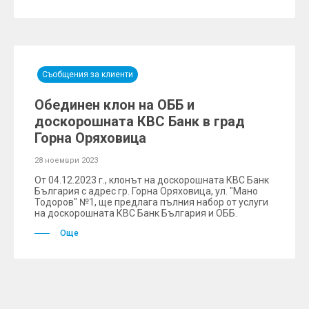
Съобщения за клиенти
Обединен клон на ОББ и
доскорошната КBC Банк в град
Горна Оряховица
28 ноември 2023
От 04.12.2023 г., клонът на доскорошната КВС Банк
България с адрес гр. Горна Оряховица, ул. "Мано
Тодоров" №1, ще предлага пълния набор от услуги
на доскорошната КВС Банк България и ОББ.
Още