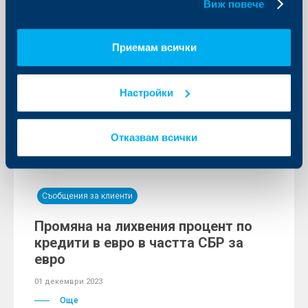
Виж повече
05 декември 2023
Любомир Дацов влиза в Управителния съвет на
Фонда за гарантиране на влоговете в банките като
Приемам всички
представител на Асоциацията на банките в
България.
Още
Настройки
АББ
Отказвам всички
Съобщения за клиенти
Промяна на лихвения процент по
кредити в евро в частта СБР за
евро
01 декември 2023
Още