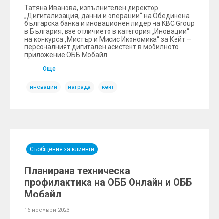
Татяна Иванова, изпълнителен директор
„Дигитализация, данни и операции“ на Обединена
българска банка и иновационен лидер на KBC Group
в България, взе отличието в категория „Иновации“
на конкурса „Мистър и Мисис Икономика“ за Кейт –
персоналният дигитален асистент в мобилното
приложение ОББ Мобайл.
Още
иновации
награда
кейт
Съобщения за клиенти
Планирана техническа
профилактика на ОББ Онлайн и ОББ
Мобайл
16 ноември 2023