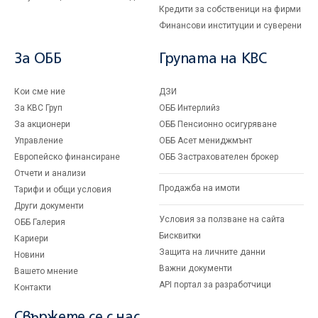
Кредити за собственици на фирми
Финансови институции и суверени
За ОББ
Групата на KBC
Кои сме ние
ДЗИ
За KBC Груп
ОББ Интерлийз
За акционери
ОББ Пенсионно осигуряване
Управление
ОББ Асет мениджмънт
Европейско финансиране
ОББ Застрахователен брокер
Отчети и анализи
Продажба на имоти
Тарифи и общи условия
Други документи
Условия за ползване на сайта
ОББ Галерия
Бисквитки
Кариери
Защита на личните данни
Новини
Важни документи
Вашето мнение
API портал за разработчици
Контакти
Свържете се с нас