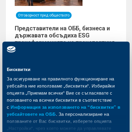
Отговорност пред обществото
Представители на ОББ, бизнеса и
държавата обсъдиха ESG
трансформацията на транспортния
сектор
13 ноември 2023
Средства за преход към въглеродно неутрална
Бисквитки
икономика са на разположение на транспортния
сектор. Все по-приоритетно става финансирането
За осигуряване на правилното функциониране на
на компании, които генерират по-малък
уебсайта ние използваме „бисквитки“. Избирайки
въглероден отпечатък.
опцията „Приемам всички“ Вие се съгласявате с
Още
ползването на всички бисквитки в съответствие
ESG
кръгова икономика
транспорт
с
Информация за използването на “бисквитки” в
уебсайтовете на ОББ
. За персонализиране на
устойчиво развитие
ползваните от Вас бисквитки, изберете опцията
„Настройки“, чрез която можете да управлявате