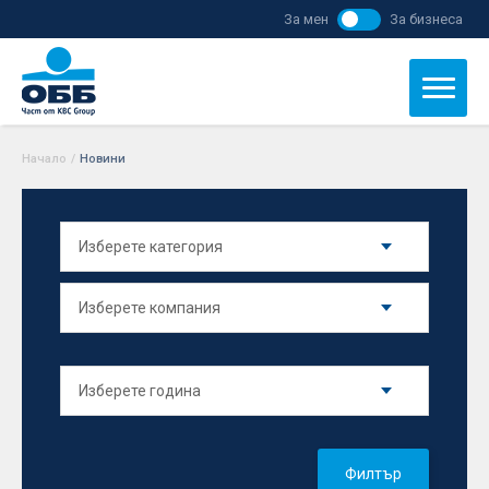
За мен
За бизнеса
Начало
/
Новини
Филтър