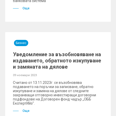
банковата система
Още
Бизнес
Уведомление за възобновяване на
издаването, обратното изкупуване
и замяната на дялове
09 ноември 2023
Считано от 13.11.2023г. се възобновява
подаването на поръчки за записване, обратно
изкупуване и замяна на дялове от следните
захранващи отговорно инвестиращи договорни
подфондове на Договорен фонд чадър „ОББ
ЕкспертИйз".
Още