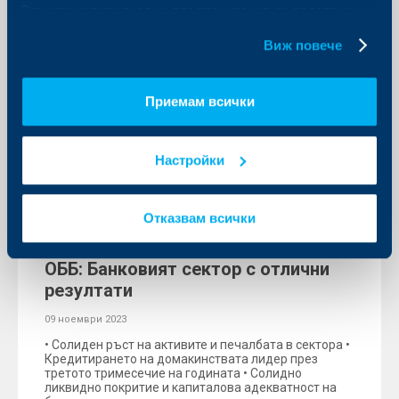
Вашите индивидуални предпочитания за ползвани
бисквитки.
Виж повече
Приемам всички
Настройки
Отказвам всички
Съобщения за клиенти
ОББ: Банковият сектор с отлични
резултати
09 ноември 2023
• Солиден ръст на активите и печалбата в сектора •
Кредитирането на домакинствата лидер през
третото тримесечие на годината • Солидно
ликвидно покритие и капиталова адекватност на