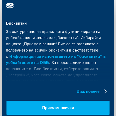
Съобщения за клиенти
Ново изискване за минимална
Бисквитки
версия на Android за клиентите на
За осигуряване на правилното функциониране на
KBC Mobile Bulgaria
уебсайта ние използваме „бисквитки“. Избирайки
05 септември 2023
опцията „Приемам всички“ Вие се съгласявате с
Необходимата минимална версия на операционна
ползването на всички бисквитки в съответствие
система Android за сваляне на нови версии на KBC
с
Информация за използването на “бисквитки” в
Mobile Bulgaria се променя от Android 6.0 на 7.0.
уебсайтовете на ОББ
. За персонализиране на
Още
ползваните от Вас бисквитки, изберете опцията
„Настройки“, чрез която можете да управлявате
Вашите индивидуални предпочитания за ползвани
бисквитки.
Виж повече
Съобщения за клиенти
Обединен клон на ОББ и
Приемам всички
досегашната КBC Банк в град Елин