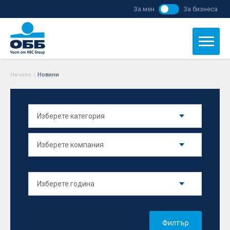
За мен
За бизнеса
Начало
/
Новини
Филтър