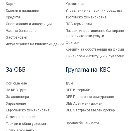
Карти
Кредитиране
Сметки и плащания
Управление на парични средства
Кредити
Търговско финансиране
Спестявания и инвестиции
ПОС терминали
Частно банкиране
Пазари, инвестиционно банкиране
и попечителски услуги
Застраховки
Факторинг
Актуализация на клиентски данни
Кредити за собственици на фирми
Финансови институции и суверени
За ОББ
Групата на KBC
Кои сме ние
ДЗИ
За KBC Груп
ОББ Интерлийз
За акционери
ОББ Пенсионно осигуряване
Управление
ОББ Асет мениджмънт
Европейско финансиране
ОББ Застрахователен брокер
Отчети и анализи
Продажба на имоти
Тарифи и общи условия
Други документи