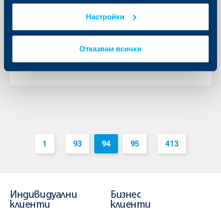
Пелин пл. „Независимост“
Настройки
04 септември 2023
От 11.09.2023 г. клонът ще предлага пълния набор
от услуги на ОББ, включително и тези на
Отказвам всички
досегашната КВС Банк България.
Още
1
93
94
95
413
...
...
Индивидуални
Бизнес
клиенти
клиенти