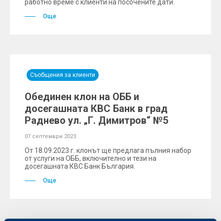
работно време с клиенти на посочените дати.
Още
Съобщения за клиенти
Обединен клон на ОББ и
досегашната КBC Банк в град
Раднево ул. „Г. Димитров“ №5
07 септември 2023
От 18.09.2023 г. клонът ще предлага пълния набор
от услуги на ОББ, включително и тези на
досегашната КВС Банк България.
Още