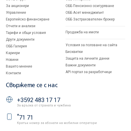
За акционери
ОББ Пенсионно осигуряване
Управление
ОББ Асет мениджмънт
Европейско финансиране
ОББ Застрахователен брокер
Отчети и анализи
Продажба на имоти
Тарифи и общи условия
Други документи
Условия за ползване на сайта
ОББ Галерия
Бисквитки
Кариери
Защита на личните данни
Новини
Важни документи
Вашето мнение
API портал за разработчици
Контакти
Свържете се с нас
+3592 483 17 17
За връзка от страната и чужбина
*
71 71
Кратък номер за абонати на мобилни оператори