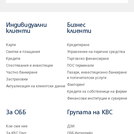
Индивидуални
Бизнес
клиенти
клиенти
Карти
Кредитиране
Сметки и плащания
Управление на парични средства
Кредити
Търговско финансиране
Спестявания и инвестиции
ПОС терминали
Частно банкиране
Пазари, инвестиционно банкиране
и попечителски услуги
Застраховки
Факторинг
Актуализация на клиентски данни
Кредити за собственици на фирми
Финансови институции и суверени
За ОББ
Групата на KBC
Кои сме ние
ДЗИ
За KBC Груп
ОББ Интерлийз