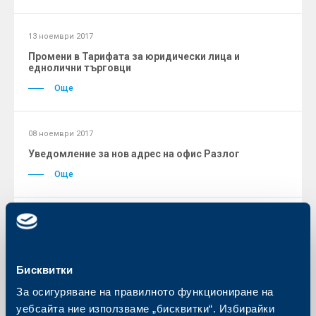
13 ноември 2017
Промени в Тарифата за юридически лица и
еднолични търговци
Още
08 ноември 2017
Уведомление за нов адрес на офис Разлог
Още
02 ноември 2017
Уведомление за временно прекъсване на
електрозахранването в офис София ГОС
Бисквитки
Още
За осигуряване на правилното функциониране на
уебсайта ние използваме „бисквитки“. Избирайки