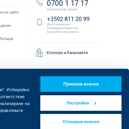
0700 1 17 17
Национална линия
не на сайта
+3592 811 20 99
Дистанционно
 данни
кандидатстване за
кредитни продукти
аботчици
Клонове и банкомати
Приемам всички
и“. Избирайки
ъответствие
Настройки
онализиране на
управлявате
Намерете ни в социалните мрежи:
Отказвам всички