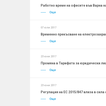
Работно време на офисите във Варна на 
Още
07 юли 2017
Временно прекъсване на електрозахран
Още
23 юни 2017
Промяна в Тарифата за юридически лица
Още
23 юни 2017
Регулация на ЕС 2015/847 влиза в сила 
Още