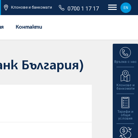
Клонове и банкомати
0700 1 17 17
EN
ия
Контакти
Връзка с нас
анк България)
Клонове и
банкомати
Тарифи и
общи
условия