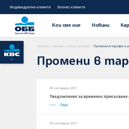
Индивидуални клиенти
Бизнес клиенти
Кои сме ние
Новини
Кар
Начало
/
Тарифи и общи условия
/
Промени в тарифи и у
Промени в тари
09 октомври 2017
Уведомление за временно прекъсване н
Още
09 октомври 2017