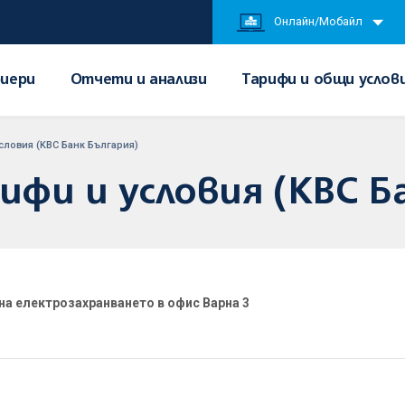
Онлайн/Мобайл
иери
Отчети и анализи
Тарифи и общи услов
словия (KBC Банк България)
фи и условия (KBC Б
а електрозахранването в офис Варна 3