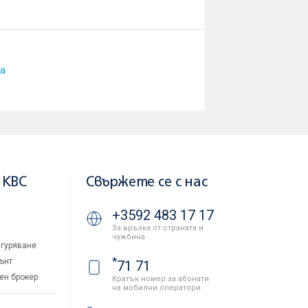
а
 KBC
Свържете се с нас
+3592 483 17 17
За връзка от страната и
чужбина
гуряване
*
ънт
71 71
ен брокер
Кратък номер за абонати
на мобилни оператори
и