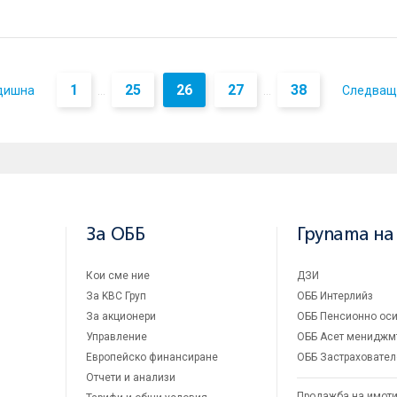
1
25
26
27
38
дишна
Следващ
...
...
За ОББ
Групата на
Кои сме ние
ДЗИ
За KBC Груп
ОББ Интерлийз
За акционери
ОББ Пенсионно оси
Управление
ОББ Асет мениджм
Европейско финансиране
ОББ Застраховател
Отчети и анализи
Продажба на имот