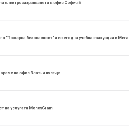
на електрозахранването в офис София 5
по "Пожарна безопасност" и ежегодна учебна евакуация в Мег
 време на офис Златни пясъци
ст на услугата MoneyGram