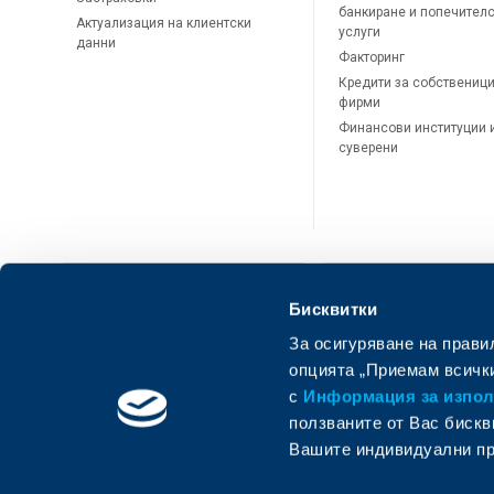
банкиране и попечител
Актуализация на клиентски
услуги
данни
Факторинг
Кредити за собственици
фирми
Финансови институции 
суверени
Бисквитки
За осигуряване на прави
ОББ Онлайн
ОББ Мобай
опцията „Приемам всички
с
Информация за използ
ползваните от Вас бискв
Вашите индивидуални пр