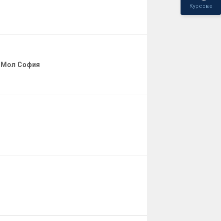
Курсове
а Мол София