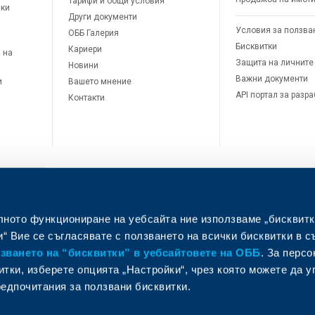
Тарифи и общи условия
ски
Други документи
Условия за ползва
ОББ Галерия
Бисквитки
Кариери
 на
Защита на личните
Новини
Важни документи
и
Вашето мнение
API портал за разр
Контакти
лното функциониране на уебсайта ние използваме „бисквитк
л
“ Вие се съгласявате с ползването на всички бисквитки в с
ването на “бисквитки” в уебсайтовете на ОББ
. За перс
итки, изберете опцията „Настройки“, чрез която можете да 
едпочитания за ползвани бисквитки.